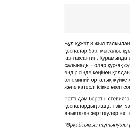
Бұл құжат 8 жыл талқылан
қоспалар бар: мысалы, қ
кантаксантин. Құрамында
салынады - олар құрғақ сүт
өндірісінде кеңінен қолд
алюминий орталық жүйке 
және қатерлі ісікке әкеп с
Тәтті дәм беретін стевия
қоспалардың жаңа тізімі з
анықтаған зерттеулер негі
"Әрқайсымыз тұтынушы р