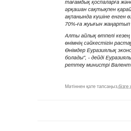
тағамдық қоспаларға жән
әрқашан сақтықпен қарай
ақпанында күшіне енген ө
70%-ға жуығын жаңартып
Алты айлық өтпелі кезең
өнімнің сәйкестігін раст
Өнімдер Еуразиялық экон
болады", - дейді Еуразия
реттеу министрі Валент
Мәтіннен қате тапсаңыз,
бізге