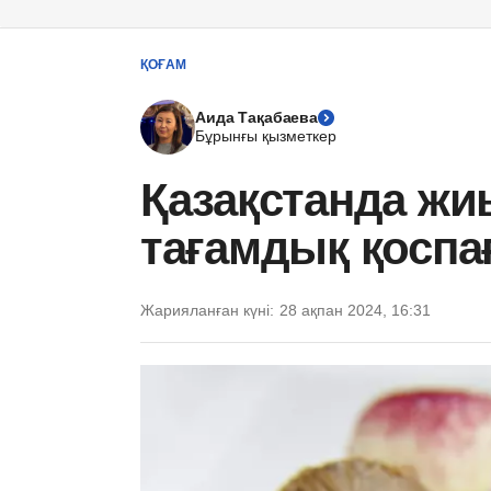
ҚОҒАМ
Аида Тақабаева
Бұрынғы қызметкер
Қазақстанда жи
тағамдық қосп
Жарияланған күні:
28 ақпан 2024, 16:31