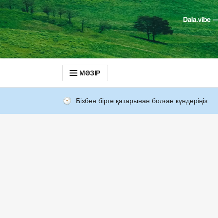
МӘЗІР
Бізбен бірге қатарынан болған күндеріңіз