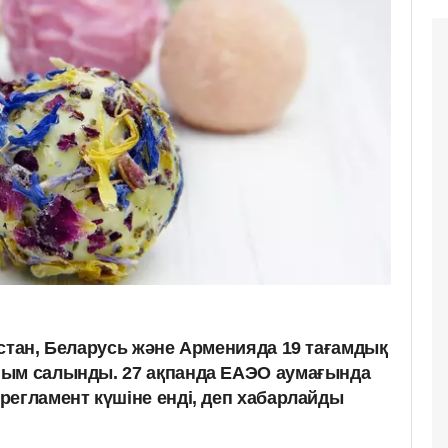
зстан, Беларусь және Арменияда 19 тағамдық
йым салынды. 27 ақпанда ЕАЭО аумағында
регламент күшіне енді, деп хабарлайды