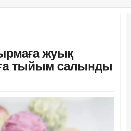
ырмаға жуық
аға тыйым салынды