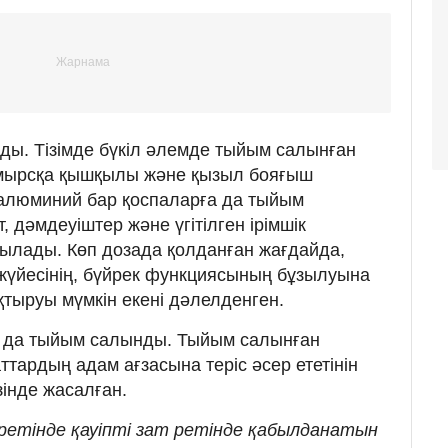
ды. Тізімде бүкіл әлемде тыйым салынған
ұмырсқа қышқылы және қызыл бояғыш
 алюминий бар қоспаларға да тыйым
, дәмдеуіштер және үгітілген ірімшік
анылады. Көп дозада қолданған жағдайда,
жүйесінің, бүйрек функциясының бұзылуына
оқтыруы мүмкін екені дәлелденген.
ға да тыйым салынды. Тыйым салынған
аттардың адам ағзасына теріс әсер ететінін
зінде жасалған.
етінде қауіпті зат ретінде қабылданатын