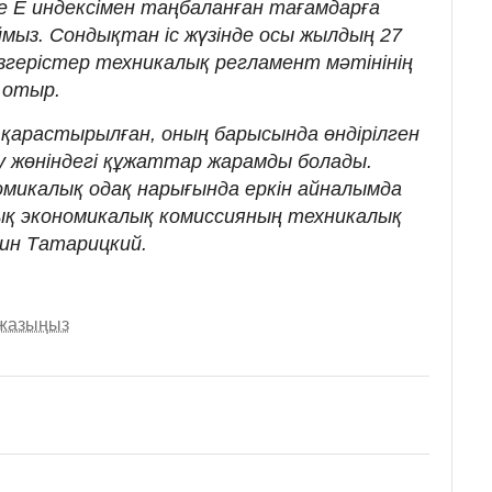
е Е индексімен таңбаланған тағамдарға
мыз. Сондықтан іс жүзінде осы жылдың 27
згерістер техникалық регламент мәтінінің
 отыр.
 қарастырылған, оның барысында өндірілген
ау жөніндегі құжаттар жарамды болады.
омикалық одақ нарығында еркін айналымда
лық экономикалық комиссияның техникалық
ин Татарицкий.
 жазыңыз