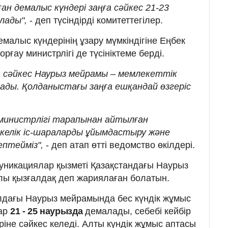
ан демалыс күндері заңға сәйкес 21-23
лады",
- деп түсіндірді комитеттегілер.
малыс күндерінің ұзару мүмкіндігіне Еңбек
рғау министрлігі де түсініктеме берді.
а сәйкес Наурыз мейрамы – мемлекеттік
ады. Қолданыстағы заңға ешқандай өзгеріс
министрлігі тарапынан айтылған
екелік іс-шараларды ұйымдастыру және
ептейміз",
- деп атап өтті ведомство өкілдері.
уникациялар қызметі Қазақстандағы Наурыз
ы қызғалдақ деп жариялаған болатын.
 алдағы Наурыз мейрамында бес күндік жұмыс
тар
21 - 25 наурызда
демалады, себебі кейбір
іне сәйкес келеді. Алты күндік жұмыс аптасы