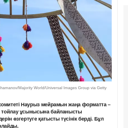
hamanov/Majority World/Universal Images Group via Getty
 комитеті Наурыз мейрамын жаңа форматта –
а тойлау ұсынысына байланысты
ерін өзгертуге қатысты түсінік берді. Бұл
рлайды.