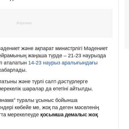
әдениет және ақпарат министрлігі Мәдениет
 мейрамының жаңаша түрде – 21-23 наурызда
еп аталатын
14-23 наурыз аралығындағы
хабарлады.
олатыны және түрлі салт-дәстүрлерге
ерекелік шаралар да өтетіні айтылды.
ызнама" туралы ұсыныс бойынша
ндері көбейе ме, жоқ па деген мәселенің
тта мерекелеуде
қосымша демалыс жоқ