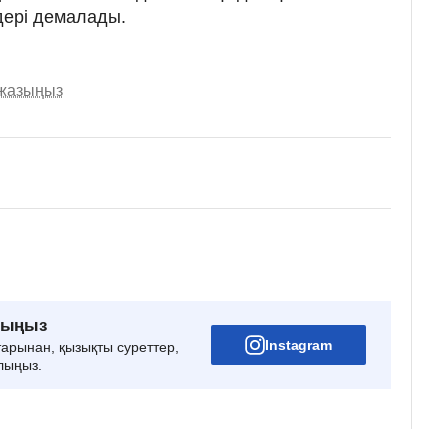
ері демалады.
 жазыңыз
рыңыз
Instagram
тарынан, қызықты суреттер,
лыңыз.