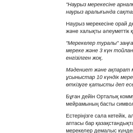
"Наурыз мерекесіне арналғ
наурыз аралығында сақта
Наурыз мерекесіне орай де
және халықты әлеуметтік қо
"Мерекелер туралы" заңғ
мереке және 3 күн тойлан
енгізілген жоқ.
Мәдениет және ақпарат 
ұсыныстар 10 күндік мер
өткізуге қатысты деп ес
Бұған дейін Орталық комм
мейрамының басты символ
Естеріңізге сала кетейік,
аптасы бар қазақстандық
мерекелер демалыс күндер