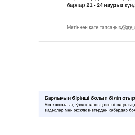
барлар
21 - 24 наурыз
күнд
Мәтіннен қате тапсаңыз,
бізге
Барлығын бірінші болып біліп оты
Бізге жазылып, Қазақстанның өзекті жаңалық
видеолар мен эксклюзивтерден хабардар бо