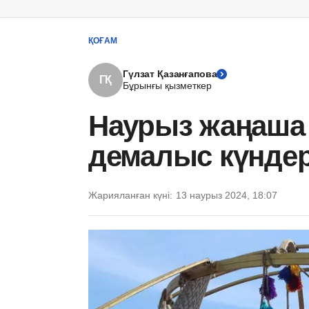
ҚОҒАМ
Гүлзат Қазанғапова
ГҚ
Бұрынғы қызметкер
Наурыз жаңаша 
демалыс күндер
Жарияланған күні:
13 наурыз 2024, 18:07