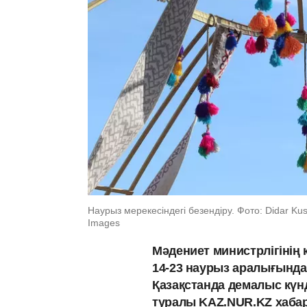
Наурыз мерекесіндегі безендіру. Фото: Didar Kus
Images
Мәдениет министрлігінің
14-23 наурыз аралығынд
Қазақстанда демалыс күнд
туралы KAZ.NUR.KZ хаба