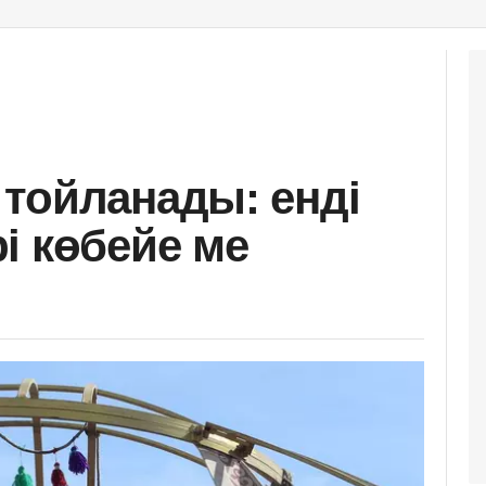
тойланады: енді
і көбейе ме