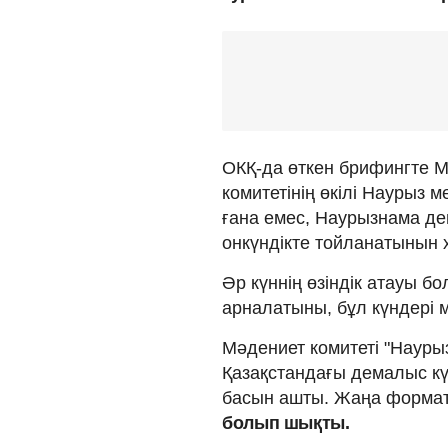
ОКҚ-да өткен брифингте М
комитетінің өкілі Наурыз
ғана емес, Наурызнама д
онкүндікте тойланатынын 
Әр күннің өзіндік атауы б
арналатыны, бұл күндері м
Мәдениет комитеті "Наур
Қазақстандағы демалыс кү
басын ашты. Жаңа форма
болып шықты.