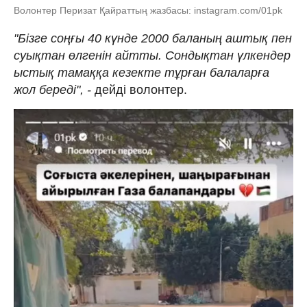
Волонтер Перизат Қайраттың жазбасы: instagram.com/01pk
"Бізге соңғы 40 күнде 2000 баланың аштық пен
суықтан өлгенін айтты. Сондықтан үлкендер
ыстық тамаққа кезекте тұрған балаларға
жол береді", -
дейді волонтер.