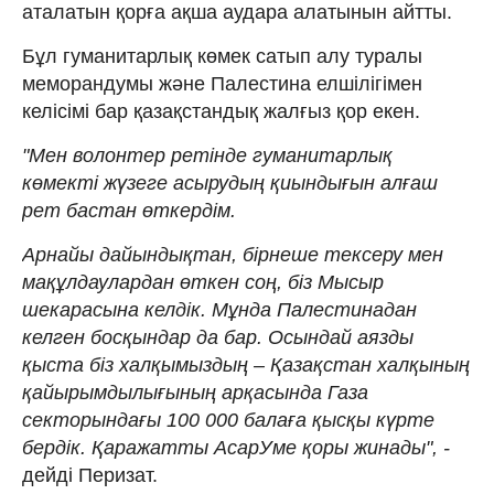
аталатын қорға ақша аудара алатынын айтты.
Бұл гуманитарлық көмек сатып алу туралы
меморандумы және Палестина елшілігімен
келісімі бар қазақстандық жалғыз қор екен.
"Мен волонтер ретінде гуманитарлық
көмекті жүзеге асырудың қиындығын алғаш
рет бастан өткердім.
Арнайы дайындықтан, бірнеше тексеру мен
мақұлдаулардан өткен соң, біз Мысыр
шекарасына келдік. Мұнда Палестинадан
келген босқындар да бар. Осындай аязды
қыста біз халқымыздың – Қазақстан халқының
қайырымдылығының арқасында Газа
секторындағы 100 000 балаға қысқы күрте
бердік. Қаражатты АсарУме қоры жинады", -
дейді Перизат.