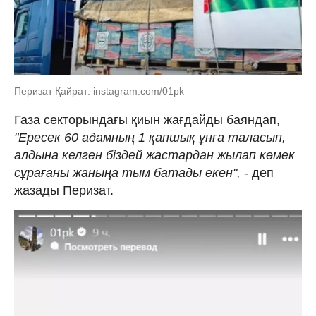
Перизат Қайрат: instagram.com/01pk
Газа секторындағы қиын жағдайды баяндап,
"Ересек 60 адамның 1 қапшық ұнға таласып,
алдына келген біздей жастардан жылап көмек
сұрағаны жаныңа тым батады екен",
- деп
жазады Перизат.