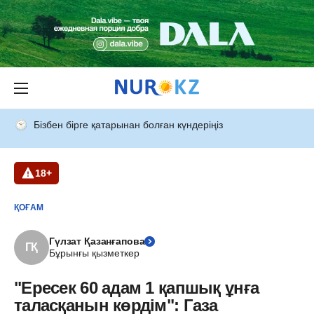
Бізбен бірге қатарынан болған күндеріңіз
18+
ҚОҒАМ
Гүлзат Қазанғапова
ГҚ
Бұрынғы қызметкер
"Ересек 60 адам 1 қапшық ұнға
таласқанын көрдім": Газа