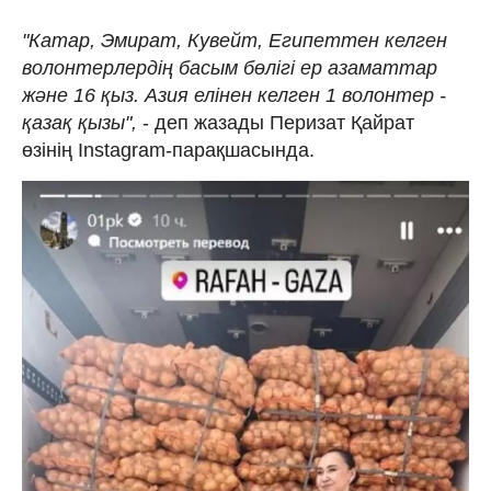
"Катар, Эмират, Кувейт, Египеттен келген
волонтерлердің басым бөлігі ер азаматтар
және 16 қыз. Азия елінен келген 1 волонтер -
қазақ қызы",
- деп жазады Перизат Қайрат
өзінің Instagram-парақшасында.