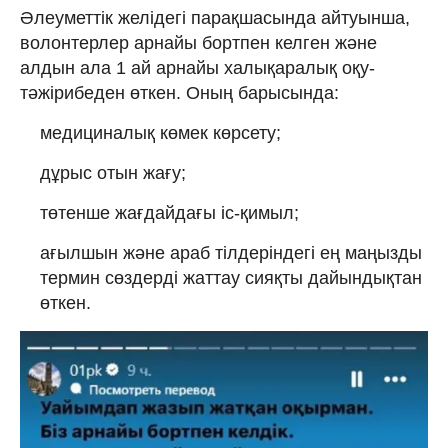
Әлеуметтік желідегі парақшасында айтуынша,
волонтерлер арнайы бортпен келген және
алдын ала 1 ай арнайы халықаралық оқу-
тәжірибеден өткен. Оның барысында:
медициналық көмек көрсету;
дұрыс отын жағу;
төтенше жағдайдағы іс-қимыл;
ағылшын және араб тілдеріндегі ең маңызды
термин сөздерді жаттау сияқты дайындықтан
өткен.