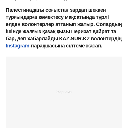
Палестинадағы соғыстан зардап шеккен
тұрғындарға көмектесу мақсатында түрлі
елден волонтерлер аттанып жатыр. Солардың
ішінде жалғыз қазақ қызы Перизат Қайрат та
бар, деп хабарлайды KAZ.NUR.KZ волонтердің
Instagram
-парақшасына сілтеме жасап.