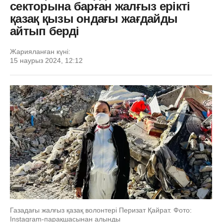
секторына барған жалғыз ерікті
қазақ қызы ондағы жағдайды
айтып берді
Жарияланған күні:
15 наурыз 2024, 12:12
Газадағы жалғыз қазақ волонтері Перизат Қайрат. Фото:
Instagram-парақшасынан алынды