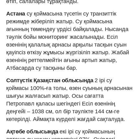
өтіп, салалары тұрақтанды.
Астана
су қоймасына түсетін су транзиттік
режимде жіберіліп жатыр. Су қоймасына
ағынның төмендеу үрдісі байқалады. Нысанда
тәулік бойы мониторинг жасалынады. Есіл
өзенінің қалалық арнасы арқылы тасқын суын
қауіпсіз өткізу жұмысы жүргізіліп жатыр. Жабай
өзенінің реттелмейтін ағыны артып жатыр,
Атбасарда су тасқыны бар.
Солтүстік Қазақстан облысында
2 ірі су
қоймасы 100%-ға толы, өзен суының арнасынан
шығуы жалғасып жатыр. Осы сағатта
Петропавл қаласы шегіндегі Есіл өзенінің
деңгейі – 1038 см, ол бір тәулікте 144 см-ге
көтерілді. Аймақта күрделі жағдай сақталуда.
Ақтөбе облысында
екі ірі су қоймасының