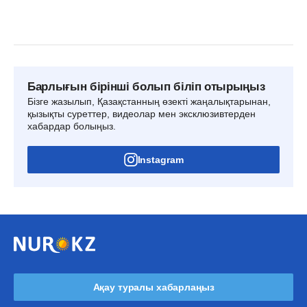
Барлығын бірінші болып біліп отырыңыз
Бізге жазылып, Қазақстанның өзекті жаңалықтарынан,
қызықты суреттер, видеолар мен эксклюзивтерден
хабардар болыңыз.
Instagram
Ақау туралы хабарлаңыз