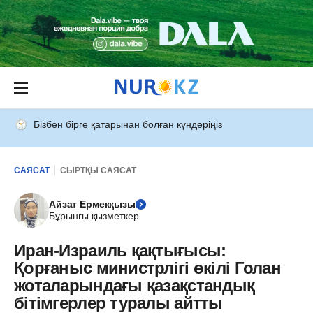
Бізбен бірге қатарынан болған күндеріңіз
САЯСАТ
СЫРТҚЫ САЯСАТ
Айзат Ермекқызы
Бұрынғы қызметкер
Иран-Израиль қақтығысы:
Қорғаныс министрлігі өкілі Голан
жоталарындағы қазақстандық
бітімгерлер туралы айтты