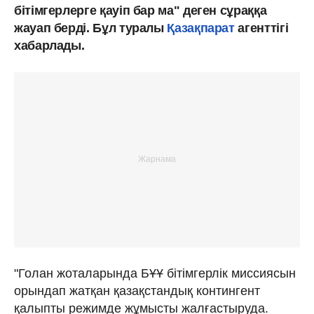
бітімгерлерге қауіп бар ма" деген сұраққа
жауап берді. Бұл туралы
Қазақпарат
агенттігі
хабарлады.
"Голан жоталарында БҰҰ бітімгерлік миссиясын
орындап жатқан қазақстандық контингент
қалыпты режимде жұмысты жалғастыруда.