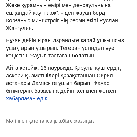
Жеке құрамның өмірі мен денсаулығына
ешқандай қауіп жоқ", - деп жауап берді
Қорғаныс министрлігінің ресми өкілі Руслан
Жангулин.
Бұған дейін Иран Израильге қарай ұшқышсыз
ұшақтарын ұшырып, Тегеран үстіндегі әуе
кеңістігін жауып тастаған болатын.
Айта кетейік, 16 наурызда Қарулы күштердің
әскери қызметшілері Қазақстаннан Сирия
астанасы Дамаскіге ұшып барып, Фауар
бітімгерлік базасына дейін көлікпен жеткенін
хабарлаған едік.
Мәтіннен қате тапсаңыз,
бізге жазыңыз