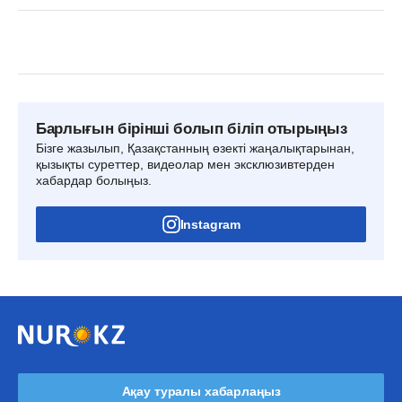
Барлығын бірінші болып біліп отырыңыз
Бізге жазылып, Қазақстанның өзекті жаңалықтарынан,
қызықты суреттер, видеолар мен эксклюзивтерден
хабардар болыңыз.
Instagram
Ақау туралы хабарлаңыз