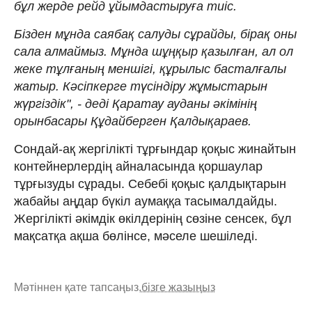
бұл жерде рейд ұйымдастыруға тиіс.
Бізден мұнда саябақ салуды сұрайды, бірақ оны
сала алмаймыз. Мұнда шұңқыр қазылған, ал ол
жеке тұлғаның меншігі, құрылыс басталғалы
жатыр. Кәсіпкерге түсіндіру жұмыстарын
жүргіздік", - деді Қаратау ауданы әкімінің
орынбасары Құдайберген Қалдықараев.
Сондай-ақ жергілікті тұрғындар қоқыс жинайтын
контейнерлердің айналасында қоршаулар
тұрғызуды сұрады. Себебі қоқыс қалдықтарын
жабайы аңдар бүкіл аумаққа тасымалдайды.
Жергілікті әкімдік өкілдерінің сөзіне сенсек, бұл
мақсатқа ақша бөлінсе, мәселе шешіледі.
Мәтіннен қате тапсаңыз,
бізге жазыңыз