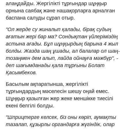
алаңдайды. Жергілікті тұрғындар шұңқыр
орнына саябақ және нашақорларға арналған
баспана салуды сұрап отыр.
"Ол жерде су жиналып қалады, бірақ судың
ағатын жері бар ма? Сондықтан үйлеріміздің
астына ағады. Бұл шұңқырдың барына 4 жыл
болды. Жазда шаң ұшады, ал балалар ол шаң-
тозаңмен дем алып, лайда ойнауға мәжбүр", -
деп шағымданады қала тұрғыны Болат
Қасымбеков.
Басылым ақпаратынша, жергілікті
тұрғындардың мәселесін шешу оңай емес.
Шұңқыр қазылған жер жеке меншікке тиесілі
екені белгілі болды.
"Шприцтерге келсек, біз оны көріп, аумақты
тазалап, құзырлы органдарға жүгіндік, олар