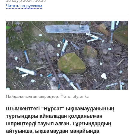
18 сәуір 2024, 10:38
Читать на русском
Пайдаланылған шприцтер. Фото: otyrar.kz
Шымкенттегі "Нұрсат" ықшамауданының
тұрғындары айналадан қолданылған
шприцтерді тауып алған. Тұрғындардың
айтуынша, ықшамаудан маңайында