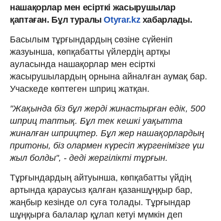
нашақорлар мен есірткі жасырушылар
қаптаған. Бұл туралы
Otyrar.kz
хабарлады.
Басылым тұрғындардың сөзіне сүйеніп
жазуынша, көпқабатты үйлердің артқы
ауласында нашақорлар мен есірткі
жасырушылардың орнына айналған аумақ бар.
Учаскеде көптеген шприц жатқан.
"Жақында біз бұл жерді жинастырған едік, 500
шприц таптық. Бұл тек кешкі уақытта
жиналған шприцтер. Бұл жер нашақорлардың
притоны, біз олармен күресіп жүргенімізге үш
жыл болды", - деді жергілікті тұрғын.
Тұрғындардың айтуынша, көпқабатты үйдің
артында қараусыз қалған қазаншұңқыр бар,
жаңбыр кезінде ол суға толады. Тұрғындар
шұңқырға балалар құлап кетуі мүмкін деп