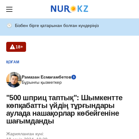
Бізбен бірге қатарынан болған күндеріңіз
18+
ҚОҒАМ
Рамазан Есмағамбетов
Бұрынғы қызметкер
"500 шприц таптық": Шымкентте
көпқабатты үйдің тұрғындары
аулада нашақорлар көбейгеніне
шағымданды
Жарияланған күні: