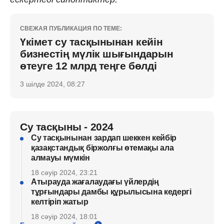
СВЕЖАЯ ПУБЛИКАЦИЯ ПО ТЕМЕ:
Үкімет су тасқынынан кейін
бизнестің мүлік шығындарын
өтеуге 12 млрд теңге бөлді
3 шілде 2024, 08:27
Су тасқыны - 2024
Су тасқынынан зардап шеккен кейбір
қазақстандық біржолғы өтемақы ала
алмауы мүмкін
18 сәуір 2024, 23:21
Атырауда жағалаудағы үйлердің
тұрғындары дамбы құрылысына кедергі
келтіріп жатыр
18 сәуір 2024, 18:01