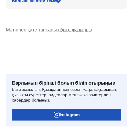
Больше по этой теме
Мәтіннен қате тапсаңыз,
бізге жазыңыз
Барлығын бірінші болып біліп отырыңыз
Бізге жазылып, Қазақстанның өзекті жаңалықтарынан,
қызықты суреттер, видеолар мен эксклюзивтерден
хабардар болыңыз.
Instagram