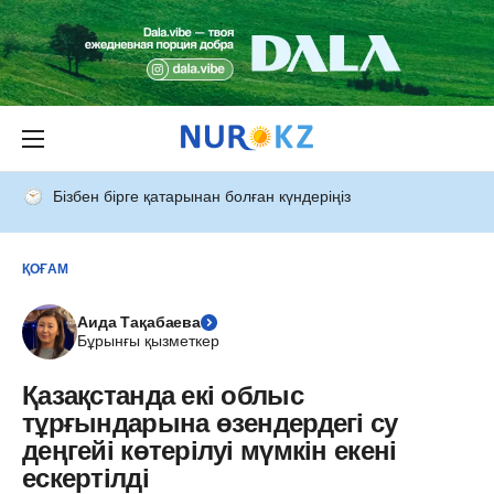
Бізбен бірге қатарынан болған күндеріңіз
ҚОҒАМ
Аида Тақабаева
Бұрынғы қызметкер
Қазақстанда екі облыс
тұрғындарына өзендердегі су
деңгейі көтерілуі мүмкін екені
ескертілді