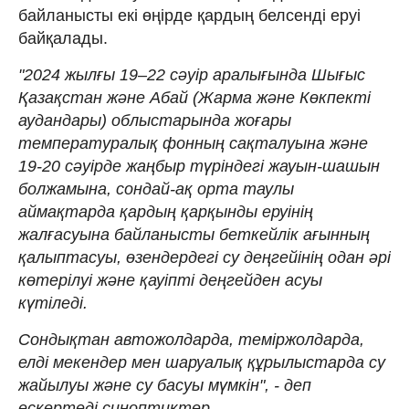
байланысты екі өңірде қардың белсенді еруі
байқалады.
"2024 жылғы 19–22 сәуір аралығында Шығыс
Қазақстан және Абай (Жарма және Көкпекті
аудандары) облыстарында жоғары
температуралық фонның сақталуына және
19-20 сәуірде жаңбыр түріндегі жауын-шашын
болжамына, сондай-ақ орта таулы
аймақтарда қардың қарқынды еруінің
жалғасуына байланысты беткейлік ағынның
қалыптасуы, өзендердегі су деңгейінің одан әрі
көтерілуі және қауіпті деңгейден асуы
күтіледі.
Сондықтан автожолдарда, теміржолдарда,
елді мекендер мен шаруалық құрылыстарда су
жайылуы және су басуы мүмкін", - деп
ескертеді синоптиктер.