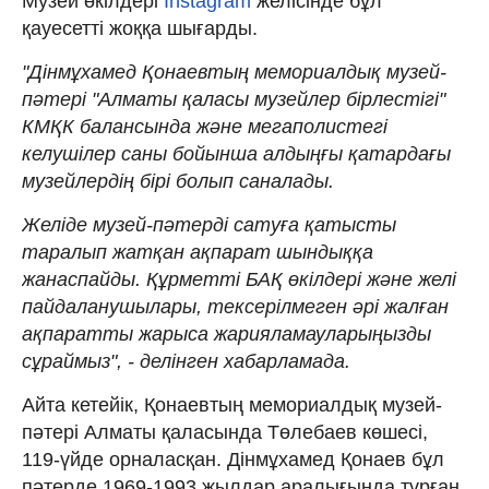
Музей өкілдері
Instagram
желісінде бұл
қауесетті жоққа шығарды.
"Дінмұхамед Қонаевтың мемориалдық музей-
пәтері "Алматы қаласы музейлер бірлестігі"
КМҚК балансында және мегаполистегі
келушілер саны бойынша алдыңғы қатардағы
музейлердің бірі болып саналады.
Желіде музей-пәтерді сатуға қатысты
таралып жатқан ақпарат шындыққа
жанаспайды. Құрметті БАҚ өкілдері және желі
пайдаланушылары, тексерілмеген әрі жалған
ақпаратты жарыса жарияламауларыңызды
сұраймыз", - делінген хабарламада.
Айта кетейік, Қонаевтың мемориалдық музей-
пәтері Алматы қаласында Төлебаев көшесі,
119-үйде орналасқан. Дінмұхамед Қонаев бұл
пәтерде 1969-1993 жылдар аралығында тұрған.