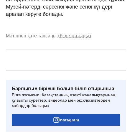
Музей-пәтерді сәрсенбі және сенбі күндері
аралап көруге болады.
Мәтіннен қате тапсаңыз,
бізге жазыңыз
Барлығын бірінші болып біліп отырыңыз
Бізге жазылып, Қазақстанның өзекті жаңалықтарынан,
қызықты суреттер, видеолар мен эксклюзивтерден
хабардар болыңыз.
Instagram