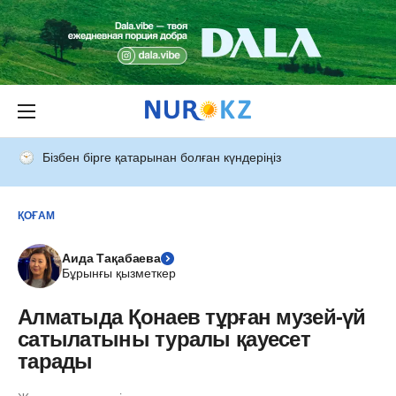
Бізбен бірге қатарынан болған күндеріңіз
ҚОҒАМ
Аида Тақабаева
Бұрынғы қызметкер
Алматыда Қонаев тұрған музей-үй
сатылатыны туралы қауесет
тарады