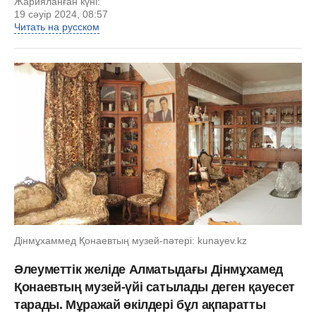
Жарияланған күні:
19 сәуір 2024, 08:57
Читать на русском
Дінмұхаммед Қонаевтың музей-пәтері: kunayev.kz
Әлеуметтік желіде Алматыдағы Дінмұхамед
Қонаевтың музей-үйі сатылады деген қауесет
тарады. Мұражай өкілдері бұл ақпаратты