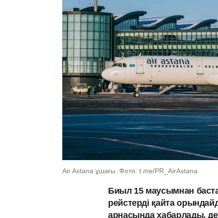
Air Astana ұшағы. Фото: t.me/PR_AirAstana
Биыл 15 маусымнан бастап
рейстерді қайта орындай
арнасында хабарлады, д