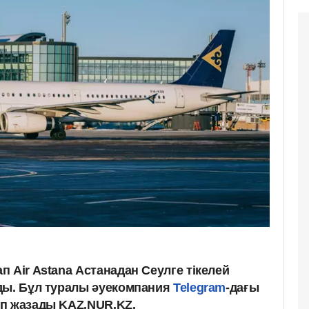
 Air Astana Астанадан Сеулге тікелей
ды. Бұл туралы әуекомпания
Telegram
-дағы
еп жазады KAZ.NUR.KZ.