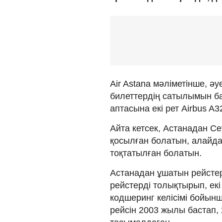
Air Astana мәліметінше, ә
билеттердің сатылымын б
аптасына екі рет Аirbus 
Айта кетсек, Астанадан С
қосылған болатын, алайд
тоқтатылған болатын.
Астанадан ұшатын рейсте
рейстерді толықтырып, екі
кодшеринг келісімі бойы
рейсін 2003 жылы бастап