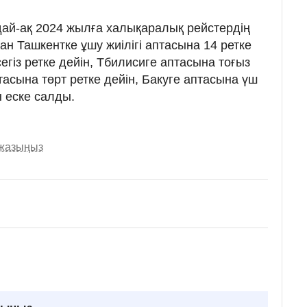
й-ақ 2024 жылға халықаралық рейстердің
н Ташкентке ұшу жиілігі аптасына 14 ретке
егіз ретке дейін, Тбилисиге аптасына тоғыз
тасына төрт ретке дейін, Бакуге аптасына үш
н еске салды.
 жазыңыз