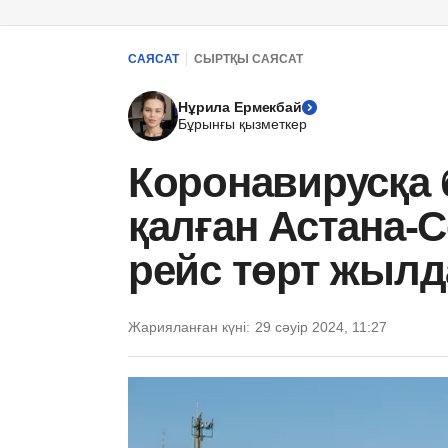
САЯСАТ
СЫРТҚЫ САЯСАТ
Нұрила Ермекбай
Бұрынғы қызметкер
Коронавирусқа 
қалған Астана-
рейс төрт жылд
Жарияланған күні:
29 сәуір 2024, 11:27