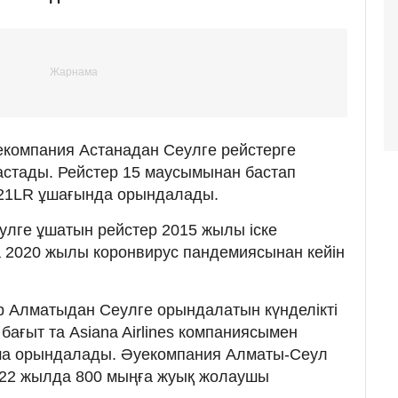
уекомпания Астанадан Сеулге рейстерге
астады. Рейстер 15 маусымынан бастап
A321LR ұшағында орындалады.
еулге ұшатын рейстер 2015 жылы іске
а 2020 жылы коронвирус пандемиясынан кейін
р Алматыдан Сеулге орындалатын күнделікті
 бағыт та Asiana Airlines компаниясымен
нша орындалады. Әуекомпания Алматы-Сеул
, 22 жылда 800 мыңға жуық жолаушы