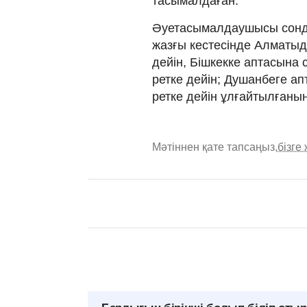
тасымалдаған.
Әуетасымалдаушысы сонда
жазғы кестесінде Алматыда
дейін, Бішкекке аптасына с
ретке дейін; Душанбеге ап
ретке дейін ұлғайтылғаны
Мәтіннен қате тапсаңыз,
бізге