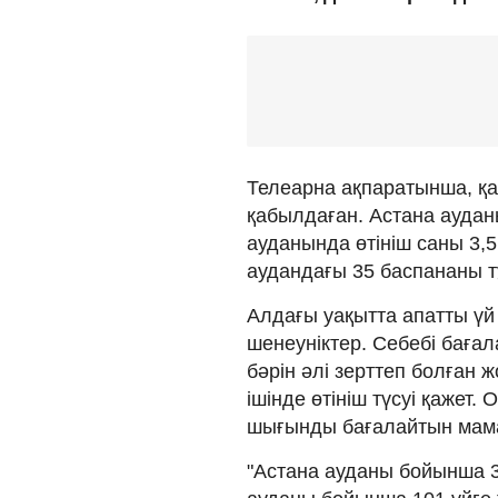
Телеарна ақпаратынша, қал
қабылдаған. Астана аудан
ауданында өтініш саны 3,
аудандағы 35 баспананы т
Алдағы уақытта апатты үй 
шенеуніктер. Себебі бағ
бәрін әлі зерттеп болған 
ішінде өтініш түсуі қажет.
шығынды бағалайтын мам
"Астана ауданы бойынша 3