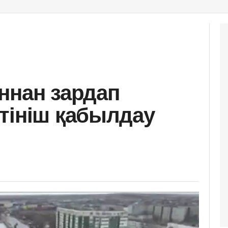
ннан зардап
тініш қабылдау