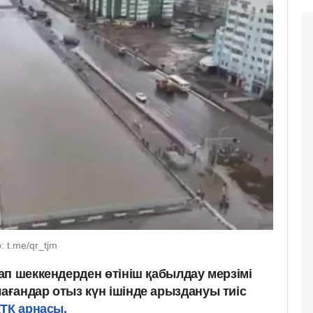
 t.me/qr_tjm
ап шеккендерден өтініш қабылдау мерзімі
ғандар отыз күн ішінде арыздануы тиіс
ТК арнасы.