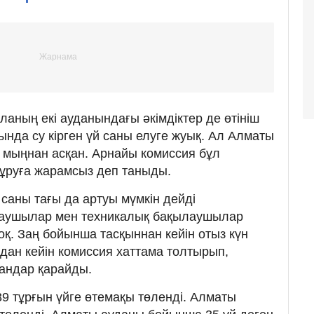
аның екі ауданындағы әкімдіктер де өтініш
ында су кірген үй саны елуге жуық. Ал Алматы
5 мыңнан асқан. Арнайы комиссия бұл
ұруға жарамсыз деп таныды.
саны тағы да артуы мүмкін дейді
алаушылар мен техникалық бақылаушылар
жоқ. Заң бойынша тасқыннан кейін отыз күн
 Одан кейін комиссия хаттама толтырып,
андар қарайды.
9 тұрғын үйге өтемақы төленді. Алматы