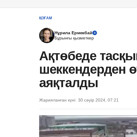
ҚОҒАМ
Нұрила Ермекбай
Бұрынғы қызметкер
Ақтөбеде тасқы
шеккендерден ө
аяқталды
Жарияланған күні:
30 сәуір 2024, 07:21