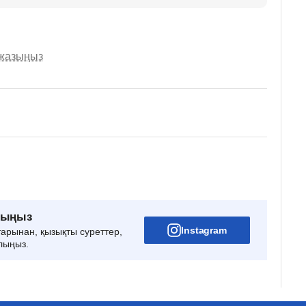
 жазыңыз
рыңыз
Instagram
тарынан, қызықты суреттер,
лыңыз.