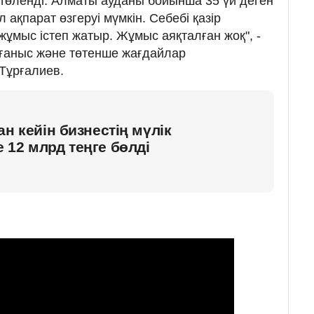
төленді. Алматы ауданы бойынша 35 үй деген
 ақпарат өзгеруі мүмкін. Себебі қазір
жұмыс істеп жатыр. Жұмыс аяқталған жоқ", -
рғаныс және төтенше жағдайлар
 Тұрғалиев.
н кейін бизнестің мүлік
12 млрд теңге бөлді