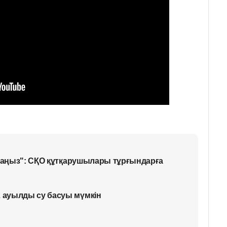
қпаңыз": СҚО құтқарушылары тұрғындарға
ауылды су басуы мүмкін