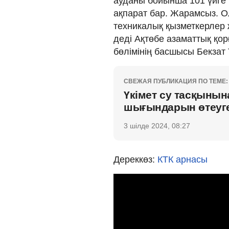
ауданы бойынша 101 үйге 
ақпарат бар. Жарамсыз. Ол
техникалық қызметкерлер 
деді Ақтөбе азаматтық қо
бөлімінің басшысы Бекзат
СВЕЖАЯ ПУБЛИКАЦИЯ ПО ТЕМЕ:
Үкімет су тасқынына
шығындарын өтеуге 
3 шілде 2024, 08:27
Дереккөз:
КТК арнасы