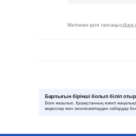
Мәтіннен қате тапсаңыз,
бізге
Барлығын бірінші болып біліп оты
Бізге жазылып, Қазақстанның өзекті жаңалық
видеолар мен эксклюзивтерден хабардар бо