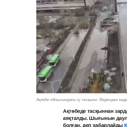
Ақтөбе облысындағы су тасқыны. Видеодан кадр:
Ақтөбеде тасқыннан зард
аяқталды. Шығынын даула
болған, деп хабарлайды
К