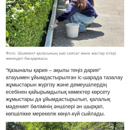
Фото: Шымкент қаласының ішкі саясат және жастар істері
жөніндегі басқармасы
"Қазыналы қария – ақылы теңіз дария"
атауымен ұйымдастырылған іс-шарада тазалау
жұмыстарын жүргізу және демеушілердің
есебінен қайырымдылық көмектер көрсету
жұмыстары да ұйымдастырылып, қалалық
мәдениет бөлімінің әншілері ән шырқап,
көпшілікке мерекелік көңіл-күй сыйлады.