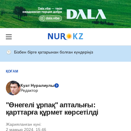
Бізбен бірге қатарынан болған күндеріңіз
ҚОҒАМ
Куат Нуралиулы
Редактор
"Өнегелі ұрпақ" апталығы:
қарттарға құрмет көрсетілді
Жарияланған күні:
2 мамыр 2024, 15:46