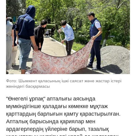
Фото: Шымкент қаласының ішкі саясат және жастар істері
жөніндегі басқармасы
"Өнегелі ұрпақ" апталығы аясында
мүмкіндігінше қаладағы көмекке мұқтаж
қарттардың барлығын қамту қарастырылған.
Апталық барысында қариялар мен
ардагерлердің үйлеріне барып, тазалық