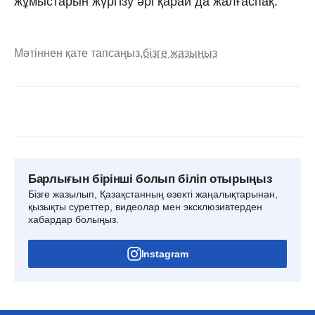
жұмыстарын жүргізу әрі қарай да жалғаспақ.
Мәтіннен қате тапсаңыз,
бізге жазыңыз
Барлығын бірінші болып біліп отырыңыз
Бізге жазылып, Қазақстанның өзекті жаңалықтарынан,
қызықты суреттер, видеолар мен эксклюзивтерден
хабардар болыңыз.
Instagram