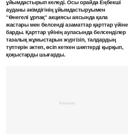
ұйымдастырып келеді. Осы орайда Еңбекші
ауданы әкімдігінің ұйымдастыруымен
"Өнегелі ұрпақ" акциясы аясында қала
жастары мен белсенді азаматтар қарттар үйіне
барды. Қарттар үйінің ауласында белсенділер
тазалық жұмыстарын жүргізіп, талдардың
түптерін әктеп, өсіп кеткен шөптерді қырқып,
қоқыстарды шығарды.