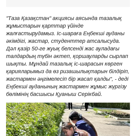
"Таза Қазақстан" акциясы аясында тазалық
жұмыстарын қарттар үйінде
жалғастырудамыз. Іс-шараға Еңбекші ауданы
әкімдігі, жастар, студенттер атсалысуда.
Дәл қазір 50-ге жуық белсенді жас ауладағы
талдардың түбін әктеп, қоршауларды сырлап
шықты. Мұндай тазалық іс-шарасын көрген
қарияларымыз да өз ризашылықтарын білдіріп,
жастармен әңгімелесіп бір жасап қалды", - деді
Еңбекші ауданының жастармен жұмыс жүргізу
бөлімінің басшысы Қуаныш Серікбай.