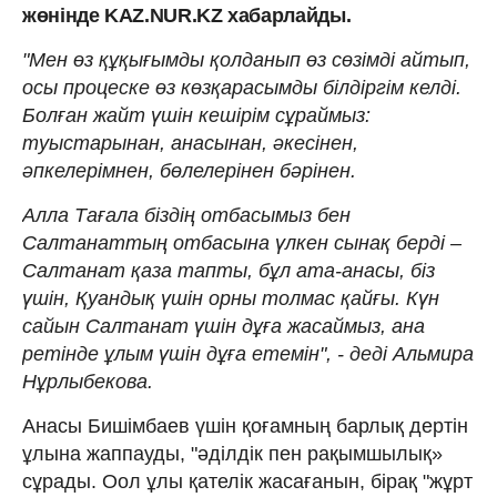
жөнінде KAZ.NUR.KZ хабарлайды.
"Мен өз құқығымды қолданып өз сөзімді айтып,
осы процеске өз көзқарасымды білдіргім келді.
Болған жайт үшін кешірім сұраймыз:
туыстарынан, анасынан, әкесінен,
әпкелерімнен, бөлелерінен бәрінен.
Алла Тағала біздің отбасымыз бен
Салтанаттың отбасына үлкен сынақ берді –
Салтанат қаза тапты, бұл ата-анасы, біз
үшін, Қуандық үшін орны толмас қайғы. Күн
сайын Салтанат үшін дұға жасаймыз, ана
ретінде ұлым үшін дұға етемін", - деді Альмира
Нұрлыбекова.
Анасы Бишімбаев үшін қоғамның барлық дертін
ұлына жаппауды, "әділдік пен рақымшылық»
сұрады. Оол ұлы қателік жасағанын, бірақ "жұрт