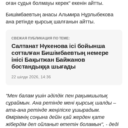
оған судья болмауы керек" екенін айтты.
Бишімбаевтың анасы Альмира Нұрлыбекова
ана ретінде қырсық шалғанын айтты.
СВЕЖАЯ ПУБЛИКАЦИЯ ПО ТЕМЕ:
Салтанат Нүкенова ісі бойынша
сотталған Бишімбаевтың немере
інісі Бақытжан Байжанов
бостандыққа шығады
22 шілде 2026, 14:36
"Мен балам үшін әділдік пен рақымшылық
сұраймын. Ана ретінде мені қырсық шалды –
ата-ана ретінде жеңіліске ұшырадым.
Өмірімнің соңына дейін қай жерден қате
жібердім деп ойланып өтетін боламын", - деді