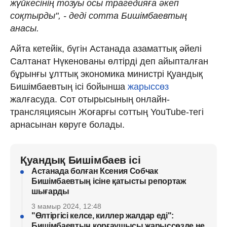
жүйкесінің тозуы осы трагедияға әкеп
соқтырды", - деді сотта Бишімбаевтың
анасы.
Айта кетейік, бүгін Астанада азаматтық әйелі
Салтанат Нүкенованы өлтірді деп айыпталған
бұрынғы ұлттық экономика министрі Қуандық
Бишімбаевтың ісі бойынша
жарыссөз
жалғасуда. Сот отырысының онлайн-
трансляциясын Жоғарғы соттың YouTube-тегі
арнасынан көруге болады.
Қуандық Бишімбаев ісі
Астанада болған Ксения Собчак
Бишімбаевтың ісіне қатысты репортаж
шығарды
3 мамыр 2024, 12:48
"Өлтіргісі келсе, киллер жалдар еді":
Бишімбаевтың қорғаушысы жарыссөзде не