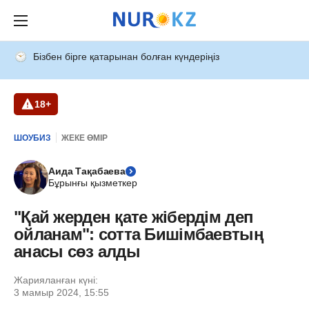
Бізбен бірге қатарынан болған күндеріңіз
18+
ШОУБИЗ
ЖЕКЕ ӨМІР
Аида Тақабаева
Бұрынғы қызметкер
"Қай жерден қате жібердім деп
ойланам": сотта Бишімбаевтың
анасы сөз алды
Жарияланған күні:
3 мамыр 2024, 15:55