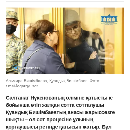
Альмира Бишімбаева, Қуандық Бишімбаев. Фото:
t.me/Jogargy_sot
Салтанат Нүкенованың өліміне қатысты іс
бойынша өтіп жатқан сотта сотталушы
Қуандық Бишімбаевтың анасы жарыссөзге
шықты – ол сот процесіне ұлының
қорғаушысы ретінде қатысып жатыр. Бұл