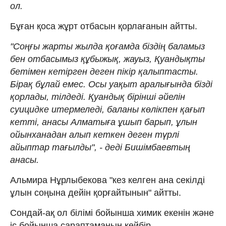
ол.
Бұған қоса жұрт отбасын қорлағанын айтты.
"Соңғы жарты жылда қоғамда біздің баламыз
бен отбасымыз құбыжық, жауыз, Қуандықты
бетімен кетірген деген пікір қалыптасты.
Бірақ бұлай емес. Осы уақыт аралығында бізді
қорлады, тілдеді. Қуандық бірінші әйелін
суицидке итермеледі, баланы көлікпен қағып
кетті, анасы Алматыға ұшып барып, ұлын
ойынханадан алып кеткен деген түрлі
айыптар тағылды", - деді Бишімбаевтың
анасы.
Альмира Нұрлыбекова "кез келген ана секілді
ұлын соңына дейін қорғайтынын" айтты.
Сондай-ақ ол білімі бойынша химик екенін және
іс бойынша сараптаманың кейбір