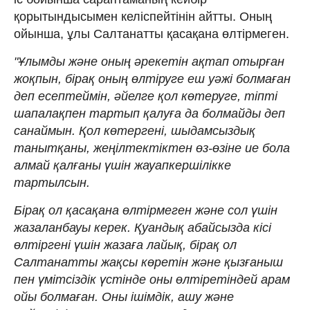
қорытындысымен келіспейтінін айтты. Оның
ойынша, ұлы Салтанатты қасақана өлтірмеген.
"Ұлымды және оның әрекетін ақтап отырған
жоқпын, бірақ оның өлтіруге еш уәжі болмаған
деп есептеймін, әйелге қол көтеруге, тіпті
шапалақпен тартып қалуға да болмайды деп
санаймын. Қол көтергені, шыдамсыздық
танытқаны, жеңілтектіктен өз-өзіне ие бола
алмай қалғаны үшін жауапкершілікке
тартылсын.
Бірақ ол қасақана өлтірмеген және сол үшін
жазаланбауы керек. Қуандық абайсызда кісі
өлтіргені үшін жазаға лайық, бірақ ол
Салтанатты жақсы көретін және қызғаныш
пен үмітсіздік үстінде оны өлтіретіндей арам
ойы болмаған. Оны ішімдік, ашу және