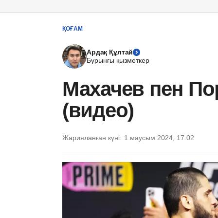
ҚОҒАМ
Ардақ Құлтай
Бұрынғы қызметкер
Махачев пен По
(видео)
Жарияланған күні:
1 маусым 2024, 17:02