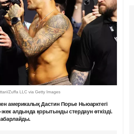
ari/Zuffa LLC via Getty Images
пен америкалық Дастин Порье Ньюарктегі
-жек алдында қорытынды стердаун өткізді.
хабарлайды.