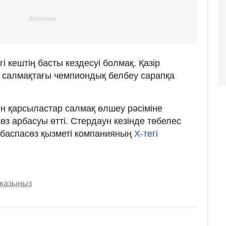
 кештің басты кездесуі болмақ. Қазір
іл салмақтағы чемпиондық белбеу сарапқа
ын қарсыластар салмақ өлшеу рәсіміне
з арбасуы өтті. Стердаун кезінде төбелес
C баспасөз қызметі компанияның
Х-тегі
 жазыңыз