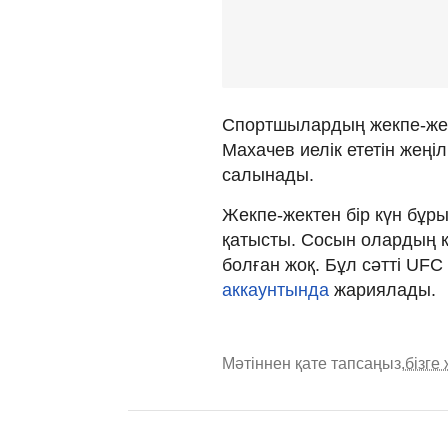
Спортшылардың жекпе-жегі
Махачев иелік ететін жең
салынады.
Жекпе-жектен бір күн бұр
қатысты. Сосын олардың кө
болған жоқ. Бұл сәтті UF
аккаунтында
жариялады.
Мәтіннен қате тапсаңыз,
бізге