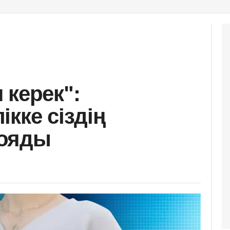
 керек":
кке сіздің
қояды