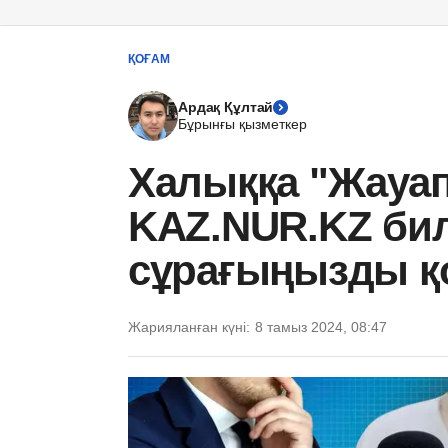
ҚОҒАМ
Ардақ Құлтай
Бұрынғы қызметкер
Халыққа "Жауап
KAZ.NUR.KZ билі
сұрағыңызды 
Жарияланған күні:
8 тамыз 2024, 08:47