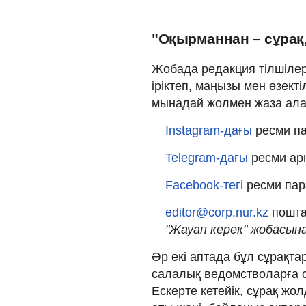
"Оқырманнан – сұрақ,
Жобада редакция тілшілер
іріктеп, маңызы мен өзек
мынадай жолмен жаза ала
Instagram-дағы
ресми па
Telegram-дағы
ресми ар
Facebook-тегі
ресми пар
editor@corp.nur.kz
пошта
"Жауап керек" жобасын
Әр екі аптада бұл сұрақтар 
салалық ведомстволарға 
Ескерте кетейік, сұрақ ж