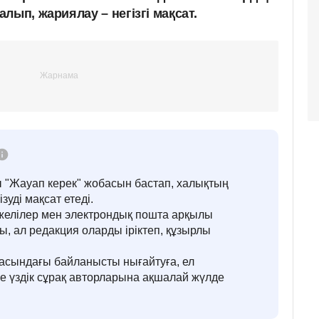
лып, жариялау – негізгі мақсат.
"Жауап керек" жобасын бастап, халықтың
зуді мақсат етеді.
желілер мен электрондық пошта арқылы
, ал редакция оларды іріктеп, құзырлы
расындағы байланысты нығайтуға, ел
е үздік сұрақ авторларына ақшалай жүлде