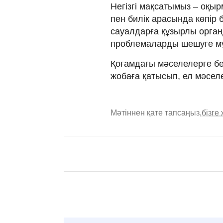
Негізгі мақсатымыз – оқы
пен билік арасында көпір 
сауалдарға құзырлы органд
проблемаларды шешуге м
Қоғамдағы мәселелерге б
жобаға қатысып, ел мәсел
Мәтіннен қате тапсаңыз,
бізге