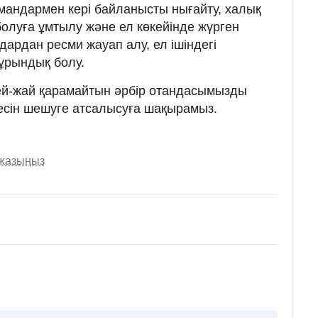
рмандармен кері байланысты нығайту, халық
болуға ұмтылу және ел көкейінде жүрген
ардан ресми жауап алу, ел ішіндегі
ұрындық болу.
ей-жай қарамайтын әрбір отандасымызды
есін шешуге атсалысуға шақырамыз.
 жазыңыз