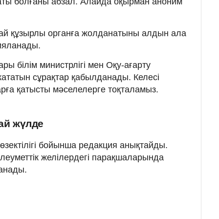
аты болғаны абзал. Алайда оқырман аноним
 қай құзырлы органға жолданатыны алдын ала
ияланады.
ры білім министрлігі мен Оқу-ағарту
 жататын сұрақтар қабылданады. Келесі
рға қатысты мәселелерге тоқталамыз.
лай жүлде
өзектілігі бойынша редакция анықтайды.
леуметтік желілердегі парақшаларында
анады.