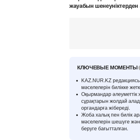
жауабын шенеуніктерден а
КЛЮЧЕВЫЕ МОМЕНТЫ
KAZ.NUR.KZ редакциясы 
мәселелерін билікке жеткі
Оқырмандар әлеуметтік 
сұрақтарын жолдай алады
органдарға жібереді.
Жоба халық пен билік а
мәселелерін шешуге жән
беруге бағытталған.