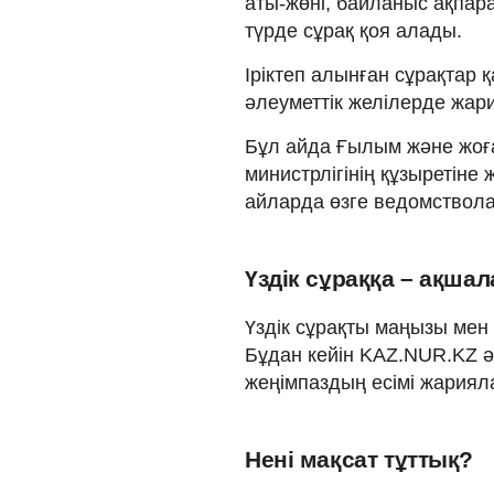
аты-жөні, байланыс ақпар
түрде сұрақ қоя алады.
Іріктеп алынған сұрақтар
әлеуметтік желілерде жар
Бұл айда Ғылым және жоға
министрлігінің құзыретіне
айларда өзге ведомствола
Үздік сұраққа – ақша
Үздік сұрақты маңызы мен 
Бұдан кейін KAZ.NUR.KZ ә
жеңімпаздың есімі жариял
Нені мақсат тұттық?