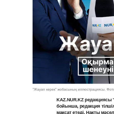
"Жауап керек" жобасының иллюстрациясы. Фот
KAZ.NUR.KZ редакциясы 
бойынша, редакция тілшіл
мақсат етеді. Нақты мәсе