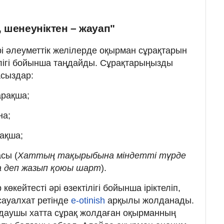
 шенеуніктен – жауап"
і әлеуметтік желілерде оқырман сұрақтарын
тілігі бойынша таңдайды. Сұрақтарыңызды
сыздар:
рақша;
на;
ақша;
сы (
Хаттың тақырыбына міндетті түрде
а деп жазып қоюы шарт
).
көкейтесті әрі өзектілігі бойынша іріктеліп,
сауалхат ретінде
e-otinish
арқылы жолданады.
олдаушы хатта сұрақ жолдаған оқырманның