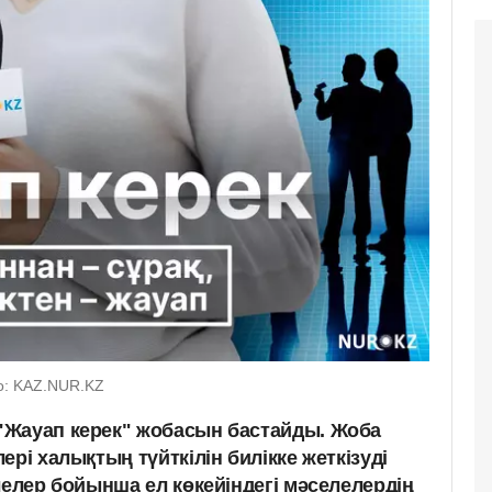
о: KAZ.NUR.KZ
"Жауап керек" жобасын бастайды. Жоба
ері халықтың түйткілін билікке жеткізуді
лелер бойынша ел көкейіндегі мәселелердің