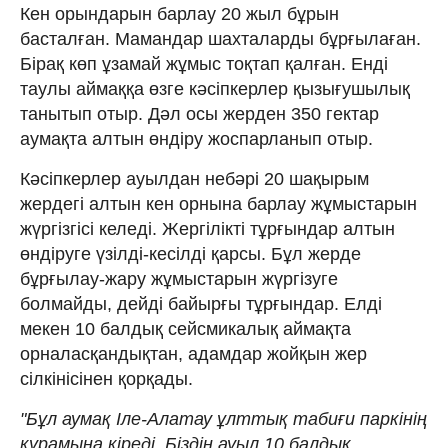
Кен орындарын барлау 20 жыл бұрын
басталған. Мамандар шахталарды бұрғылаған.
Бірақ көп ұзамай жұмыс тоқтап қалған. Енді
таулы аймаққа өзге кәсіпкерлер қызығушылық
танытып отыр. Дәл осы жерден 350 гектар
аумақта алтын өндіру жоспарланып отыр.
Кәсіпкерлер ауылдан небәрі 20 шақырым
жердегі алтын кен орнына барлау жұмыстарын
жүргізгісі келеді. Жергілікті тұрғындар алтын
өндіруге үзілді-кесілді қарсы. Бұл жерде
бұрғылау-жару жұмыстарын жүргізуге
болмайды, дейді байырғы тұрғындар. Елді
мекен 10 балдық сейсмикалық аймақта
орналасқандықтан, адамдар жойқын жер
сілкінісінен қорқады.
"Бұл аумақ Іле-Алатау ұлттық табиғи паркінің
құрамына кіреді. Біздің ауыл 10 балдық