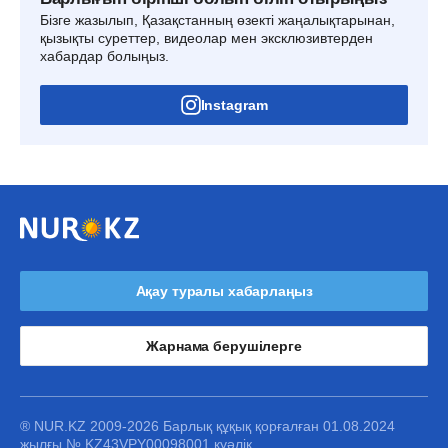
Бізге жазылып, Қазақстанның өзекті жаңалықтарынан,
қызықты суреттер, видеолар мен эксклюзивтерден
хабардар болыңыз.
Instagram
Ақау туралы хабарлаңыз
Жарнама берушілерге
® NUR.KZ 2009-2026 Барлық құқық қорғалған 01.08.2024
жылғы № KZ43VPY00098001 куәлік.