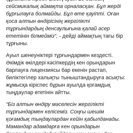
сейсмикалық аймақта орналасқан. Бұл жерді
бұрғылауға болмайды. Бұл өте қауіпті. Оған
қоса алтын өндірісінің жергілікті
тұрғындардың денсаулығына қалай әсер
ететінін білмейміз", -
дейді аймақтың тағы бір
тұрғыны.
Ауыл шенеуніктері тұрғындармен кездесті.
Әкімдік өкілдері кәсіпкердің кен орындарын
барлауға лицензиясы бар екенін растап,
биліктегілер халықты тыныштандыруға асықты:
жұмысқа кіріспес бұрын ауылда қоғамдық
тыңдаулар өтетінін айтты.
"Біз алтын өндіру мәселесін жергілікті
тұрғындармен келісеміз. Соңғы шешім
қоғамдық тыңдаулардан кейін қабылданады.
Мамандар адамдарға кен орындарын