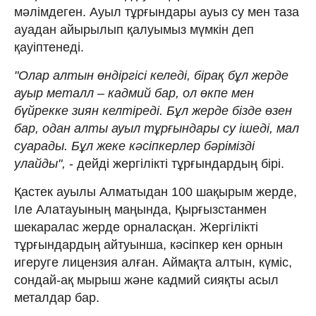
мәлімдеген. Ауыл тұрғындары ауыз су мен таза
ауадан айырылып қалуымыз мүмкін деп
қауіптенеді.
"Олар алтын өндіргісі келеді, бірақ бұл жерде
ауыр металл – кадмий бар, ол өкпе мен
бүйрекке зиян келтіреді. Бұл жерде бізде өзен
бар, одан алты ауыл тұрғындары су ішеді, мал
суарады. Бұл жеке кәсіпкерлер бәрімізді
улайды",
- дейді жергілікті тұрғындардың бірі.
Қастек ауылы Алматыдан 100 шақырым жерде,
Іле Алатауының маңында, Қырғызстанмен
шекаралас жерде орналасқан. Жергілікті
тұрғындардың айтуынша, кәсіпкер кен орнын
игеруге лицензия алған. Аймақта алтын, күміс,
сондай-ақ мырыш және кадмий сияқты асыл
металдар бар.