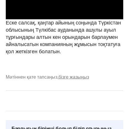
Еске салсақ, қаңтар айының соңында Түркістан
облысының Түлкібас ауданында ашулы ауыл
тұрғындары алтын кен орындарын барлаумен
айналысатын компанияның жұмысын тоқтатуға
қол жеткізген болатын.
Мәтіннен қате тапсаңыз,
бізге жазыңыз
Барлығын бірінші болып біліп отырыңыз