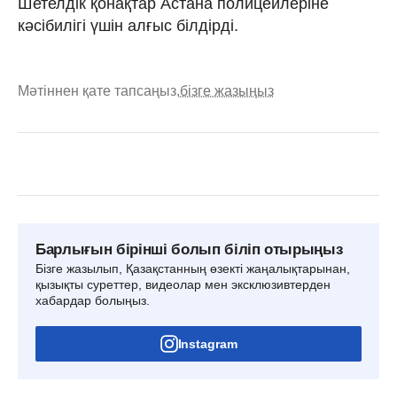
Шетелдік қонақтар Астана полицейлеріне
кәсібилігі үшін алғыс білдірді.
Мәтіннен қате тапсаңыз,
бізге жазыңыз
Барлығын бірінші болып біліп отырыңыз
Бізге жазылып, Қазақстанның өзекті жаңалықтарынан,
қызықты суреттер, видеолар мен эксклюзивтерден
хабардар болыңыз.
Instagram