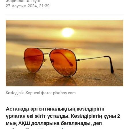
Жарияланған күні:
27 маусым 2024, 21:39
Көзілдірік. Көрнекі фото: pixabay.com
Астанада аргентиналықтың көзілдірігін
ұрлаған екі жігіт ұсталды. Көзілдіріктің құны 2
мың АҚШ долларына бағаланады, деп