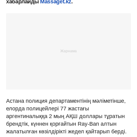
хабарлайды
Massaget.kz
.
Астана полиция департаментінің мәліметінше,
елорда полицейлері 77 жастағы
аргентиналыққа 2 мың АҚШ доллары тұратын
брендтік, күннен қорғайтын Ray-Ban алтын
жалатылған көзілдірікті жедел қайтарып берді.