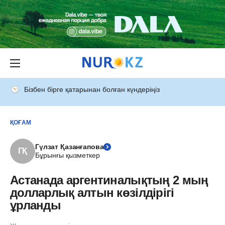
Бізбен бірге қатарынан болған күндеріңіз
ҚОҒАМ
Гүлзат Қазанғапова
ГҚ
Бұрынғы қызметкер
Астанада аргентиналықтың 2 мың
долларлық алтын көзілдірігі
ұрланды