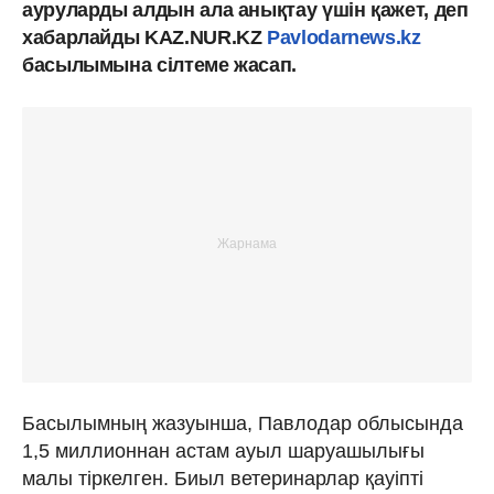
ауруларды алдын ала анықтау үшін қажет, деп
хабарлайды KAZ.NUR.KZ
Pavlodarnews.kz
басылымына сілтеме жасап.
Басылымның жазуынша, Павлодар облысында
1,5 миллионнан астам ауыл шаруашылығы
малы тіркелген. Биыл ветеринарлар қауіпті