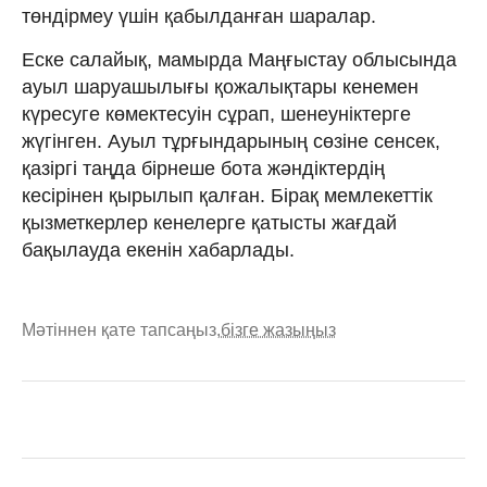
төндірмеу үшін қабылданған шаралар.
Еске салайық, мамырда Маңғыстау облысында
ауыл шаруашылығы қожалықтары кенемен
күресуге көмектесуін сұрап, шенеуніктерге
жүгінген. Ауыл тұрғындарының сөзіне сенсек,
қазіргі таңда бірнеше бота жәндіктердің
кесірінен қырылып қалған. Бірақ мемлекеттік
қызметкерлер кенелерге қатысты жағдай
бақылауда екенін хабарлады.
Мәтіннен қате тапсаңыз,
бізге жазыңыз