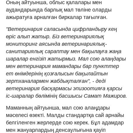
Оның айтуынша, облыс қалалары мен
аудандарында барлық мал төліне оларды
ажыратуға арналған биркалар тағылған.
"Ветеринария саласында цифрландыру кең
өріс алып жатыр. Біз ветеринариялық
мониторинг аясында ветеринариялық-
санитариялық сараптау мен бақылауға жаңа
шаралар енгізіп жатырмыз. Мал сою алаңдары
мен ветеринария мамандары бар пункттер
ет өнімдерінің қозғалысын бақылайтын
зертханалармен жабдықталған", - деді
ветеринария басқармасы эпизоотияға қарсы
іс-шаралар бөлімінің басшысы Самат Мажиров.
Маманның айтуынша, мал сою алаңдары
мәселесі өзекті. Малды стандартқа сай арнайы
белгіленген жерлерде сою керек. Бұл адамдар
мен жануарлардың денсаулығына қауіп