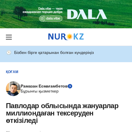
Бізбен бірге қатарынан болған күндеріңіз
ҚОҒАМ
Рамазан Есмағамбетов
Бұрынғы қызметкер
Павлодар облысында жануарлар
миллиондаған тексеруден
өткізіледі