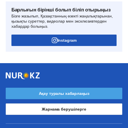
Барлығын бірінші болып біліп отырыңыз
Бізге жазылып, Қазақстанның өзекті жаңалықтарынан,
қызықты суреттер, видеолар мен эксклюзивтерден
хабардар болыңыз.
Instagram
Ақау туралы хабарлаңыз
Жарнама берушілерге