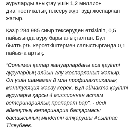
ауруларды анықтау үшін 1,2 миллион
диагностикалық тексеру жүргізуді жоспарлап
жатыр.
Қазір 284 985 сиыр тексеруден өткізіліп, 0,5
пайызында ауру бары анықталған. Бұл
былтырғы көрсеткіштермен салыстырғанда 0,1
пайызға артық.
"Сонымен қатар жануарлардағы аса қауіпті
аурулардың алдын алу жоспарланып жатыр.
Ол үшін шамамен 8 млн профилактикалық
манипуляция жасау керек. Бұл аймақта қауіпті
ауруларға қарсы 4 миллионнан астам
ветеринариялық препарат бар", - деді
аймақтық ветеринария басқармасы
басшысының міндетін атқарушы Асылтас
Тілеубаев.