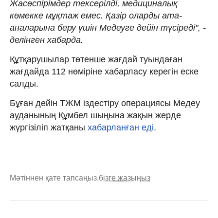
Жасөспірімдер тексерілді, медициналық
көмекке мұқтаж емес. Қазір оларды ата-
аналарына беру үшін Медеуге дейін түсіреді", -
делінген хабарда.
Құтқарушылар төтенше жағдай туындаған
жағдайда 112 нөміріне хабарласу керегін еске
салды.
Бұған дейін ТЖМ іздестіру операциясы Медеу
ауданының Құмбел шыңына жақын жерде
жүргізіліп жатқаны
хабарланған еді
.
Мәтіннен қате тапсаңыз,
бізге жазыңыз