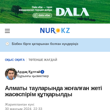
Бізбен бірге қатарынан болған күндеріңіз
ОҚЫС ОҚИҒА
ТӨТЕНШЕ ЖАҒДАЙ
Ардақ Құлтай
Бұрынғы қызметкер
Алматы тауларында жоғалған жеті
жасөспірім құтқарылды
Жарияланған күні:
30 маусым 2024, 22:33