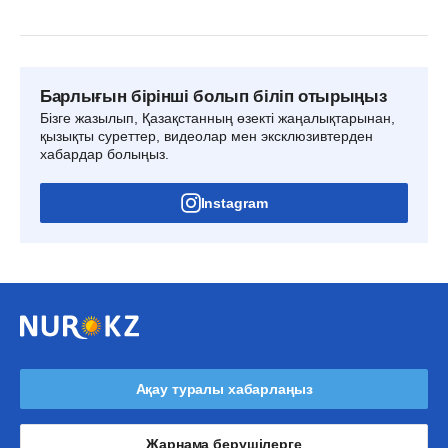
Барлығын бірінші болып біліп отырыңыз
Бізге жазылып, Қазақстанның өзекті жаңалықтарынан,
қызықты суреттер, видеолар мен эксклюзивтерден
хабардар болыңыз.
Instagram
Ақау туралы хабарлаңыз
Жарнама берушілерге