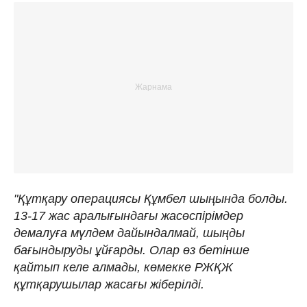
"Құтқару операциясы Құмбел шыңында болды.
13-17 жас аралығындағы жасөспірімдер
демалуға мүлдем дайындалмай, шыңды
бағындыруды ұйғарды. Олар өз бетінше
қайтып келе алмады, көмекке РЖҚЖ
құтқарушылар жасағы жіберілді.