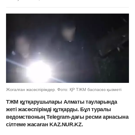
Жоғалған жасөспірімдер. Фото: ҚР ТЖМ баспасөз қызметі
ТЖМ құтқарушылары Алматы тауларында
жеті жасөспірімді құтқарды. Бұл туралы
ведомствоның Telegram-дағы ресми арнасына
сілтеме жасаған KAZ.NUR.KZ.