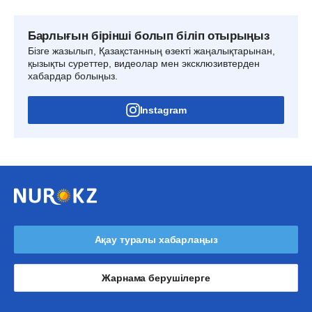
Барлығын бірінші болып біліп отырыңыз
Бізге жазылып, Қазақстанның өзекті жаңалықтарынан,
қызықты суреттер, видеолар мен эксклюзивтерден
хабардар болыңыз.
Instagram
Ақау туралы хабарлаңыз
Жарнама берушілерге