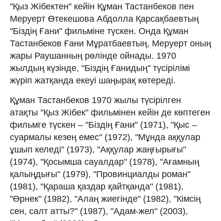
"Қыз Жібектен" кейін Құман Тастанбеков пен
Меруерт Өтекешова Абдолла Қарсақбаевтың
"Біздің Ғани" фильміне түскен. Онда Құман
Тастанбеков Ғани Мұратбаевтың, Меруерт оның
жары Раушанның рөлінде ойнады. 1970
жылдың күзінде, "Біздің Ғанидың" түсірілімі
жүріп жатқанда екеуі шаңырақ көтереді.
Құман Тастанбеков 1970 жылы түсірілген
атақты "Қыз Жібек" фильмінен кейін де көптеген
фильмге түскен – "Біздің Ғани" (1971), "Қыс –
суармалы кезең емес" (1972), "Мұнда аққулар
ұшып келеді" (1973), "Аққулар жаңғырығы"
(1974), "Қосымша сауалдар" (1978), "Ағамның
қалыңдығы" (1979), "Провинциалды роман"
(1981), "Қараша қаздар қайтқанда" (1981),
"Өрнек" (1982), "Алаң жиегінде" (1982), "Кімсің
сен, салт атты?" (1987), "Адам-жел" (2003),