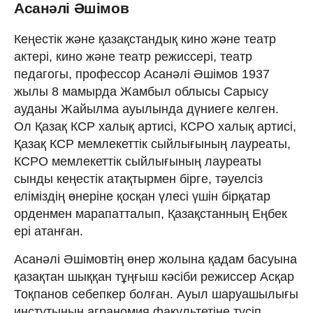
Асанәлі Әшімов
Кеңестік және қазақстандық кино және театр
актері, кино және театр режиссері, театр
педагогы, профессор Асанәлі Әшімов 1937
жылы 8 мамырда Жамбыл облысы Сарысу
ауданы Жайылма ауылында дүниеге келген.
Ол Қазақ КСР халық артисі, КСРО халық артисі,
Қазақ КСР мемлекеттік сыйлығының лауреаты,
КСРО мемлекеттік сыйлығының лауреаты
сынды кеңестік атақтырмен бірге, тәуелсіз
еліміздің өнеріне қосқан үлесі үшін бірқатар
орденмен марапатталып, Қазақстанның Еңбек
ері атанған.
Асанәлі Әшімовтің өнер жолына қадам басуына
қазақтан шыққан тұңғыш кәсіби режиссер Асқар
Тоқпанов себепкер болған. Ауыл шаруашылығы
инстутының аграномия факультетіне түсіп