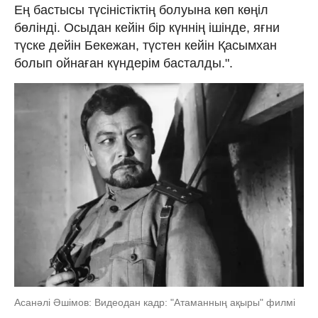
Ең бас­тысы түсіністіктің болуына көп көңіл
бөлінді. Осыдан кейін бір күннің ішінде, яғни
түске дейін Бекежан, түстен кейін Қасымхан
болып ойнаған күндерім басталды.".
Асанәлі Әшімов: Видеодан кадр: "Атаманның ақыры" филмі