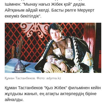
Ішімнен: "Мынау нағыз Жібек қой" дедім.
Айтқаным айдай келді. Басты рөлге Меруерт
екеуміз бекітілдік".
Құман Тастанбеков. Фото: adyrna.kz
Құман Тастанбеков "Қыз Жібек" фильмінен кейін
жұлдызы жанып, ең атақты актерлердің біріне
айналды.