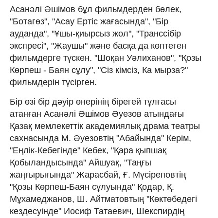
Асанәлі Әшімов бұл фильмдерден бөлек,
"Ботагөз", "Асау Ертіс жағасында", "Бір
ауданда", "Ұшы-қиырсыз жол", "Транссібір
экспресі", "Жаушы" және басқа да көптеген
фильмдерге түскен. "Шоқан Уәлиханов", "Қозы
Көрпеш - Баян сұлу", "Сіз кімсіз, Ка мырза?"
фильмдерін түсірген.
Бір өзі бір дәуір өнерінің бірегей тұлғасы
атанған Асанәлі Әшімов Әуезов атындағы
Қазақ мемлекеттік академиялық драма театры
сахнасында М. Әуезовтің "Абайында" Керім,
"Еңлік-Кебегінде" Кебек, "Қара қыпшақ
Қобыландысында" Айшуақ, "Таңғы
жаңғырығында" Жарасбай, Ғ. Мүсіреповтің
"Қозы Көрпеш-Баян сұлуында" Қодар, Қ.
Мұхамеджанов, Ш. Айтматовтың "Көктөбедегі
кездесуінде" Иосиф Татаевич, Шекспирдің