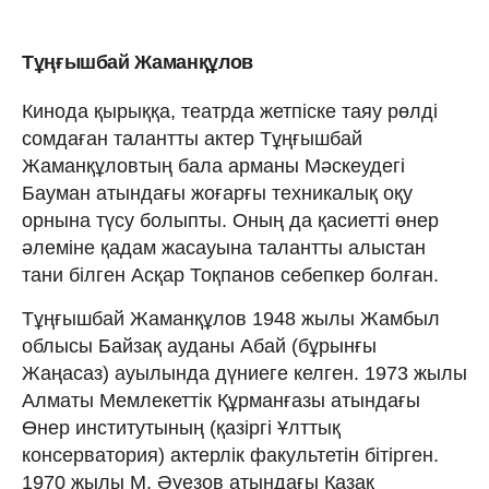
Тұңғышбай Жаманқұлов
Кинода қырыққа, театрда жетпіске таяу рөлді
сомдаған талантты актер Тұңғышбай
Жаманқұловтың бала арманы Мәскеудегі
Бауман атындағы жоғарғы техникалық оқу
орнына түсу болыпты. Оның да қасиетті өнер
әлеміне қадам жасауына талантты алыстан
тани білген Асқар Тоқпанов себепкер болған.
Тұңғышбай Жаманқұлов 1948 жылы Жамбыл
облысы Байзақ ауданы Абай (бұрынғы
Жаңасаз) ауылында дүниеге келген. 1973 жылы
Алматы Мемлекеттік Құрманғазы атындағы
Өнер институтының (қазіргі Ұлттық
консерватория) актерлік факультетін бітірген.
1970 жылы М. Әуезов атындағы Қазақ