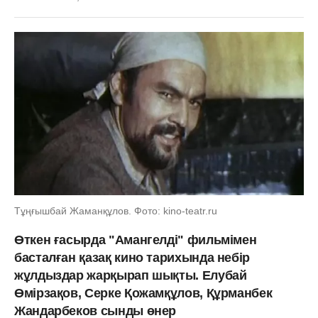
Тұңғышбай Жаманқұлов. Фото: kino-teatr.ru
Өткен ғасырда "Амангелді" фильмімен
басталған қазақ кино тарихында небір
жұлдыздар жарқырап шықты. Елубай
Өмірзақов, Серке Қожамқұлов, Құрманбек
Жандарбеков сынды өнер