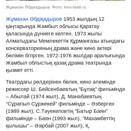
Жұмахан Әбдіхадыров. Фото: kino-teatr.ru
Жұмахан Әбдіқадыров
1953 жылдың 12
қаңтарында Жамбыл облысы Қаратау
қаласында дүниеге келген. 1973 жылы
Алматыдағы Мемлекеттік Құрманғазы атындағы
консерваторияның драма және кино актері
бөлімін бітірген. 1972-1976 жылдар аралығында
Жамбыл облыстық қазақ драма театрында
қызмет етті.
Театрдағы рөлдерінен бөлек, кино әлемінде
режиссер Ш. Бейсенбаевтың "Бұлақ" фильмінде
– Абылай (1974 жыл), Д. Манабаевтың
"Сұрапыл Сұржекей" фильмінде – Әзберген
(1989 жыл), С.Тәуекеловтің "Батыр Баян"
фильмінде – Баян (1993 жыл), "Махамбеттің
қылышы" – Әзірбай (2007 жыл), Қ.