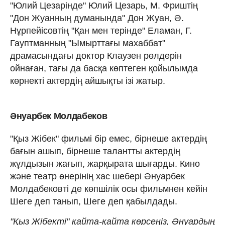
"Юлий Цезарінде" Юлий Цезарь, М. Фриштің
"Дон Жуанның думанында" Дон Жуан, Ә.
Нұрпейісовтің "Қан мен терінде" Еламан, Г.
Гауптманның "Ымырттағы махаббат"
драмасындағы доктор Клаузен рөлдерін
ойнаған, тағы да басқа көптеген қойылымда
көрнекті актердің айшықты ізі жатыр.
Әнуарбек Молдабеков
"Қыз Жібек" фильмі бір емес, бірнеше актердің
бағын ашып, бірнеше талантты актердің
жұлдызын жағып, жарқырата шығарды. Кино
және театр өнерінің хас шебері Әнуарбек
Молдабековті де көпшілік осы фильмнен кейін
Шеге деп танып, Шеге деп қабылдады.
"Қыз Жібекті" қайта-қайта көрсеңіз, Әнуардың