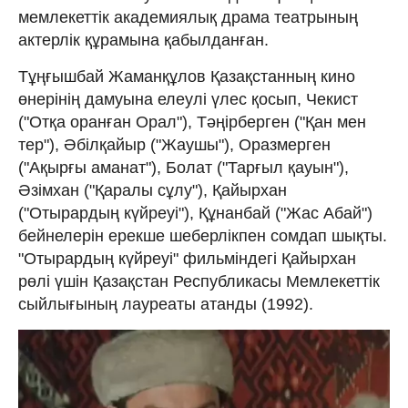
мемлекеттік академиялық драма театрының
актерлік құрамына қабылданған.
Тұңғышбай Жаманқұлов Қазақстанның кино
өнерінің дамуына елеулі үлес қосып, Чекист
("Отқа оранған Орал"), Тәңірберген ("Қан мен
тер"), Әбілқайыр ("Жаушы"), Оразмерген
("Ақырғы аманат"), Болат ("Тарғыл қауын"),
Әзімхан ("Қаралы сұлу"), Қайырхан
("Отырардың күйреуі"), Құнанбай ("Жас Абай")
бейнелерін ерекше шеберлікпен сомдап шықты.
"Отырардың күйреуі" фильміндегі Қайырхан
рөлі үшін Қазақстан Республикасы Мемлекеттік
сыйлығының лауреаты атанды (1992).