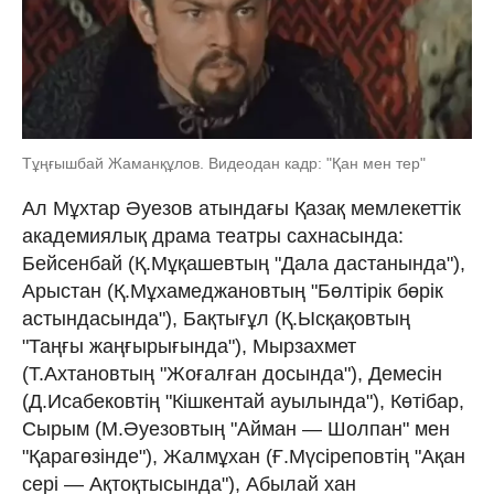
Тұңғышбай Жаманқұлов. Видеодан кадр: "Қан мен тер"
Ал Мұхтар Әуезов атындағы Қазақ мемлекеттік
академиялық драма театры сахнасында:
Бейсенбай (Қ.Мұқашевтың "Дала дастанында"),
Арыстан (Қ.Мұхамеджановтың "Бөлтірік бөрік
астындасында"), Бақтығұл (Қ.Ысқақовтың
"Таңғы жаңғырығында"), Мырзахмет
(Т.Ахтановтың "Жоғалған досында"), Демесін
(Д.Исабековтің "Кішкентай ауылында"), Көтібар,
Сырым (М.Әуезовтың "Айман — Шолпан" мен
"Қарагөзінде"), Жалмұхан (Ғ.Мүсіреповтің "Ақан
сері — Ақтоқтысында"), Абылай хан