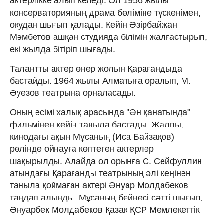
актерлікке алып келеді. Ол 1956 жылы
консерваторияның драма бөліміне түскенімен,
оқудан шығып қалады. Кейін Әзірбайжан
Мәмбетов ашқан студияда білімін жалғастырып,
екі жылда бітіріп шығады.
Талантты актер өнер жолын Қарағандыда
бастайды. 1964 жылы Алматыға оралып, М.
Әуезов театрына орналасады.
Оның есімі халық арасында "Ән қанатында"
фильмінен кейін таныла бастады. Жалпы,
кинодағы ақын Мұсаның (Иса Байзақов)
рөлінде ойнауға көптеген актерлер
шақырылды. Алайда ол орынға С. Сейфуллин
атындағы Қарағанды театрының әлі кеңінен
таныла қоймаған актері Әнуар Молдабеков
таңдап алынды. Мұсаның бейнесі сәтті шығып,
Әнуарбек Молдабеков Қазақ ҚСР Мемлекеттік