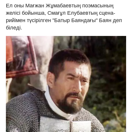
Ел оны Мағжан Жұмабаевтың поэмасының
желісі бойын­­ша, Смағұл Елубаевтың сцена­
рийімен түсірілген "Батыр Баяндағы" Баян деп
біледі.