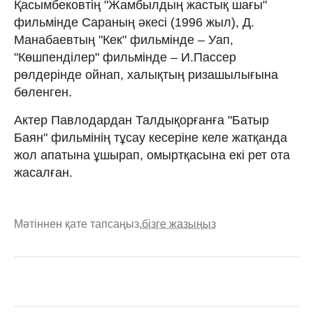
Қасымбековтің "Жамбылдың жастық шағы"
фильмінде Сараның әкесі (1996 жыл), Д.
Манабаевтың "Кек" фильмінде – Уап,
"Көшпенділер" фильмінде – И.Пассер
рөлдерінде ойнап, халықтың ризашылығына
бөленген.
Актер Павлодардан Талдықорғанға "Батыр
Баян" фильмінің тұсау кесеріне келе жатқанда
жол апатына ұшырап, омыртқасына екі рет ота
жасалған.
Мәтіннен қате тапсаңыз,
бізге жазыңыз