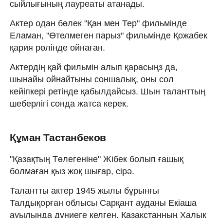
сыйлығының лауреаты атанады.
Актер одан бөлек "Қан мен Тер" фильмінде
Еламан, "Өтелмеген парыз" фильмінде Қожабек
қария рөлінде ойнаған.
Актердің қай фильмін алып қарасыңз да,
шынайы ойнайтыны соншалық, оны сол
кейіпкері ретінде қабылдайсыз. Шын таланттың
шеберлігі сонда жатса керек.
Құман Тастанбеков
"Қазақтың Төлегеніне" Жібек болып ғашық
болмаған қыз жоқ шығар, сірә.
Талантты актер 1945 жылы бұрынғы
Талдықорған облысы Сарқант ауданы Екіаша
ауылында дүниеге келген. Қазақстанның Халық