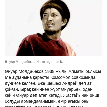
Әнуар Молдабеков. Фото: egemen.kz
Әнуар Молдабеков 1938 жылы Алматы облысы
Іле ауданына қарасты Комсомол совхозында
дүниеге келген. Әке-шешесі Андрей деп ат
қойған. Бірақ кейіннен жұрт Әнуарбек, одан
кейін Әнуар деп атап кетеді. Жастайынан әнші
болуды армандағанымен, өмір ағысы оны