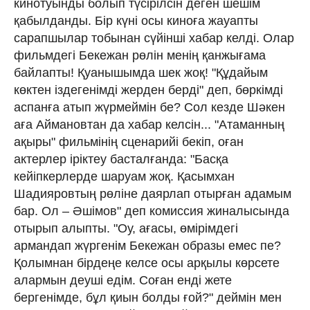
кинотуынды болып түсірілсін деген шешім
қабылданды. Бір күні осы киноға жауапты
сарапшылар тобынан сүйінші хабар келді. Олар
фильмдегі Бекежан рөлін менің қанжығама
байлапты! Қуанышымда шек жоқ! "Құдайым
көктен іздегенімді жерден берді" деп, бөркімді
аспанға атып жүрмеймін бе? Сол кезде Шәкен
аға Аймановтан да хабар келсін... "Атаманның
ақыры" фильмінің сценарийі бекіп, оған
актерлер іріктеу басталғанда: "Басқа
кейіпкерлерде шаруам жоқ. Қасымхан
Шадияровтың рөліне даярлап отырған адамым
бар. Ол – Әшімов" деп комиссия жиналысында
отырып алыпты. "Оу, ағасы, өмірімдегі
армандап жүргенім Бекежан образы емес пе?
Қолымнан бірдеңе келсе осы арқылы көрсете
алармын деуші едім. Соған енді жете
бергенімде, бұл қиын болды ғой?" деймін мен