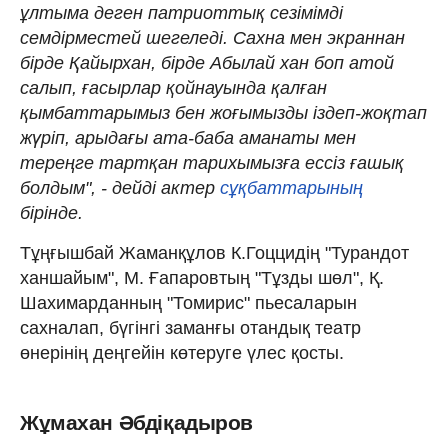
ұлтыма деген патриоттық сезімімді
семдірместей шегеледі. Сахна мен экраннан
бірде Қайырхан, бірде Абылай хан боп атой
салып, ғасырлар қойнауында қалған
қымбаттарымыз бен жоғымызды іздеп-жоқтап
жүріп, арыдағы ата-баба аманаты мен
тереңге тартқан тарихымызға ессіз ғашық
болдым", - дейді актер
сұқбаттарының
бірінде.
Тұңғышбай Жаманқұлов К.Гоццидің "Турандот
ханшайым", М. Ғапаровтың "Тұзды шөл", Қ.
Шахимарданның "Томирис" пьесаларын
сахналап, бүгінгі заманғы отандық театр
өнерінің деңгейін көтеруге үлес қосты.
Жұмахан Әбдіқадыров