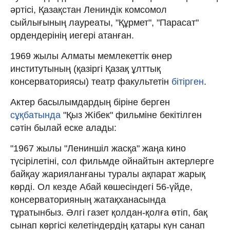
әртісі, Қазақстан Лениндік комсомол
сыйлығының лауреаты, "Құрмет", "Парасат"
ордендерінің иегері атанған.
1969 жылы Алматы мемлекеттік өнер
институтының (қазіргі Қазақ ұлттық
консерваториясы) театр факультетін
бітірген
.
Актер басылымдардың біріне берген
сұқбатында
"Қыз Жібек" фильміне бекітілген
сәтін былай еске алады:
"1967 жылы "Лениншіл жасқа" жаңа кино
түсірілетіні, сол фильмде ойнайтын актерлерге
байқау жарияланғаны туралы ақпарат жарық
көрді. Ол кезде Абай көшесіндегі 56-үйде,
консерваторияның жатақханасында
тұратынбыз. Әлгі газет қолдан-қолға өтіп, бақ
сынап көргісі келетіндердің қатары күн санап