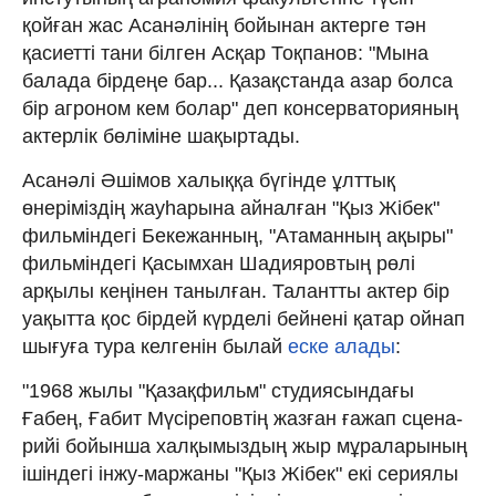
қойған жас Асанәлінің бойынан актерге тән
қасиетті тани білген Асқар Тоқпанов: "Мына
балада бірдеңе бар... Қазақстанда азар болса
бір агроном кем болар" деп консерваторияның
актерлік бөліміне шақыртады.
Асанәлі Әшімов халыққа бүгінде ұлттық
өнеріміздің жауһарына айналған "Қыз Жібек"
фильміндегі Бекежанның, "Атаманның ақыры"
фильміндегі Қасымхан Ша­дия­ровтың рөлі
арқылы кеңінен танылған. Талантты актер бір
уақытта қос бірдей күрделі бейнені қатар ойнап
шығуға тура келгенін былай
еске алады
:
"1968 жылы "Қазақфильм" студия­сындағы
Ғабең, Ғабит Мүсіреповтің жазған ғажап сцена­
рийі бойынша халқымыздың жыр мұраларының
ішіндегі інжу-мар­жаны "Қыз Жібек" екі сериялы