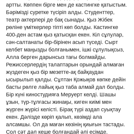
артты. Көппен бірге мен де кастингке қатыстым.
Бәрімізді суретке түсіріп алды. Студенттер,
театр актерлері де бақ сынады. Қыз Жібек
рөліне үміткерлер тіпті көп болды. Кастингке
400-ден астам қыз қатысқан екен. Кіл сұлулар,
сән-салтанаты бір-бірінен асып түседі. Сырт
келбет маңызды болғанымен, ішкі сұлулықсыз,
Алла берген дарынсыз тағы болмайды.
Режиссерлердің талаптарын орындай алмаған
жүздеген қыз бір мезетте-ақ байқаудан
ысырылып қалды. Сұлтан Қожықов көпке дейін
басты рөлге лайық қыз таба алмай дал болды.
Бір күні киностудияға Меруерт келді. Шашы
ұзын, түр-тұлғасы жинақы, киген киімі мен
жүрген жүрісі келісті. Бірақ түрі аздап суықтау
екен. Дәлізде көріп қалып, көзімді ала
алсамшы. Ол да маған көзінің қиығын тастады.
Сол сәт дәл кеше болғандай әлі есімде.