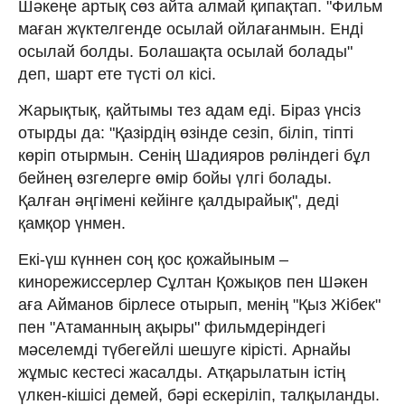
Шәкеңе артық сөз айта алмай қипақтап. "Фильм
маған жүктелгенде осылай ойлағанмын. Енді
осылай болды. Болашақта осылай болады"
деп, шарт ете түсті ол кісі.
Жарықтық, қайтымы тез адам еді. Біраз үнсіз
отырды да: "Қазірдің өзінде сезіп, біліп, тіпті
көріп отырмын. Сенің Шадияров рөліндегі бұл
бейнең өзгелерге өмір бойы үлгі болады.
Қалған әңгімені кейінге қалдырайық", деді
қамқор үнмен.
Екі-үш күннен соң қос қожайыным –
кинорежиссерлер Сұлтан Қожықов пен Шәкен
аға Айманов бірлесе отырып, менің "Қыз Жібек"
пен "Атаманның ақыры" фильмдеріндегі
мәселемді түбегейлі шешуге кірісті. Ар­найы
жұмыс кестесі жасалды. Атқа­рылатын істің
үлкен-кішісі демей, бәрі ескеріліп, талқыланды.