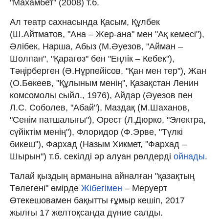
"Махамбет" (2008) т.б.
Ал театр сахнасында Қасым, Құлбек
(Ш.Айтматов, "Ана – Жер-ана" мен "Ақ кемесі"),
Әлібек, Нарша, Абыз (М.Әуезов, "Айман –
Шолпан", "Қарагөз" бен "Еңлік – Кебек"),
Тәңірберген (Ә.Нұрпейісов, "Қан мен тер"), Жан
(О.Бөкеев, "Құлыным менің", Қазақстан Ленин
комсомолы сыйл., 1976), Айдар (Әуезов пен
Л.С. Соболев, "Абай"), Маздақ (М.Шаханов,
"Сенім патшалығы"), Орест (Л.Дюрко, "Электра,
сүйіктім менің"), Флоридор (Ф.Эрве, "Түлкі
бикеш"), Фархад (Назым Хикмет, "Фархад –
Шырын") т.б. секілді әр алуан рөлдерді
ойнады
.
Талай қыздың арманына айналған "қазақтың
Төлегені" өмірде
Жібегімен
– Меруерт
Өтекешовамен бақытты ғұмыр кешіп, 2017
жылғы 17 желтоқсанда дүние салды.