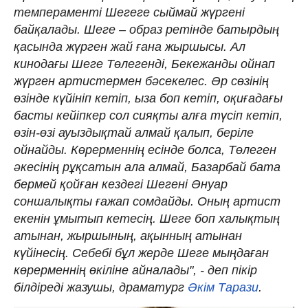
темпераменті Шегеге сыймай жүргені
байқалады. Шеге – образ ретінде батырдың
қасында жүрген жай ғана жыршысы. Ал
кинодағы Шеге Төлегенді, Бекежанды ойнап
жүрген артис­термен бәсекелес. Әр сөзінің
өзінде күйініп кетіп, ыза боп кетіп, оқиғадағы
басты кейіпкер сол сияқты алға түсіп кетіп,
өзін-өзі ауыздықтай алмай қалып, беріле
ойнайды. Көрерменнің есінде болса, Төлеген
әкесінің рұқсатын ала алмай, Базарба­й бата
бермей қойған кездегі Шегені Әнуар
соншалықты ғажап сомдайды. Оның артист
екенін ұмытып кетесің. Шеге боп халықтың
атынан, жыршының, ақынның атынан
күйінесің. Себебі бұл жерде Шеге мыңдаған
көрерменнің өкіліне айналады", - деп пікір
білдіреді жазушы, драматург
Әкім Тарази
.