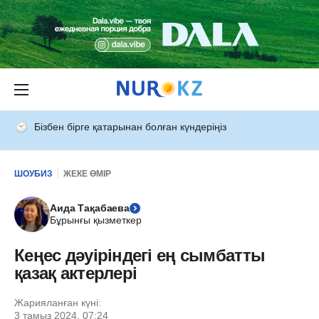
Бізбен бірге қатарынан болған күндеріңіз
ШОУБИЗ
ЖЕКЕ ӨМІР
Аида Тақабаева
Бұрынғы қызметкер
Кеңес дәуіріндегі ең сымбатты
қазақ актерлері
Жарияланған күні:
3 тамыз 2024, 07:24