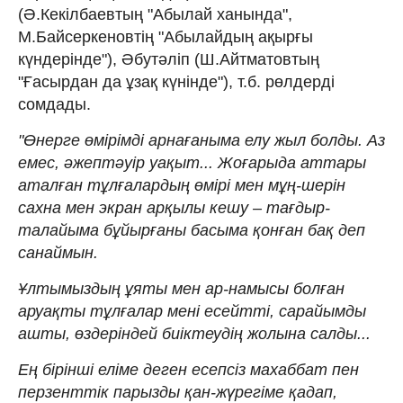
(Ә.Кекілбаевтың "Абылай ханында",
М.Байсеркеновтің "Абылайдың ақырғы
күндерінде"), Әбутәліп (Ш.Айтматовтың
"Ғасырдан да ұзақ күнінде"), т.б. рөлдерді
сомдады.
"Өнерге өмірімді арнағаныма елу жыл болды. Аз
емес, әжеп­тәуір уақыт... Жоғарыда аттары
атал­ған тұлғалардың өмірі мен мұң-ше­рін
сахна мен экран арқылы кешу – тағдыр-
талайыма бұйырғаны басыма қонған бақ деп
санаймын.
Ұлтымыздың ұяты мен ар-намысы болған
аруақты тұлғалар мені есейтті, сарайымды
ашты, өздеріндей биіктеудің жолына салды...
Ең бірінші еліме деген есепсіз ма­хаббат пен
перзенттік парызды қан-жүрегіме қадап,