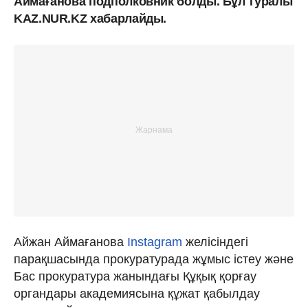
Аймағанова подполковник болды. Бұл туралы
KAZ.NUR.KZ хабарлайды.
Айжан Аймағанова
Instagram
желісіндегі
парақшасында прокуратурада жұмыс істеу және
Бас прокуратура жанындағы Құқық қорғау
органдары академиясына құжат қабылдау