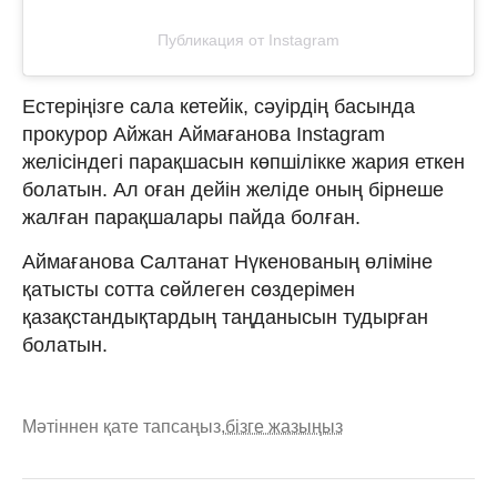
Публикация от Instagram
Естеріңізге сала кетейік, сәуірдің басында
прокурор Айжан Аймағанова Instagram
желісіндегі парақшасын көпшілікке жария еткен
болатын. Ал оған дейін желіде оның бірнеше
жалған парақшалары пайда болған.
Аймағанова Салтанат Нүкенованың өліміне
қатысты сотта сөйлеген сөздерімен
қазақстандықтардың таңданысын тудырған
болатын.
Мәтіннен қате тапсаңыз,
бізге жазыңыз