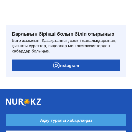
Барлығын бірінші болып біліп отырыңыз
Бізге жазылып, Қазақстанның өзекті жаңалықтарынан,
қызықты суреттер, видеолар мен эксклюзивтерден
хабардар болыңыз.
Instagram
Ақау туралы хабарлаңыз