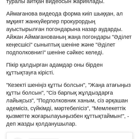
туралы айтқан видеосын жариялады.
Аймағанова видеода форма киіп шыққан, ал
мұқият жанкүйерлер прокурордың
ауыстырылған погондарына назар аударды.
Айжан Аймағанованың жаңа погондары "Әділет
кеңесшісі" сыныптық шеніне және "Әділет
подполковнигі" шеніне сәйкес келеді.
Пікір қалдырған адамдар оны бірден
құттықтауға кірісті.
"Кезекті шеніңіз құтты болсын", "Жаңа атағыңыз
құтты болсын", "Сіз барлық жұлдыздарға
лайықсыз", "Подполковник ханым, сіз әрқашан
әдемісіз, сүйкімді, мәртебелісіз", "Мемлекеттік
қызметте жоғарылауыңызбен құттықтаймын!", -
деп жазды қолданушылар.