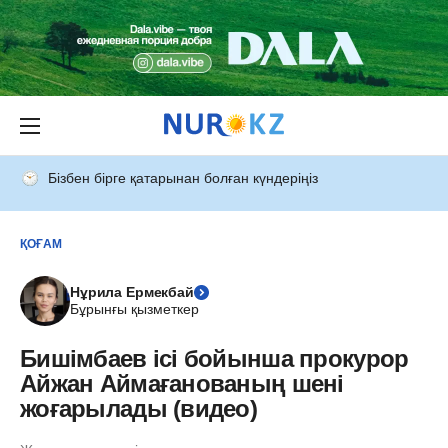
Бізбен бірге қатарынан болған күндеріңіз
ҚОҒАМ
Нұрила Ермекбай
Бұрынғы қызметкер
Бишімбаев ісі бойынша прокурор
Айжан Аймағанованың шені
жоғарылады (видео)