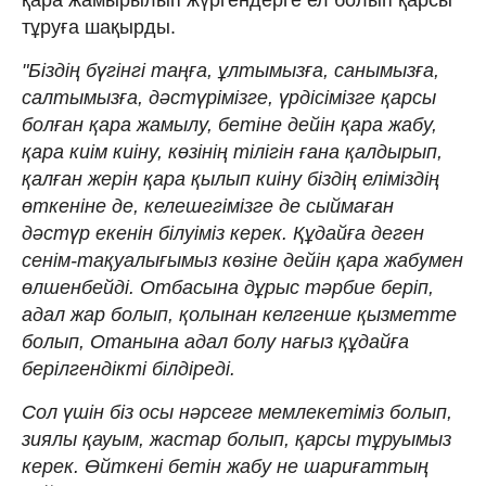
тұруға шақырды.
"Біздің бүгінгі таңға, ұлтымызға, санымызға,
салтымызға, дәстүрімізге, үрдісімізге қарсы
болған қара жамылу, бетіне дейін қара жабу,
қара киім киіну, көзінің тілігін ғана қалдырып,
қалған жерін қара қылып киіну біздің еліміздің
өткеніне де, келешегімізге де сыймаған
дәстүр екенін білуіміз керек. Құдайға деген
сенім-тақуалығымыз көзіне дейін қара жабумен
өлшенбейді. Отбасына дұрыс тәрбие беріп,
адал жар болып, қолынан келгенше қызметте
болып, Отанына адал болу нағыз құдайға
берілгендікті білдіреді.
Сол үшін біз осы нәрсеге мемлекетіміз болып,
зиялы қауым, жастар болып, қарсы тұруымыз
керек. Өйткені бетін жабу не шариғаттың