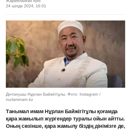
Жарияланған күні:
24 шілде 2024, 16:01
Дінтанушы Нұрлан Байжігітұлы. Фото: Instagram /
nurlanimam.kz
Танымал имам Нұрлан Байжігітұлы қоғамда
қара жамылып жүргендер туралы ойын айтты.
Оның сөзінше, қара жамылу біздің дінімізге де,