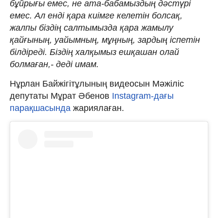
бұйрығы емес, не ата-бабамыздың дәстүрі
емес. Ал енді қара киімге келетін болсақ,
жалпы біздің салтымызда қара жамылу
қайғының, уайымның, мұңның, зардың іспетін
білдіреді. Біздің халқымыз ешқашан олай
болмаған,- деді имам.
Нұрлан Байжігітұлының видеосын Мәжіліс
депутаты Мұрат Әбенов
Instagram-дағы
парақшасында
жариялаған.