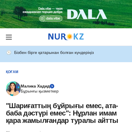
Бізбен бірге қатарынан болған күндеріңіз
ҚОҒАМ
Малика Хадид
Бұрынғы қызметкер
"Шариғаттың бұйрығы емес, ата-
баба дәстүрі емес": Нұрлан имам
қара жамылғандар туралы айтты