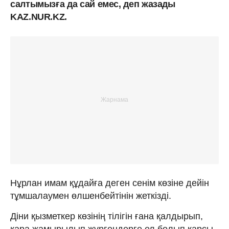
салтымызға да сай емес, деп жазады
KAZ.NUR.KZ.
Нұрлан имам құдайға деген сенім көзіне дейін
тұмшалаумен өлшенбейтінін жеткізді.
Діни қызметкер көзінің тілігін ғана қалдырып,
қара жамырылып жүргендерге ел болып қарсы