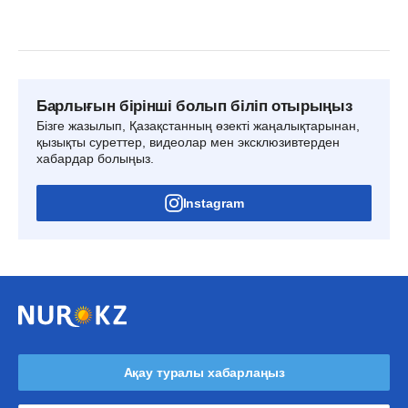
Барлығын бірінші болып біліп отырыңыз
Бізге жазылып, Қазақстанның өзекті жаңалықтарынан,
қызықты суреттер, видеолар мен эксклюзивтерден
хабардар болыңыз.
Instagram
Ақау туралы хабарлаңыз