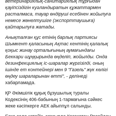
ветеринариялық-санитариялық тұрғыдан
қауіпсіздігін куәландыратын құжаттармен
расталмаса, тауар өндіруші есебінен жойылуға
немесе жөнелтушіге (экспорттаушыға)
қайтарылуға жатады.
Анықталған құс етінің барлық партиясы
Шымкент қаласының Ақтас кентінің қалалық
қоқыс жинау орталығының аумағындағы
Беккари шұңқырында өңделіп, жойылды. Онда
дезинфекциялық іс-шаралар жүргізілді, оның
ішінде ет контейнері мен 9 "Газель" жүк көлігі
өңдеу шараларынан өтті",
- делінеді
хабарламада.
ҚР Әкімшілік құқық бұзушылық туралы
Кодексінің 406-бабының 1-тармағына сәйкес
жеке кәсіпкерге АЕК айыппұл салынды.