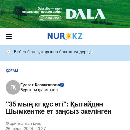
Бізбен бірге қатарынан болған күндеріңіз
ҚОҒАМ
Гүлзат Қазанғапова
ГҚ
Бұрынғы қызметкер
"35 мың кг құс еті": Қытайдан
Шымкентке ет заңсыз әкелінген
Жарияланған күні:
26 шілде 2024, 20:27