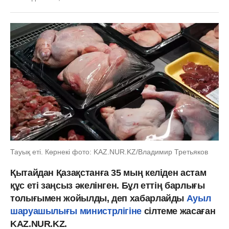
Тауық еті. Көрнекі фото: KAZ.NUR.KZ/Владимир Третьяков
Қытайдан Қазақстанға 35 мың келіден астам
құс еті заңсыз әкелінген. Бұл еттің барлығы
толығымен жойылды, деп хабарлайды
Ауыл
шаруашылығы министрлігіне
сілтеме жасаған
KAZ.NUR.KZ.