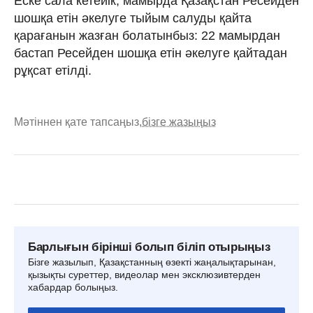
Еске сала кетейік, мамырда Қазақстан Ресейден
шошқа етін әкелуге тыйым салуды қайта
қарағанын жазған болатынбыз: 22 мамырдан
бастап Ресейден шошқа етін әкелуге қайтадан
рұқсат етілді.
Мәтіннен қате тапсаңыз,
бізге жазыңыз
Барлығын бірінші болып біліп отырыңыз
Бізге жазылып, Қазақстанның өзекті жаңалықтарынан,
қызықты суреттер, видеолар мен эксклюзивтерден
хабардар болыңыз.