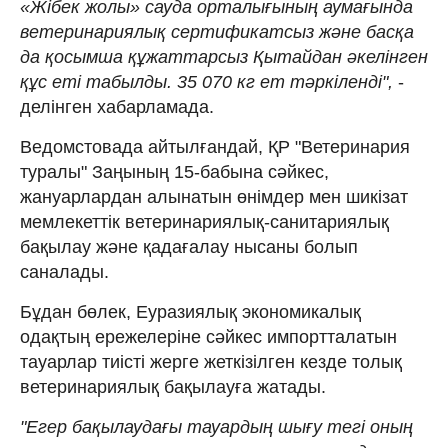
«Жібек жолы» сауда орталығының аумағында
ветеринариялық сертификатсыз және басқа
да қосымша құжаттарсыз Қытайдан әкелінген
құс еті табылды. 35 070 кг ет тәркіленді",
-
делінген хабарламада.
Ведомстовада айтылғандай, ҚР "Ветеринария
туралы" Заңының 15-бабына сәйкес,
жануарлардан алынатын өнімдер мен шикізат
мемлекеттік ветеринариялық-санитариялық
бақылау және қадағалау нысаны болып
саналады.
Бұдан бөлек, Еуразиялық экономикалық
одақтың ережелеріне сәйкес импортталатын
тауарлар тиісті жерге жеткізілген кезде толық
ветеринариялық бақылауға жатады.
"Егер бақылаудағы тауардың шығу тегі оның