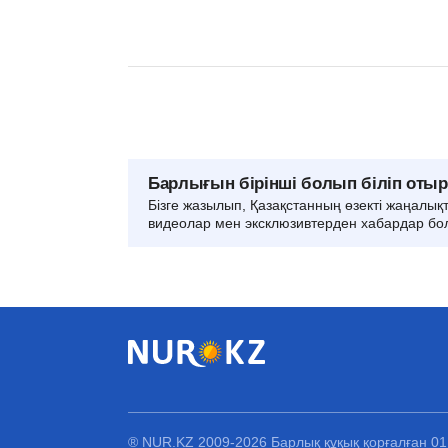
Барлығын бірінші болып біліп оты
Бізге жазылып, Қазақстанның өзекті жаңалық
видеолар мен эксклюзивтерден хабардар бо
® NUR.KZ 2009-2026 Барлық құқық қорғалған 0