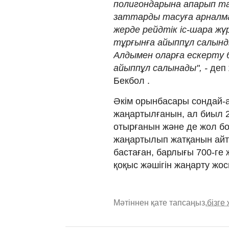
полигондарына апарып та
заттарды тасуға арналмағ
жерде рейдтік іс-шара жү
тұрғынға айыппұл салынд
Алдымен оларға ескерту б
айыппұл салынады", -
деп 
Бекбол .
Әкім орынбасары сондай-а
жаңартылғанын, ал биыл 
отырғанын және де жол бо
жаңартылып жатқанын айт
бастаған, барлығы 700-ге 
қоқыс жәшігін жаңарту жос
Мәтіннен қате тапсаңыз,
бізге