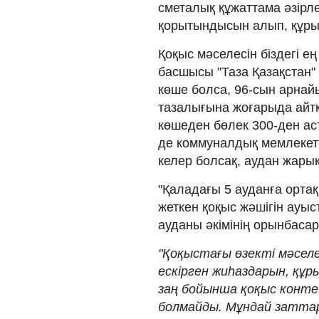
сметалық құжаттама әзірл
қорытындысын алып, құры
Қоқыс мәселесін біздегі ең
басшысы "Таза Қазақстан"
көше болса, 96-сын арнай
тазалығына жоғарыда айт
көшеден бөлек 300-ден а
де коммуналдық мемлекетт
келер болсақ, аудан жары
"Қаладағы 5 ауданға ортақ
жеткен қоқыс жәшігін ауы
ауданы әкімінің орынбаса
"Қоқыстағы өзекті мәсел
ескірген жиһаздарын, құ
заң бойынша қоқыс конте
болмайды. Мұндай затта