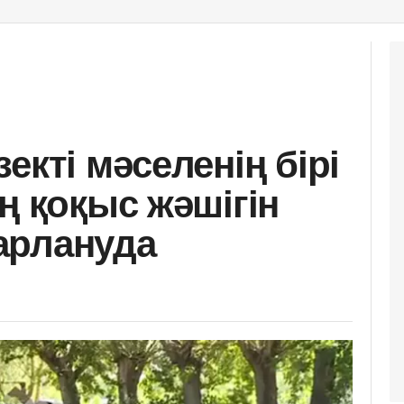
екті мәселенің бірі
ң қоқыс жәшігін
арлануда