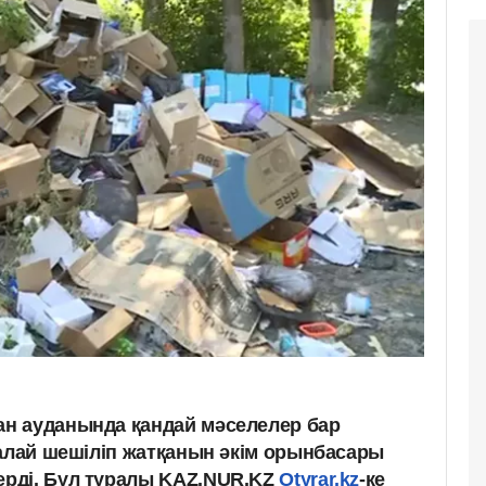
н ауданында қандай мәселелер бар
қалай шешіліп жатқанын әкім орынбасары
ерді. Бұл туралы KAZ.NUR.KZ
Otyrar.kz
-ке