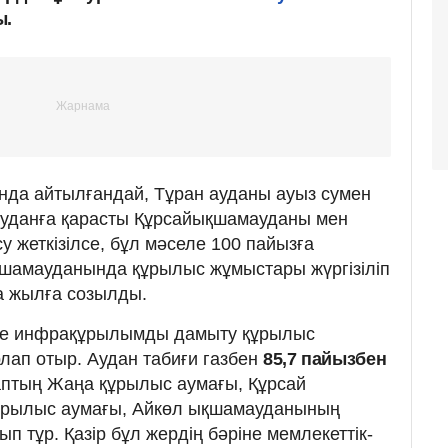
ы.
нда айтылғандай, Тұран ауданы ауыз сумен
уданға қарасты Құрсайықшамауданы мен
су жеткізілсе, бұл мәселе 100 пайызға
қшамауданында құрылыс жұмыстары жүргізіліп
а жылға созылды.
әне инфрақұрылымды дамыту құрылыс
ап отыр. Аудан табиғи газбен
85,7 пайызбен
аптың Жаңа құрылыс аумағы, Құрсай
рылыс аумағы, Айкөл ықшамауданының
 тұр. Қазір бұл жердің бәріне мемлекеттік-