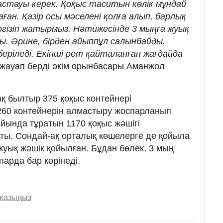
стауы керек. Қоқыс таситын көлік мұндай
ан. Қазір осы мәселені қолға алып, барлық
ргізіп жатырмыз. Нәтижесінде 3 мыңға жуық
ы. Әрине, бірден айыппұл салынбайды.
еріледі. Екінші рет қайталанған жағдайда
жауап берді әкім орынбасары Аманжол
қ былтыр 375 қоқыс контейнері
260 контейнерін алмастыру жоспарланып
йында тұратын 1170 қоқыс жәшігі
ты. Сондай-ақ орталық көшелерге де қойыла
жуық жәшік қойылған. Бұдан бөлек, 3 мың
парда бар көрінеді.
 жазыңыз