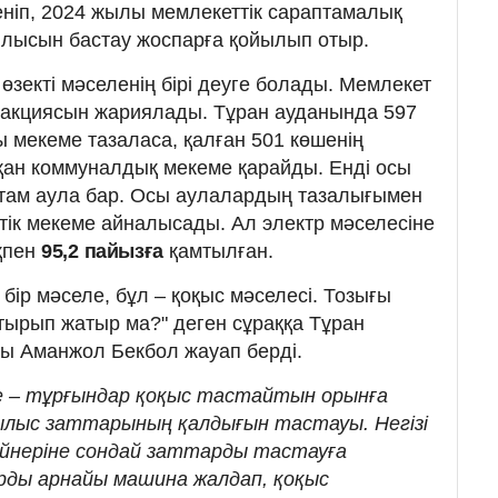
еніп, 2024 жылы мемлекеттік сараптамалық
лысын бастау жоспарға қойылып отыр.
 өзекті мәселенің бірі деуге болады. Мемлекет
 акциясын жариялады. Тұран ауданында 597
ы мекеме тазаласа, қалған 501 көшенің
қан коммуналдық мекеме қарайды. Енді осы
стам аула бар. Осы аулалардың тазалығымен
ік мекеме айналысады. Ал электр мәселесіне
қпен
95,2
пайызға
қамтылған.
 бір мәселе, бұл – қоқыс мәселесі. Тозығы
стырып жатыр ма?" деген сұраққа Тұран
ры Аманжол Бекбол жауап берді.
е – тұрғындар қоқыс тастайтын орынға
рылыс заттарының қалдығын тастауы. Негізі
йнеріне сондай заттарды тастауға
рды арнайы машина жалдап, қоқыс