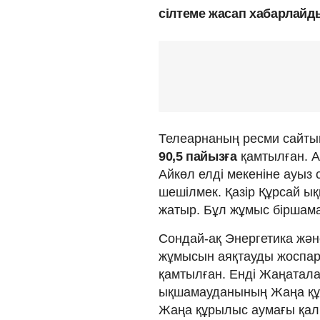
сілтеме жасап хабарлайд
Телеарнаның ресми сайты
90,5 пайызға
қамтылған. А
Айкөл елді мекеніне ауыз 
шешілмек. Қазір Құрсай ы
жатыр. Бұл жұмыс біршам
Сондай-ақ Энергетика ж
жұмысын аяқтауды жоспарл
қамтылған. Енді Жаңатал
ықшамауданының Жаңа құ
Жаңа құрылыс аумағы қалып