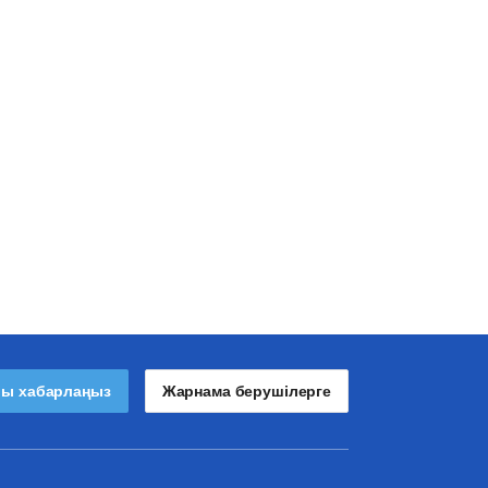
лы хабарлаңыз
Жарнама берушілерге