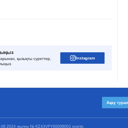
рыңыз
Instagram
тарынан, қызықты суреттер,
лыңыз.
Ақау тура
1.08.2024 жылғы № KZ43VPY00098001 куәлік.