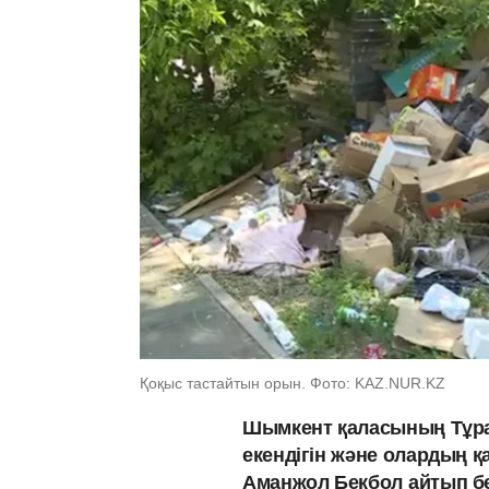
Қоқыс тастайтын орын. Фото: KAZ.NUR.KZ
Шымкент қаласының Тұра
екендігін және олардың 
Аманжол Бекбол
айтып б