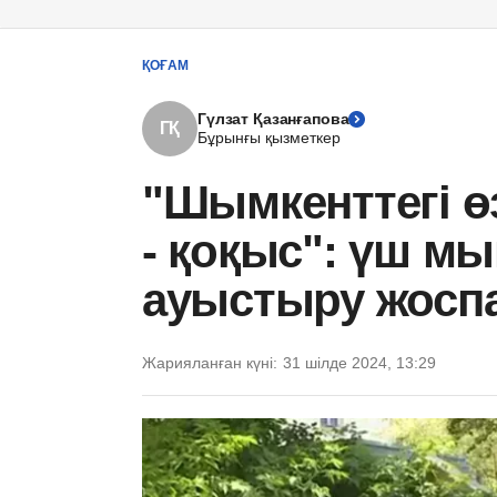
ҚОҒАМ
Гүлзат Қазанғапова
ГҚ
Бұрынғы қызметкер
"Шымкенттегі өз
- қоқыс": үш мы
ауыстыру жосп
Жарияланған күні:
31 шілде 2024, 13:29