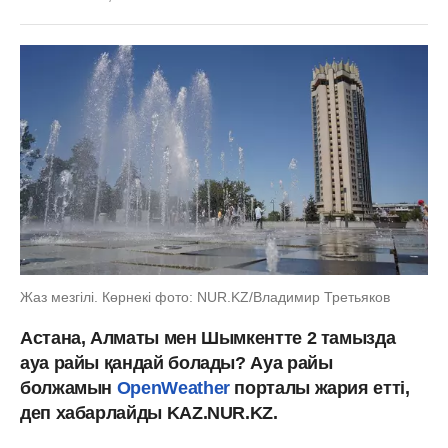
Жаз мезгілі. Көрнекі фото: NUR.KZ/Владимир Третьяков
Астана, Алматы мен Шымкентте 2 тамызда
ауа райы қандай болады? Ауа райы
болжамын
OpenWeather
порталы жария етті,
деп хабарлайды KAZ.NUR.KZ.