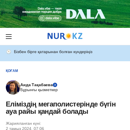
Бізбен бірге қатарынан болған күндеріңіз
ҚОҒАМ
Аида Тақабаева
Бұрынғы қызметкер
Еліміздің мегаполистерінде бүгін
ауа райы қандай болады
Жарияланған күні:
2 тамыз 2024, 07:06