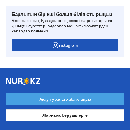
Барлығын бірінші болып біліп отырыңыз
Бізге жазылып, Қазақстанның өзекті жаңалықтарынан,
қызықты суреттер, видеолар мен эксклюзивтерден
хабардар болыңыз.
Instagram
Ақау туралы хабарлаңыз
Жарнама берушілерге