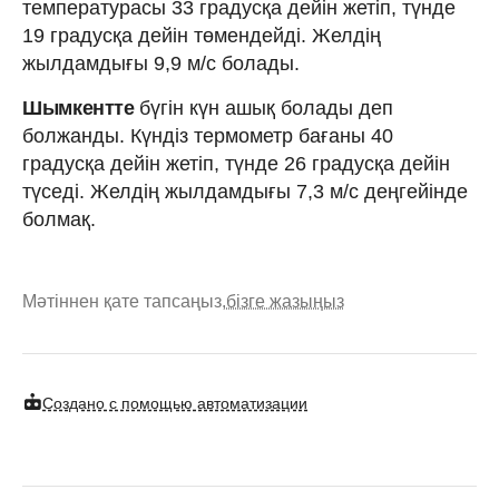
температурасы 33 градусқа дейін жетіп, түнде
19 градусқа дейін төмендейді. Желдің
жылдамдығы 9,9 м/с болады.
Шымкентте
бүгін күн ашық болады деп
болжанды. Күндіз термометр бағаны 40
градусқа дейін жетіп, түнде 26 градусқа дейін
түседі. Желдің жылдамдығы 7,3 м/с деңгейінде
болмақ.
Мәтіннен қате тапсаңыз,
бізге жазыңыз
Создано с помощью автоматизации