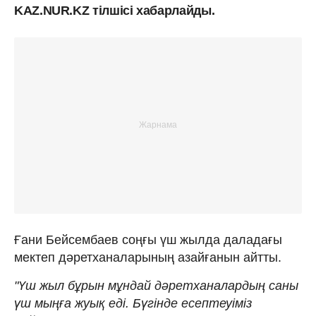
KAZ.NUR.KZ тілшісі хабарлайды.
Ғани Бейсембаев соңғы үш жылда даладағы
мектеп дәретханаларының азайғанын айтты.
"Үш жыл бұрын мұндай дәретханалардың саны
үш мыңға жуық еді. Бүгінде есептеуіміз