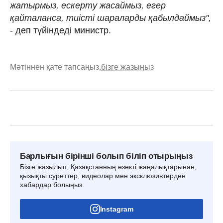
жатырмыз, ескерту жасаймыз, егер
қайталанса, тиісті шараларды қабылдаймыз",
- деп түйіндеді министр.
Мәтіннен қате тапсаңыз,
бізге жазыңыз
Барлығын бірінші болып біліп отырыңыз
Бізге жазылып, Қазақстанның өзекті жаңалықтарынан,
қызықты суреттер, видеолар мен эксклюзивтерден
хабардар болыңыз.
Instagram