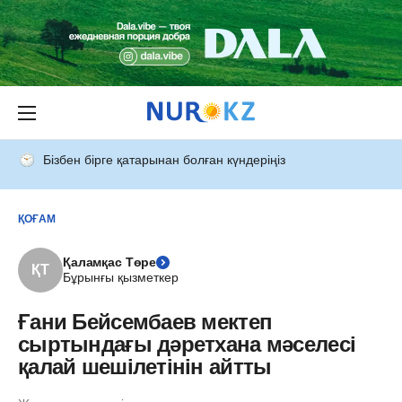
Бізбен бірге қатарынан болған күндеріңіз
ҚОҒАМ
Қаламқас Төре
ҚТ
Бұрынғы қызметкер
Ғани Бейсембаев мектеп
сыртындағы дәретхана мәселесі
қалай шешілетінін айтты