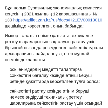
Бұл норма Еуразиялық экономикалық комиссия
кеңесінің 2021 жылдың 12 қарашасындағы №
130
https://adilet.zan.kz/rus/docs/H21EV00013010
шешімінде көрсетілген, оның бабында:
Импортталатын өнімге қатысты техникалық
реттеу шараларының сақталуын растау үшін
бірыңғай нысанда ресімделген сәйкестік туралы
декларацияны пайдалануға, егер мұндай
өнімнің декларанты:
осы өнімдердің міндетті талаптарға
сәйкестігін бағалау кезінде өтініш беруші
ретінде құжаттарда көрсетілген тұлға болса;
сәйкестікті растау кезінде өтінім беруші
немесе өндіруші техникалық реттеу
шараларына сәйкестігін растау үшін осындай