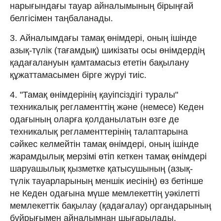
нарығындағы тауар айналымының бірыңғай
белгісімен таңбаланады.
3. Айналымдағы тамақ өнімдері, оның ішінде
азық-түлік (тағамдық) шикізаты осы өнімдердің
қадағалануын қамтамасыз ететін бақылану
құжаттамасымен бірге жүруі тиіс.
4. "Тамақ өнімдерінің қауіпсіздігі туралы"
техникалық регламенттің және (немесе) Кеден
одағының оларға қолданылатын өзге де
техникалық регламенттерінің талаптарына
сәйкес келмейтін тамақ өнімдері, оның ішінде
жарамдылық мерзімі өтіп кеткен тамақ өнімдері
шаруашылық қызметке қатысушының (азық-
түлік тауарларының меншік иесінің) өз бетінше
не Кеден одағына мүше мемлекеттің уәкілетті
мемлекеттік бақылау (қадағалау) органдарының
бұйрығымен айналымнан шығарылады.