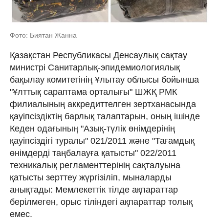
Фото: Биятан Жанна
Қазақстан Республикасы Денсаулық сақтау
министрі Санитарлық-эпидемиологиялық
бақылау комитетінің Ұлытау облысы бойынша
"Ұлттық сараптама орталығы" ШЖҚ РМК
филиалының аккредиттелген зертханасында
қауіпсіздіктің барлық талаптарын, оның ішінде
Кеден одағының "Азық-түлік өнімдерінің
қауіпсіздігі туралы" 021/2011 және "Тағамдық
өнімдерді таңбалауға қатысты" 022/2011
техникалық регламенттерінің сақталуына
қатысты зерттеу жүргізіліп, мыналарды
анықтады: Мемлекеттік тілде ақпараттар
берілмеген, орыс тіліндегі ақпараттар толық
емес.