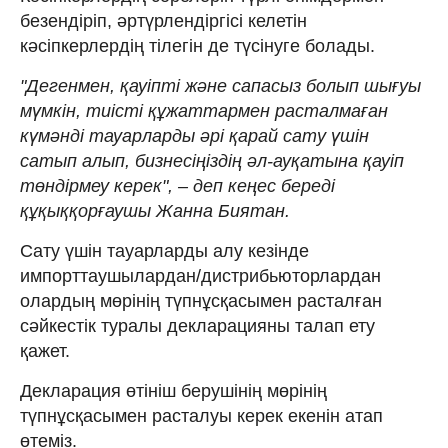
безендіріп, әртүрлендіргісі келетін
кәсіпкерлердің тілегін де түсінуге болады.
"Дегенмен, қауіпті және сапасыз болып шығуы
мүмкін, тиісті құжаттармен расталмаған
күмәнді тауарларды әрі қарай сату үшін
сатып алып, бизнесіңіздің әл-ауқатына қауіп
төндірмеу керек", – деп кеңес береді
құқыққорғаушы Жанна Биятан.
Сату үшін тауарларды алу кезінде
импорттаушылардан/дистрибьюторлардан
олардың мөрінің түпнұсқасымен расталған
сәйкестік туралы декларацияны талап ету
қажет.
Декларация өтініш берушінің мөрінің
түпнұсқасымен расталуы керек екенін атап
өтеміз.