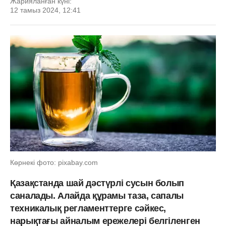
Жарияланған күні:
12 тамыз 2024, 12:41
Көрнекі фото: pixabay.com
Қазақстанда шай дәстүрлі сусын болып
саналады. Алайда құрамы таза, сапалы
техникалық регламенттерге сәйкес,
нарықтағы айналым ережелері белгіленген