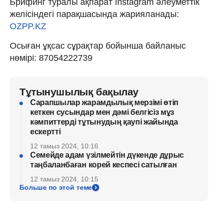
Брифинг туралы ақпарат Instagram әлеуметтік
желісіндегі парақшасында жарияланады:
OZPP.KZ
Осыған ұқсас сұрақтар бойынша байланыс
нөмірі: 87054222739
Тұтынушылық бақылау
Сарапшылар жарамдылық мерзімі өтіп
кеткен сусындар мен дәмі белгісіз мұз
кәмпиттерді тұтынудың қаупі жайында
ескертті
12 тамыз 2024, 10:16
Семейде адам үзілмейтін дүкенде дұрыс
таңбаланбаған корей кеспесі сатылған
12 тамыз 2024, 10:15
Больше по этой теме