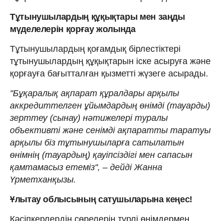
Тұтынушылардың құқықтары мен заңды
мүделелерін қорғау жолында
Тұтынушылардың қоғамдық бірлестіктері
тұтынушылардың құқықтарын іске асыруға және
қорғауға бағытталған қызметті жүзеге асырады.
"Бұқаралық ақпарат құралдары арқылы
аккредиттелген ұйымдардың өнімді (тауарды)
зерттеу (сынау) нәтижелері туралы
объективті және сенімді ақпаратты таратуы
арқылы біз тұтынушыларға сатылатын
өнімнің (тауардың) қауіпсіздігі мен сапасын
қамтамасыз етеміз", – дейді Жанна
Үрметханқызы.
Ұлытау облысының сатушыларына кеңес!
Кәсіпкерлердің сөрелерін түрлі өнімдермен