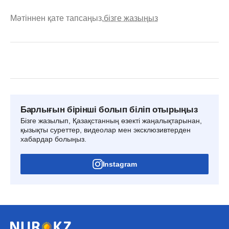
Мәтіннен қате тапсаңыз,
бізге жазыңыз
Барлығын бірінші болып біліп отырыңыз
Бізге жазылып, Қазақстанның өзекті жаңалықтарынан,
қызықты суреттер, видеолар мен эксклюзивтерден
хабардар болыңыз.
Instagram