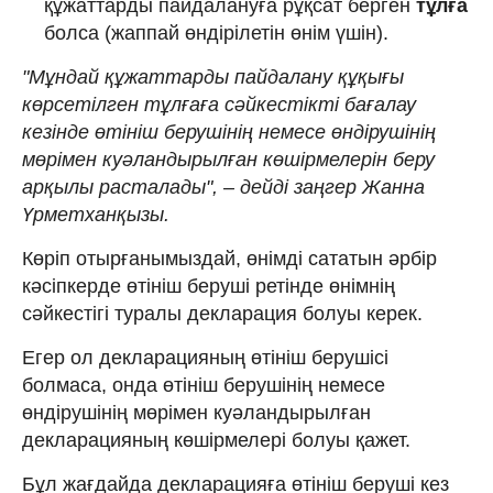
құжаттарды пайдалануға рұқсат берген
тұлға
болса (жаппай өндірілетін өнім үшін).
"Мұндай құжаттарды пайдалану құқығы
көрсетілген тұлғаға сәйкестікті бағалау
кезінде өтініш берушінің немесе өндірушінің
мөрімен куәландырылған көшірмелерін беру
арқылы расталады", – дейді заңгер Жанна
Үрметханқызы.
Көріп отырғанымыздай, өнімді сататын әрбір
кәсіпкерде өтініш беруші ретінде өнімнің
сәйкестігі туралы декларация болуы керек.
Егер ол декларацияның өтініш берушісі
болмаса, онда өтініш берушінің немесе
өндірушінің мөрімен куәландырылған
декларацияның көшірмелері болуы қажет.
Бұл жағдайда декларацияға өтініш беруші кез