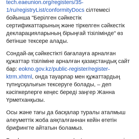
tech.eaeunion.org/registers/35-
1/ru/registryList/conformityDocs
сілтемесі
бойынша "Берілген сәйкестік
сертификаттарының және тіркелген сәйкестік
декларацияларының бірыңғай тізілімінде" өз
бетінше тексере алады.
Сондай-ақ сәйкестікті бағалауға арналған
құжаттар тізіліміне арналған қазақстандық сайт
бар:
eokno.gov.kz/public-register/register-
ktrm.xhtml
, онда тауарлар мен құжаттардың
түпнұсқалығын тексеруге болады, – деп
кәсіпкерлерге кеңес береді заңгер Жанна
Үрметханқызы.
Осы және тағы да басқалар туралы аталмыш
әлеуметтік жоба аяқталғаннан кейін өтетін
брифингте айтатын боламыз.