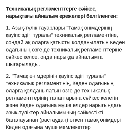
Техникалық регламенттерге сәйкес,
нарықтағы айналым ережелері белгіленген:
1. Азық-түлік тауарлары "Тамақ өнімдерінің
қауіпсіздігі туралы" техникалық регламентіне,
сондай-ақ оларға қатысты қолданылатын Кеден
одағының өзге де техникалық регламенттеріне
сәйкес келсе, онда нарыққа айналымға
шығарылады.
2. "Тамақ өнімдерінің қауіпсіздігі туралы"
техникалық регламентінің, Кеден одағының
оларға
қолданылатын өзге де техникалық
регламенттерінің талаптарына сәйкес келетін
және Кеден одағына мүше елдер нарығындағы
азық-түліктер айналымының сәйкестікті
бағалауынан (растаудан) өткен тамақ өнімдері
Кеден одағына мүше мемлекеттер