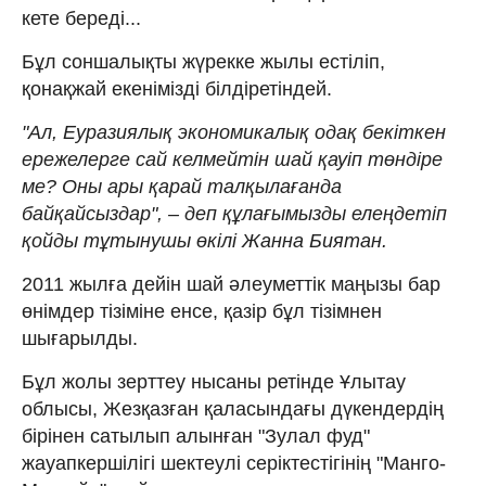
кете береді...
Бұл соншалықты жүрекке жылы естіліп,
қонақжай екенімізді білдіретіндей.
"Ал, Еуразиялық экономикалық одақ бекіткен
ережелерге сай келмейтін шай қауіп төндіре
ме? Оны ары қарай талқылағанда
байқайсыздар", – деп құлағымызды елеңдетіп
қойды тұтынушы өкілі Жанна Биятан.
2011 жылға дейін шай әлеуметтік маңызы бар
өнімдер тізіміне енсе, қазір бұл тізімнен
шығарылды.
Бұл жолы зерттеу нысаны ретінде Ұлытау
облысы, Жезқазған қаласындағы дүкендердің
бірінен сатылып алынған "Зулал фуд"
жауапкершілігі шектеулі серіктестігінің "Манго-