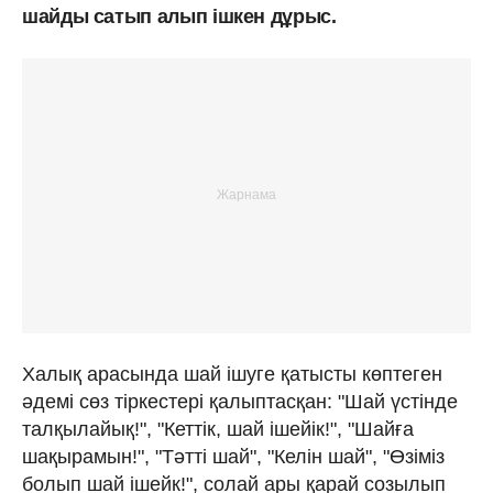
шайды сатып алып ішкен дұрыс.
Халық арасында шай ішуге қатысты көптеген
әдемі сөз тіркестері қалыптасқан: "Шай үстінде
талқылайық!", "Кеттік, шай ішейік!", "Шайға
шақырамын!", "Тәтті шай", "Келін шай", "Өзіміз
болып шай ішейк!", солай ары қарай созылып