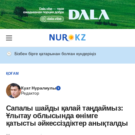
Бізбен бірге қатарынан болған күндеріңіз
ҚОҒАМ
Куат Нуралиулы
Редактор
Сапалы шайды қалай таңдаймыз:
Ұлытау облысында өнімге
қатысты әйкессіздіктер анықталды