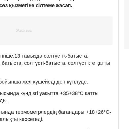
өз қызметіне сілтеме жасап.
інше,13 тамызда солтүстік-батыста,
 батыста, солтүсті-батыста, солтүстікте қатты
бойынша жел күшейеді деп күтілуде.
ығысында күндізгі уақытта +35+38°С қатты
ды.
ғында термометрлердің бағандары +18+26°С-
ралықты көрсетеді.