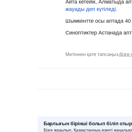
Айта кетейік, Алматыда а
жауады деп күтіледі.
Шымкентте осы аптада 40
Синоптиктер Астанада ап
Мәтіннен қате тапсаңыз,
бізге
Барлығын бірінші болып біліп оты
Бізге жазылып, Қазақстанның өзекті жаңалық