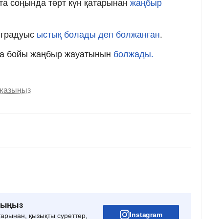
пта соңында төрт күн қатарынан
жаңбыр
 градуыс
ыстық болады деп болжанған
.
та бойы жаңбыр жауатынын
болжады.
 жазыңыз
рыңыз
Instagram
тарынан, қызықты суреттер,