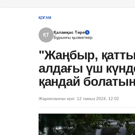
ҚОҒАМ
Қаламқас Төре
ҚТ
Бұрынғы қызметкер
"Жаңбыр, қатты
алдағы үш күнд
қандай болаты
Жарияланған күні:
12 тамыз 2024, 12:02