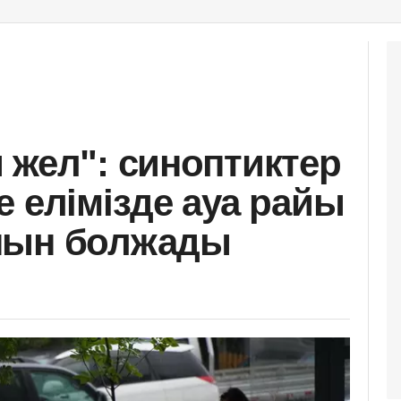
 жел": синоптиктер
е елімізде ауа райы
нын болжады