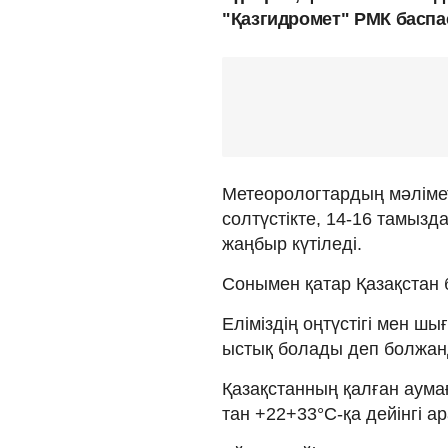
"Қазгидромет" РМК баспас
Метеорологтардың мәлімет
солтүстікте, 14-16 тамызда
жаңбыр күтіледі.
Сонымен қатар Қазақстан 
Еліміздің оңтүстігі мен ш
ыстық болады деп болжан
Қазақстанның қалған аума
тан +22+33°С-қа дейінгі а