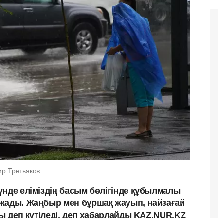
ир Третьяков
үнде еліміздің басым бөлігінде құбылмалы
жады. Жаңбыр мен бұршақ жауып, найзағай
ды деп күтіледі, деп хабарлайды KAZ.NUR.KZ