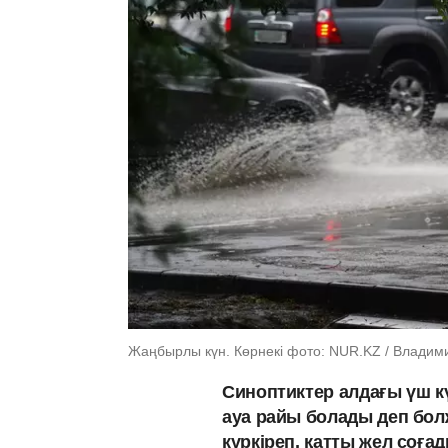
Жаңбырлы күн. Көрнекі фото: NUR.KZ / Владим
Синоптиктер алдағы үш к
ауа райы болады деп бол
күркіреп, қатты жел соға