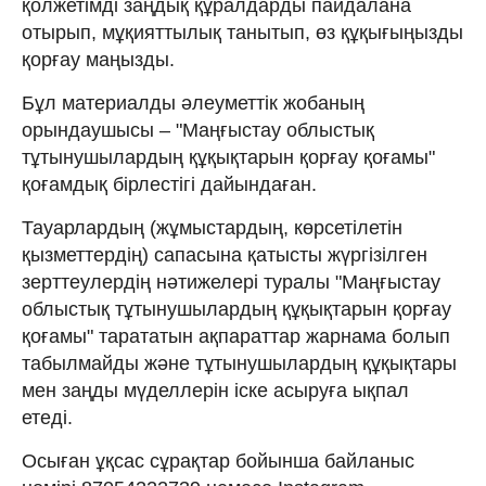
қолжетімді заңдық құралдарды пайдалана
отырып, мұқияттылық танытып, өз құқығыңызды
қорғау маңызды.
Бұл материалды әлеуметтік жобаның
орындаушысы – "Маңғыстау облыстық
тұтынушылардың құқықтарын қорғау қоғамы"
қоғамдық бірлестігі дайындаған.
Тауарлардың (жұмыстардың, көрсетілетін
қызметтердің) сапасына қатысты жүргізілген
зерттеулердің нәтижелері туралы "Маңғыстау
облыстық тұтынушылардың құқықтарын қорғау
қоғамы" тарататын ақпараттар жарнама болып
табылмайды және тұтынушылардың құқықтары
мен заңды мүделлерін іске асыруға ықпал
етеді.
Осыған ұқсас сұрақтар бойынша байланыс