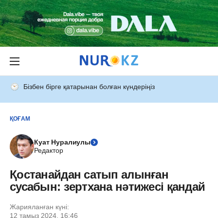
Бізбен бірге қатарынан болған күндеріңіз
ҚОҒАМ
Куат Нуралиулы
Редактор
Қостанайдан сатып алынған
сусабын: зертхана нәтижесі қандай
Жарияланған күні:
12 тамыз 2024, 16:46