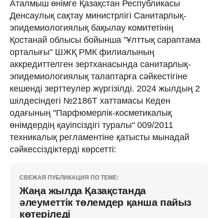
Аталмыш өнімге Қазақстан Республикасы
Денсаулық сақтау министрлігі Санитарлық-
эпидемиологиялық бақылау комитетінің
Қостанай облысы бойынша "Ұлттық сараптама
орталығы" ШЖҚ РМК филиалының
аккредиттелген зертханасында санитарлық-
эпидемиологиялық талаптарға сәйкестігіне
кешенді зерттеулер жүргізілді. 2024 жылдың 2
шілдесіндегі №2186Т хаттамасы Кеден
одағының "Парфюмерлік-косметикалық
өнімдердің қауіпсіздігі туралы" 009/2011
техникалық регламентіне қатысты мынадай
сәйкессіздіктерді көрсетті:
СВЕЖАЯ ПУБЛИКАЦИЯ ПО ТЕМЕ:
Жаңа жылда Қазақстанда
әлеуметтік төлемдер қанша пайыз
көтеріледі