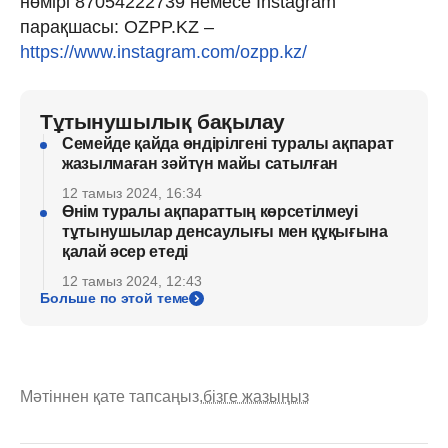
нөмірі 87054222739 немесе Instagram
парақшасы: OZPP.KZ –
https://www.instagram.com/ozpp.kz/
Тұтынушылық бақылау
Семейде қайда өндірілгені туралы ақпарат
жазылмаған зәйтүн майы сатылған
12 тамыз 2024, 16:34
Өнім туралы ақпараттың көрсетілмеуі
тұтынушылар денсаулығы мен құқығына
қалай әсер етеді
12 тамыз 2024, 12:43
Больше по этой теме
Мәтіннен қате тапсаңыз,
бізге жазыңыз