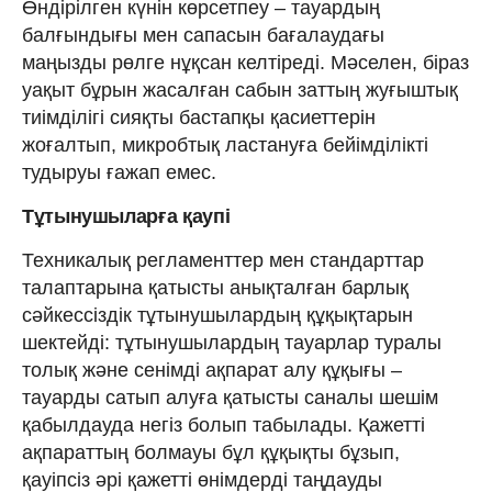
Өндірілген күнін көрсетпеу – тауардың
балғындығы мен сапасын бағалаудағы
маңызды рөлге нұқсан келтіреді. Мәселен, біраз
уақыт бұрын жасалған сабын заттың жуғыштық
тиімділігі сияқты бастапқы қасиеттерін
жоғалтып, микробтық ластануға бейімділікті
тудыруы ғажап емес.
Тұтынушыларға қаупі
Техникалық регламенттер мен стандарттар
талаптарына қатысты анықталған барлық
сәйкессіздік тұтынушылардың құқықтарын
шектейді: тұтынушылардың тауарлар туралы
толық және сенімді ақпарат алу құқығы –
тауарды сатып алуға қатысты саналы шешім
қабылдауда негіз болып табылады. Қажетті
ақпараттың болмауы бұл құқықты бұзып,
қауіпсіз әрі қажетті өнімдерді таңдауды