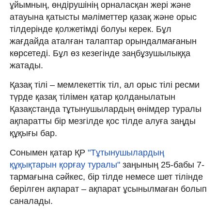
ұйымның, өндірушінің орналасқан жері және
атауына қатысты мәліметтер қазақ және орыс
тілдерінде қолжетімді болуы керек. Бұл
жағдайда аталған талаптар орындалмағанын
көрсетеді. Бұл өз кезегінде заңбұзушылыққа
жатады.
Қазақ тілі – мемлекеттік тіл, ал орыс тілі ресми
түрде қазақ тілімен қатар қолданылатын
Қазақстанда тұтынушылардың өнімдер туралы
ақпаратты бір мезгілде қос тілде алуға заңды
құқығы бар.
Сонымен қатар ҚР
"Тұтынушылардың
құқықтарын қорғау туралы"
заңының 25-бабы 7-
тармағына сәйкес, бір тілде немесе шет тілінде
берілген ақпарат – ақпарат ұсынылмаған болып
саналады.