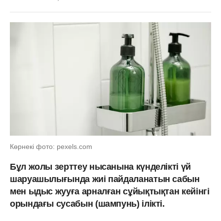
Көрнекі фото: pexels.com
Бұл жолы зерттеу нысанына күнделікті үй
шаруашылығында жиі пайдаланатын сабын
мен ыдыс жууға арналған сұйықтықтан кейінгі
орындағы сусабын (шампунь) ілікті.