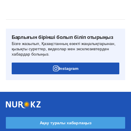
Барлығын бірінші болып біліп отырыңыз
Бізге жазылып, Қазақстанның өзекті жаңалықтарынан,
қызықты суреттер, видеолар мен эксклюзивтерден
хабардар болыңыз.
Instagram
Ақау туралы хабарлаңыз