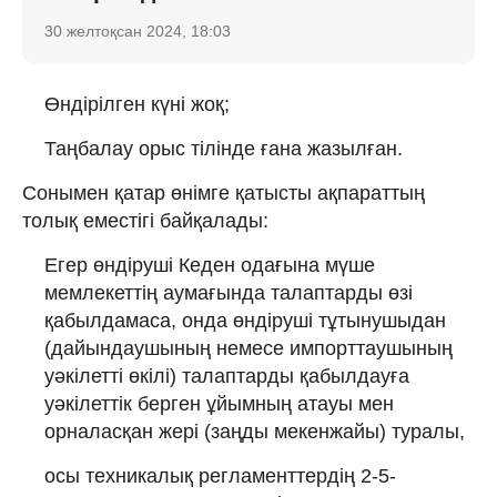
30 желтоқсан 2024, 18:03
Өндірілген күні жоқ;
Таңбалау орыс тілінде ғана жазылған.
Сонымен қатар өнімге қатысты ақпараттың
толық еместігі байқалады:
Егер өндіруші Кеден одағына мүше
мемлекеттің аумағында талаптарды өзі
қабылдамаса, онда өндіруші тұтынушыдан
(дайындаушының немесе импорттаушының
уәкілетті өкілі) талаптарды қабылдауға
уәкілеттік берген ұйымның атауы мен
орналасқан жері (заңды мекенжайы) туралы,
осы техникалық регламенттердің 2-5-