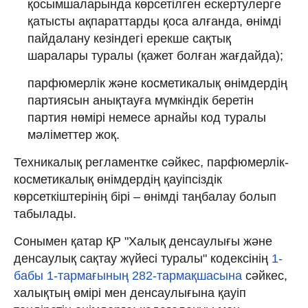
қосымшаларында көрсетілген ескертулерге
қатысты ақпараттарды қоса алғанда, өнімді
пайдалану кезіндегі ерекше сақтық
шаралары туралы (қажет болған жағдайда);
парфюмерлік және косметикалық өнімдердің
партиясын анықтауға мүмкіндік беретін
партия нөмірі немесе арнайы код туралы
мәліметтер жоқ.
Техникалық регламентке сәйкес, парфюмерлік-
косметикалық өнімдердің қауіпсіздік
көрсеткіштерінің бірі – өнімді таңбалау болып
табылады.
Сонымен қатар ҚР "Халық денсаулығы және
денсаулық сақтау жүйесі туралы" кодексінің
1-
бабы 1-тармағының 282-тармақшасына
сәйкес,
халықтың өмірі мен денсаулығына қауіп