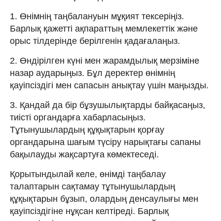
1. Өнімнің таңбалануын мұқият тексеріңіз.
Барлық қажетті ақпараттың мемлекеттік және
орыс тілдерінде берілгенін қадағалаңыз.
2. Өндірілген күні мен жарамдылық мерзіміне
назар аударыңыз. Бұл деректер өнімнің
қауіпсіздігі мен сапасын анықтау үшін маңызды.
3. Қандай да бір бұзушылықтарды байқасаңыз,
тиісті органдарға хабарласыңыз.
Тұтынушылардың құқықтарын қорғау
органдарына шағым түсіру нарықтағы сапаны
бақылауды жақсартуға көмектеседі.
Қорытындылай келе, өнімді таңбалау
талаптарын сақтамау тұтынушылардың
құқықтарын бұзып, олардың денсаулығы мен
қауіпсіздігіне нұқсан келтіреді. Барлық