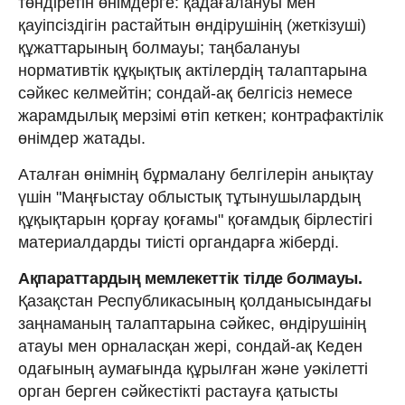
төндіретін өнімдерге: қадағалануы мен
қауіпсіздігін растайтын өндірушінің (жеткізуші)
құжаттарының болмауы; таңбалануы
нормативтік құқықтық актілердің талаптарына
сәйкес келмейтін; сондай-ақ белгісіз немесе
жарамдылық мерзімі өтіп кеткен; контрафактілік
өнімдер жатады.
Аталған өнімнің бұрмалану белгілерін анықтау
үшін "Маңғыстау облыстық тұтынушылардың
құқықтарын қорғау қоғамы" қоғамдық бірлестігі
материалдарды тиісті органдарға жіберді.
Ақпараттардың мемлекеттік тілде болмауы.
Қазақстан Республикасының қолданысындағы
заңнаманың талаптарына сәйкес, өндірушінің
атауы мен орналасқан жері, сондай-ақ Кеден
одағының аумағында құрылған және уәкілетті
орган берген сәйкестікті растауға қатысты