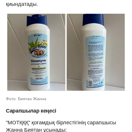
қиындатады.
Фото: Биятан Жанна
Сарапшылар кеңесі
"МОТҚҚҚ" қоғамдық бірлестігінің сарапшысы
Жанна Биятан ұсынады: