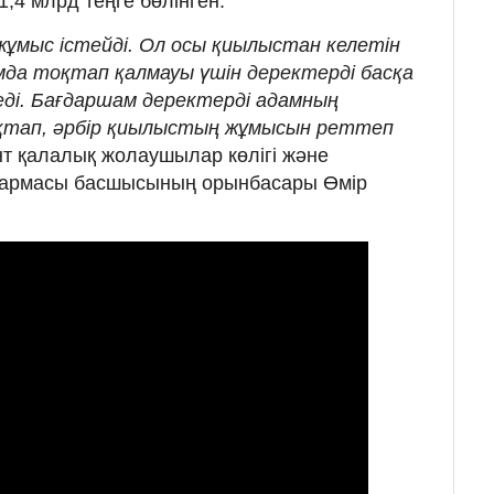
4 млрд теңге бөлінген.
жұмыс істейді. Ол осы қиылыстан келетін
мда тоқтап қалмауы үшін деректерді басқа
ді. Бағдаршам деректерді адамның
қтап, әрбір қиылыстың жұмысын реттеп
нт қалалық жолаушылар көлігі және
қармасы басшысының орынбасары Өмір