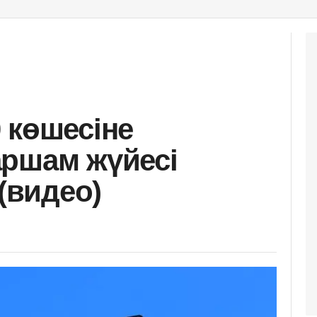
 көшесіне
ршам жүйесі
 (видео)