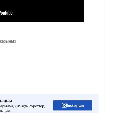
 жазыңыз
рыңыз
Instagram
тарынан, қызықты суреттер,
лыңыз.