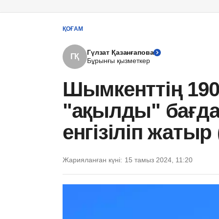
ҚОҒАМ
Гүлзат Қазанғапова
ГҚ
Бұрынғы қызметкер
Шымкенттің 190
"ақылды" бағда
енгізіліп жатыр
Жарияланған күні:
15 тамыз 2024, 11:20