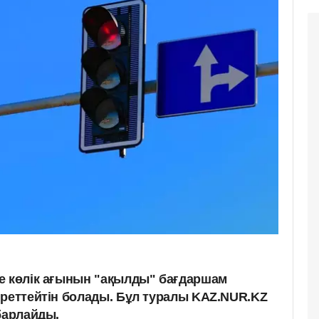
е көлік ағынын "ақылды" бағдаршам
 реттейтін болады. Бұл туралы KAZ.NUR.KZ
абарлайды.