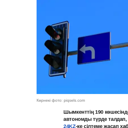
Көрнекі фото: piqsels.com
Шымкенттің 190 көшесінд
автономды түрде талдап,
24KZ
-ке сілтеме жасап х