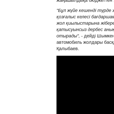
жаңашылдықа бюджеттен 1,
"Бұл жүйе кешенді түрде 
қозғалыс келесі бағдарша
жол қиылыстарына жібере
қатысуынсыз дербес аны
отырады",
- дейді Шымке
автомобиль жолдары бас
Қалыбаев.