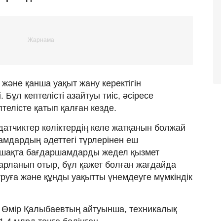
әне қанша уақыт жану керектігін
Бұл кептелісті азайтуы тиіс, әсіресе
птелісте қатып қалған кезде.
атчиктер көліктердің келе жатқанын болжай
мдардың әдеттегі түрлерінен еш
шақта бағдаршамдарды жедел қызмет
спарланып отыр, бұл қажет болған жағдайда
ұруға және құнды уақытты үнемдеуге мүмкіндік
і Өмір Қалыбаевтың айтуынша, техникалық