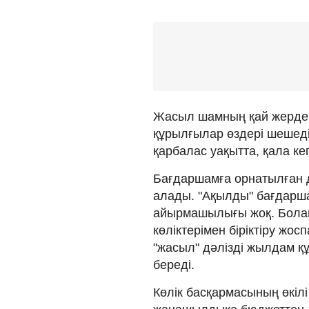
Жасыл шамның қай жерде ж
құрылғылар өздері шешеді. 
қарбалас уақытта, қала ке
Бағдаршамға орнатылған д
алады. "Ақылды" бағдарша
айырмашылығы жоқ. Бола
көліктерімен біріктіру жо
"жасыл" дәлізді жылдам қ
береді.
Көлік басқармасының өкіл