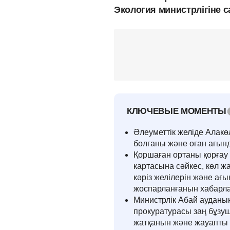
Экология министрлігіне 
КЛЮЧЕВЫЕ МОМЕНТЫ
Әлеуметтік желіде Алак
болғаны және оған ағынд
Қоршаған ортаны қорғау
картасына сәйкес, көл 
кәріз желілерін және ағ
жоспарланғанын хабарл
Министрлік Абай ауданы
прокуратурасы заң бұз
жатқанын және жауапты 