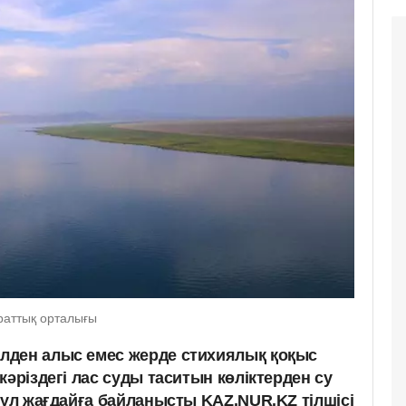
раттық орталығы
лден алыс емес жерде стихиялық қоқыс
кәріздегі лас суды таситын көліктерден су
Бұл жағдайға байланысты KAZ.NUR.KZ тілшісі