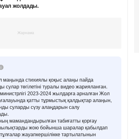
сауал жолдады.
өл маңында стихиялы қоқыс алаңы пайда
ы сулар төгілетіні туралы видео жарияланған.
 министрлігі 2023-2024 жылдарға арналған Жол
жағалауында қатты тұрмыстық қалдықтар алаңын,
ынды суларды сүзу алаңдарын салу
ады.
ның мамандандырылған табиғатты қорғау
ушылықтарды жою бойынша шаралар қабылдап
тұлғалар жауапкершілікке тартылатынын