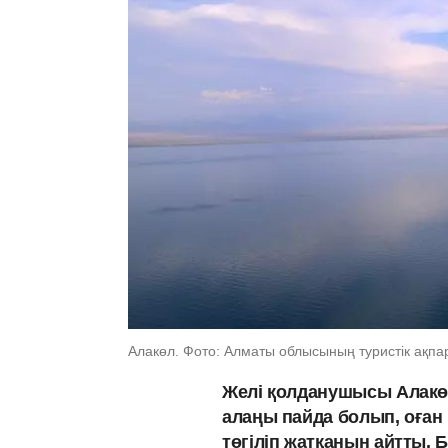
Алакөл. Фото: Алматы облысының туристік ақпа
Желі қолданушысы Алакө
алаңы пайда болып, оған 
төгіліп жатқанын айтты. 