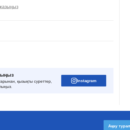
 жазыңыз
рыңыз
Instagram
тарынан, қызықты суреттер,
лыңыз.
Ақау тура