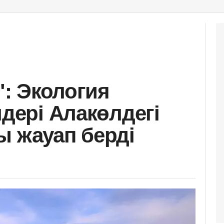
": Экология
лдері Алакөлдегі
ы жауап берді