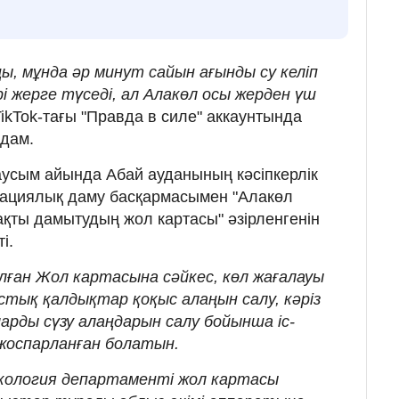
ы, мұнда әр минут сайын ағынды су келіп
әрі жерге түседі, ал Алакөл осы жерден үш
TikTok-тағы "Правда в силе" аккаунтында
адам.
усым айында Абай ауданының кәсіпкерлік
ациялық даму басқармасымен "Алакөл
ақты дамытудың жол картасы" әзірленгенін
і.
лған Жол картасына сәйкес, көл жағалауы
ық қалдықтар қоқыс алаңын салу, кәріз
ларды сүзу алаңдарын салу бойынша іс-
жоспарланған болатын.
кология департаменті жол картасы