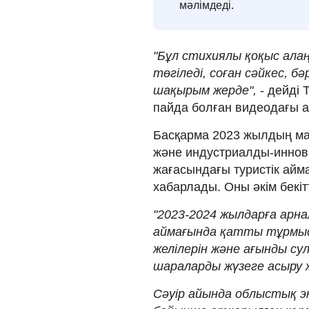
мәлімдеді.
"Бұл стихиялы қоқыс алаң
төгіледі, соған сәйкес, б
шақырым жерде",
- дейді 
пайда болған видеодағы 
Басқарма 2023 жылдың ма
және индустриалды-иннов
жағасындағы туристік айм
хабарлады. Оны әкім бекітт
"2023-2024 жылдарға арна
аймағында қатты тұрмыст
желілерін және ағынды су
шараларды жүзеге асыру 
Сәуір айында облыстық э