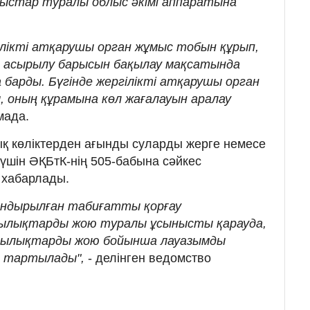
ыстар туралы облыс әкімі аппаратына
лікті атқарушы орган жұмыс тобын құрып,
е асырылу барысын бақылау мақсатында
а барды. Бүгінде жергілікті атқарушы орган
, оның құрамына көл жағалауын аралау
мада.
қ көліктерден ағынды суларды жерге немесе
 үшін ӘҚБтК-нің 505-бабына сәйкес
н хабарлады.
андырылған табиғатты қорғау
шылықтарды жою туралы ұсынысты қарауда,
ушылықтарды жою бойынша лауазымды
е тартылады",
- делінген ведомство