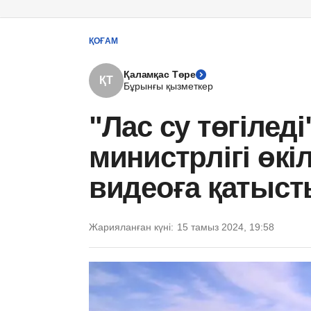
ҚОҒАМ
Қаламқас Төре
ҚТ
Бұрынғы қызметкер
"Лас су төгіледі
министрлігі өкі
видеоға қатыст
Жарияланған күні:
15 тамыз 2024, 19:58