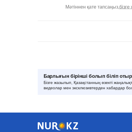
Мәтіннен қате тапсаңыз,
бізге
Барлығын бірінші болып біліп оты
Бізге жазылып, Қазақстанның өзекті жаңалық
видеолар мен эксклюзивтерден хабардар бо