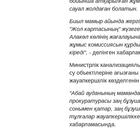
бойынша атқарылған жұм
сауал жолдаған болатын.
Биыл мамыр айында жергі
"Жол картасының" жүзег
Алакөл көлінің жағалауын
жұмыс комиссиясын құрды
кіреді",
- делінген хабарла
Министрлік канализациялы
су объектілеріне ағызғаны
жауапкершілік көзделгені
"Абай ауданының маманд
прокуратурасы заң бұзу
сонымен қатар, заң бұз
тұлғалар жауапкершілікк
хабарламасында.