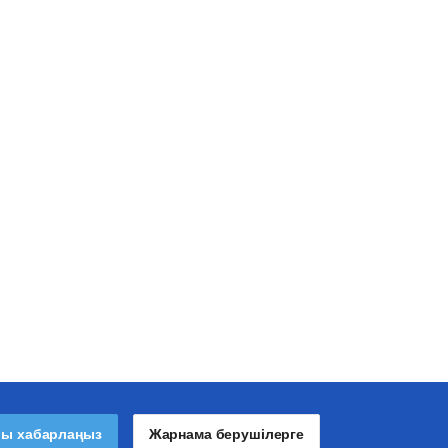
лы хабарлаңыз
Жарнама берушілерге