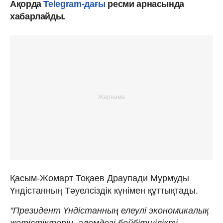
Ақорда
Telegram-дағы
ресми арнасында
хабарлайды.
Қасым-Жомарт Тоқаев Драупади Мурмуды
Үндістанның Тәуелсіздік күнімен құттықтады.
"Президент Үндістанның елеулі экономикалық
жетістіктерін, әлемдегі бейбітшілікті