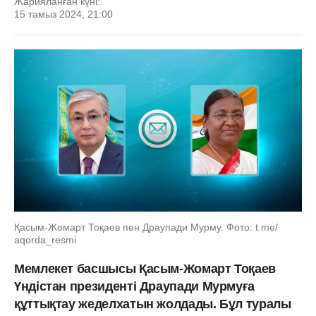
Жарияланған күні:
15 тамыз 2024, 21:00
Қасым-Жомарт Тоқаев пен Драупади Мурму. Фото: t.me/
aqorda_resmi
Мемлекет басшысы Қасым-Жомарт Тоқаев
Үндістан президенті Драупади Мурмуға
құттықтау жеделхатын жолдады. Бұл туралы