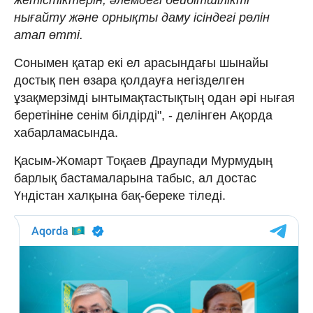
нығайту және орнықты даму ісіндегі рөлін
атап өтті.
Сонымен қатар екі ел арасындағы шынайы
достық пен өзара қолдауға негізделген
ұзақмерзімді ынтымақтастықтың одан әрі нығая
беретініне сенім білдірді", - делінген Ақорда
хабарламасында.
Қасым-Жомарт Тоқаев Драупади Мурмудың
барлық бастамаларына табыс, ал достас
Үндістан халқына бақ-береке тіледі.