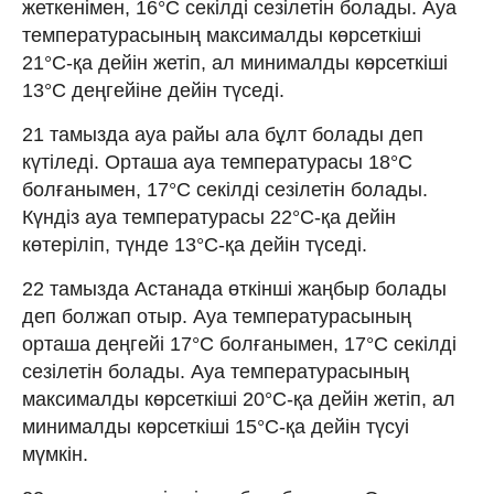
жеткенімен, 16°C секілді сезілетін болады. Ауа
температурасының максималды көрсеткіші
21°C-қа дейін жетіп, ал минималды көрсеткіші
13°C деңгейіне дейін түседі.
21 тамызда ауа райы ала бұлт болады деп
күтіледі. Орташа ауа температурасы 18°C
болғанымен, 17°C секілді сезілетін болады.
Күндіз ауа температурасы 22°C-қа дейін
көтеріліп, түнде 13°C-қа дейін түседі.
22 тамызда Астанада өткінші жаңбыр болады
деп болжап отыр. Ауа температурасының
орташа деңгейі 17°C болғанымен, 17°C секілді
сезілетін болады. Ауа температурасының
максималды көрсеткіші 20°C-қа дейін жетіп, ал
минималды көрсеткіші 15°C-қа дейін түсуі
мүмкін.