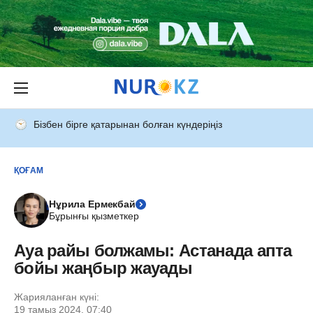
Бізбен бірге қатарынан болған күндеріңіз
ҚОҒАМ
Нұрила Ермекбай
Бұрынғы қызметкер
Ауа райы болжамы: Астанада апта
бойы жаңбыр жауады
Жарияланған күні:
19 тамыз 2024, 07:40