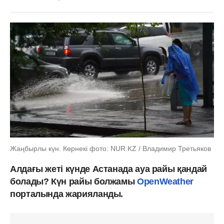
Жаңбырлы күн. Көрнекі фото: NUR.KZ / Владимир Третьяков
Алдағы жеті күнде Астанада ауа райы қандай
болады? Күн райы болжамы
OpenWeather
порталында жарияланды.