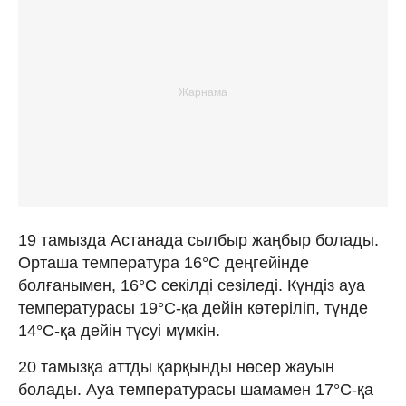
19 тамызда Астанада сылбыр жаңбыр болады.
Орташа температура 16°C деңгейінде
болғанымен, 16°C секілді сезіледі. Күндіз ауа
температурасы 19°C-қа дейін көтеріліп, түнде
14°C-қа дейін түсуі мүмкін.
20 тамызқа аттды қарқынды нөсер жауын
болады. Ауа температурасы шамамен 17°C-қа