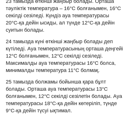
23 тамызда өткінші жаңбыр болады. Орташа
тәуліктік температура – 16°C болғанымен, 16°C
секілді сезіледі. Күндіз ауа температурасы
20°C-қа дейін ысиды, ал түнде 12°C-қа дейін
суитын болады.
24 тамызда күні өткінші жаңбыр болады деп
күтіледі. Ауа температурасының орташа деңгейі
12°C болғанымен, 12°C секілді сезіледі.
Максималды ауа температурасы 16°C болса,
минималды температура 11°C болмақ.
25 тамызда болжамы бойынша қара бұлт
болады. Орташа ауа температурасы 13°C
болғанымен, 12°C секілді сезілетін болады. Ауа
температурасы 18°C-қа дейін көтеріліп, түнде
9°C-қа дейін түсуі ықтимал.