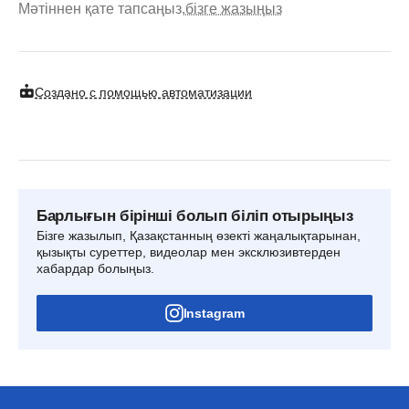
Мәтіннен қате тапсаңыз,
бізге жазыңыз
Создано с помощью автоматизации
Барлығын бірінші болып біліп отырыңыз
Бізге жазылып, Қазақстанның өзекті жаңалықтарынан,
қызықты суреттер, видеолар мен эксклюзивтерден
хабардар болыңыз.
Instagram