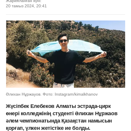
Жарияланған күні:
20 тамыз 2024, 20:41
Әлихан Нұржауов. Фото: Instagram/kimalkhanov
Жүсіпбек Елебеков Алматы эстрада-цирк
өнері колледжінің студенті Әлихан Нұржаов
әлем чемпионатында Қазақстан намысын
қорғап, үлкен жетістіке ие болды.