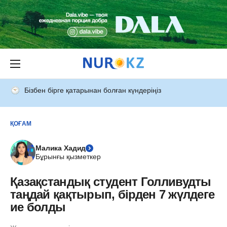
Бізбен бірге қатарынан болған күндеріңіз
ҚОҒАМ
Малика Хадид
Бұрынғы қызметкер
Қазақстандық студент Голливудты
таңдай қақтырып, бірден 7 жүлдеге
ие болды