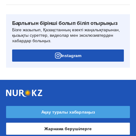
Барлығын бірінші болып біліп отырыңыз
Бізге жазылып, Қазақстанның өзекті жаңалықтарынан,
қызықты суреттер, видеолар мен эксклюзивтерден
хабардар болыңыз.
Instagram
Ақау туралы хабарлаңыз
Жарнама берушілерге