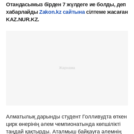
Отандасымыз бірден 7 жүлдеге ие болды, деп
хабарлайды
Zakon.kz сайтына
сілтеме жасаған
KAZ.NUR.KZ.
Алматылық дарынды студент Голливудта өткен
цирк өнерінің әлем чемпионатында көпшілікті
таңдай қақтырды. Аталмыш байқауға әлемнің