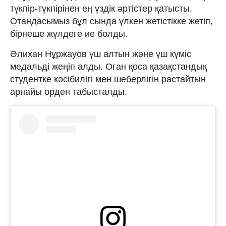
түкпір-түкпірінен ең үздік әртістер қатысты.
Отандасымыз бұл сында үлкен жетістікке жетіп,
бірнеше жүлдеге ие болды.
Әлихан Нұржауов үш алтын және үш күміс
медальді жеңіп алды. Оған қоса қазақстандық
студентке кәсібилігі мен шеберлігін растайтын
арнайы орден табысталды.