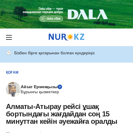
Бізбен бірге қатарынан болған күндеріңіз
ҚОҒАМ
Айзат Ермекқызы
Бұрынғы қызметкер
Алматы-Атырау рейсі ұшақ
бортындағы жағдайдан соң 15
минуттан кейін әуежайға оралды