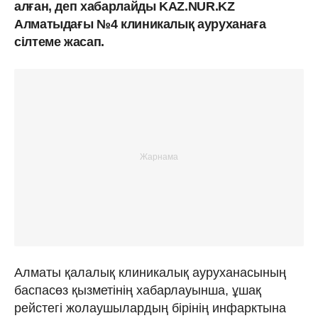
алған, деп хабарлайды KAZ.NUR.KZ
Алматыдағы №4 клиникалық ауруханаға
сілтеме жасап.
Алматы қалалық клиникалық ауруханасының
баспасөз қызметінің хабарлауынша, ұшақ
рейстегі жолаушылардың бірінің инфарктына