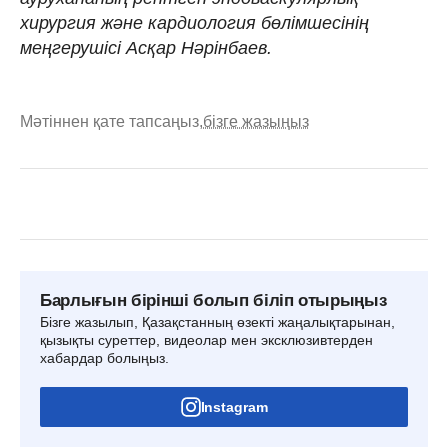
хирургия және кардиология бөлімшесінің
меңгерушісі Асқар Нәрінбаев.
Мәтіннен қате тапсаңыз,
бізге жазыңыз
Барлығын бірінші болып біліп отырыңыз
Бізге жазылып, Қазақстанның өзекті жаңалықтарынан,
қызықты суреттер, видеолар мен эксклюзивтерден
хабардар болыңыз.
Instagram