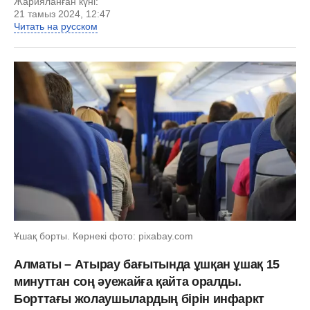
Жарияланған күні:
21 тамыз 2024, 12:47
Читать на русском
Ұшақ борты. Көрнекі фото: pixabay.com
Алматы – Атырау бағытында ұшқан ұшақ 15
минуттан соң әуежайға қайта оралды.
Борттағы жолаушылардың бірін инфаркт