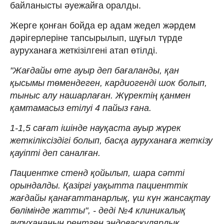
байланысты әуежайға оралды.
Жерге қонған бойда ер адам жедел жәрдем
дәрігерлеріне тапсырылып, шұғыл түрде
ауруханаға жеткізілгені атап өтілді.
"Жағдайы өте ауыр деп бағаланды, қан
қысымы төмендеген, кардиогенді шок болып,
тыныс алу нашарлаған. Жүректің қанмен
қамтамасыз етілуі 4 пайыз ғана.
1-1,5 сағат ішінде науқаста ауыр жүрек
жеткіліксіздігі болып, басқа ауруханаға жеткізу
қауіпті деп саналған.
Пациентке стенд қойылып, шара сәтті
орындалды. Қазіргі уақытта пациенттік
жағдайы қанағаттанарлық, үш күн жансақтау
бөлімінде жатты", - деді №4 клиникалық
аурухананың рентген эндоваскулярлық