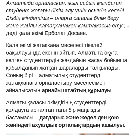
Алматыда орналасқан, жыл сайын мыңдаған
студент жоғары білім алу үшін осында келеді.
Біздің міндетіміз – оларға сапалы білім беру
және жайлы жатақханамен қамтамасыз ету", -
деді қала әкімі Ерболат Досаев.
Қала әкімі жатақхана мәселесі тікелей
бақылауында екенін айтып, Алматыға оқуға
келген студенттердің жағдайын жасау бойынша
қабылданып жатқан шараларды талқылады.
Соның бірі – алматылық студенттерді
жатақханаға орналастыру мәселесімен
айналысатын
арнайы штабтың құрылуы
.
Алматы қаласы әкімдігінің студенттерді
қолдауға арналған тағы бір маңызды
бастамасы –
дағдарыс және жедел ден қою
жөніндегі ахуалдық орталықтардың ашылуы
.