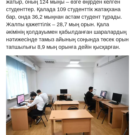
жатыр, оның 124 мыңы – өзге өңірден келген
студенттер. Қалада 109 студенттік жатақхана
бар, онда 36,2 мыңнан астам студент тұрады.
Жалпы қажеттілік – 28,7 мың орын. Қала
әкімінің қолдауымен қабылданған шаралардың
нәтижесінде тамыз айының соңында төсек орын
тапшылығы 8,9 мың орынға дейін қысқарған.