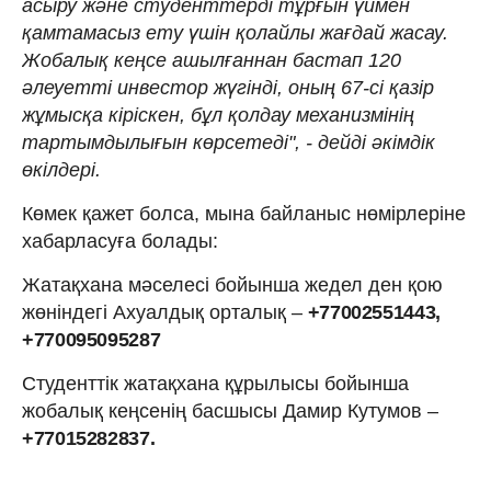
асыру және студенттерді тұрғын үймен
қамтамасыз ету үшін қолайлы жағдай жасау.
Жобалық кеңсе ашылғаннан бастап 120
әлеуетті инвестор жүгінді, оның 67-сі қазір
жұмысқа кіріскен, бұл қолдау механизмінің
тартымдылығын көрсетеді", - дейді әкімдік
өкілдері.
Көмек қажет болса, мына байланыс нөмірлеріне
хабарласуға болады:
Жатақхана мәселесі бойынша жедел ден қою
жөніндегі Ахуалдық орталық –
+77002551443,
+770095095287
Cтуденттік жатақхана құрылысы бойынша
жобалық кеңсенің басшысы Дамир Кутумов –
+77015282837.