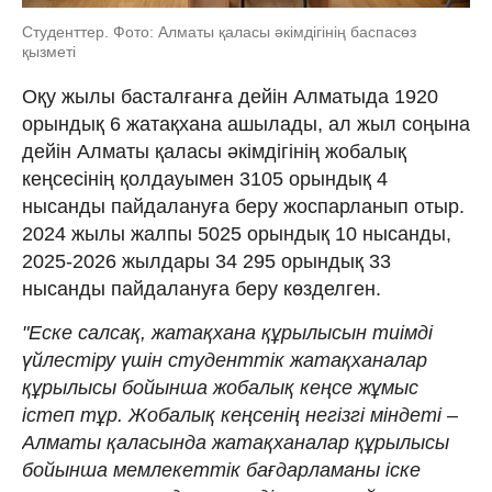
Студенттер. Фото: Алматы қаласы әкімдігінің баспасөз
қызметі
Оқу жылы басталғанға дейін Алматыда 1920
орындық 6 жатақхана ашылады, ал жыл соңына
дейін Алматы қаласы әкімдігінің жобалық
кеңсесінің қолдауымен 3105 орындық 4
нысанды пайдалануға беру жоспарланып отыр.
2024 жылы жалпы 5025 орындық 10 нысанды,
2025-2026 жылдары 34 295 орындық 33
нысанды пайдалануға беру көзделген.
"Еске салсақ, жатақхана құрылысын тиімді
үйлестіру үшін студенттік жатақханалар
құрылысы бойынша жобалық кеңсе жұмыс
істеп тұр. Жобалық кеңсенің негізгі міндеті –
Алматы қаласында жатақханалар құрылысы
бойынша мемлекеттік бағдарламаны іске