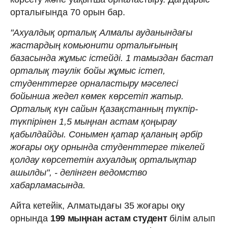
орталығында 70 орын бар.
"Ахуалдық орталық Алмалы ауданындағы
жастардың комьюнити орталығының
базасында жұмыс істейді. 1 тамыздан бастап
орталық тәулік бойы жұмыс істеп,
студенттерге орналастыру мәселесі
бойынша жедел көмек көрсетіп жатыр.
Орталық күн сайын Қазақстанның түкпір-
түкпірінен 1,5 мыңнан астам қоңырау
қабылдайды. Сонымен қатар қаланың әрбір
жоғары оқу орнында студенттерге тікелей
қолдау көрсететін ахуалдық орталықтар
ашылды", - делінген ведомство
хабарламасында.
Айта кетейік, Алматыдағы 35 жоғары оқу
орнында
199 мыңнан астам студент
білім алып