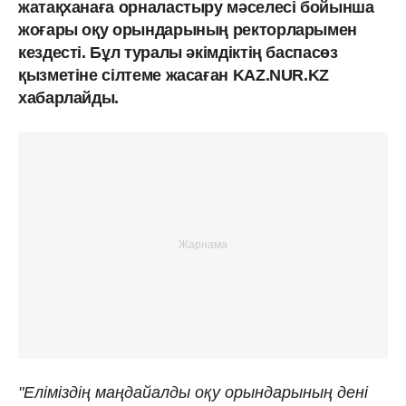
жатақханаға орналастыру мәселесі бойынша
жоғары оқу орындарының ректорларымен
кездесті. Бұл туралы әкімдіктің баспасөз
қызметіне сілтеме жасаған KAZ.NUR.KZ
хабарлайды.
"Еліміздің маңдайалды оқу орындарының дені