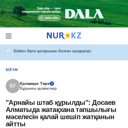
Бізбен бірге қатарынан болған күндеріңіз
ҚОҒАМ
Қаламқас Төре
ҚТ
Бұрынғы қызметкер
"Арнайы штаб құрылды": Досаев
Алматыда жатақхана тапшылығы
мәселесін қалай шешіп жатқанын
айтты