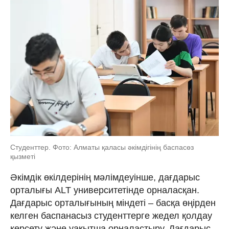
Студенттер. Фото: Алматы қаласы әкімдігінің баспасөз
қызметі
Әкімдік өкілдерінің мәлімдеуінше, дағдарыс
орталығы ALT университетінде орналасқан.
Дағдарыс орталығының міндеті – басқа өңірден
келген баспанасыз студенттерге жедел қолдау
көрсету және уақытша орналастыру. Дағдарыс