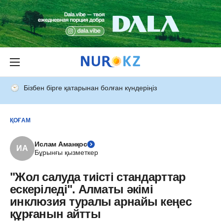
Бізбен бірге қатарынан болған күндеріңіз
ҚОҒАМ
Ислам Аманқос
ИА
Бұрынғы қызметкер
"Жол салуда тиісті стандарттар
ескеріледі". Алматы әкімі
инклюзия туралы арнайы кеңес
құрғанын айтты