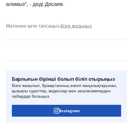
аламыз"
, - деді Досаев.
Мәтіннен қате тапсаңыз,
бізге жазыңыз
Барлығын бірінші болып біліп отырыңыз
Бізге жазылып, Қазақстанның өзекті жаңалықтарынан,
қызықты суреттер, видеолар мен эксклюзивтерден
хабардар болыңыз.
Instagram