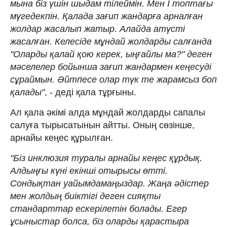
мына біз үшін шыдам тілеймін. Мен І топтағы
мүгедекпін. Қалада зағип жандарға арналған
жолдар жасалып жатыр. Алайда атүсті
жасалған. Келесіде мұндай жолдарды салғанда
"Оларды қалай қою керек, ыңғайлы ма?" деген
мәселелер бойынша зағип жандармен кеңесуді
сұраймын. Әйтпесе олар түк те жарамсыз боп
қалады"
, - деді қала тұрғыны.
Ал қала әкімі алда мұндай жолдарды сапалы
салуға тырысатынын айтты. Оның сөзінше,
арнайы кеңес құрылған.
"Біз инклюзия туралы арнайы кеңес құрдық.
Алдыңғы күні екінші отырысы өтті.
Сондықтан уайымдамаңыздар. Жаңа әдістер
мен жолдың биіктігі деген сияқты
стандарттар ескерілетін болады. Егер
ұсыныстар болса, біз оларды қарастыра