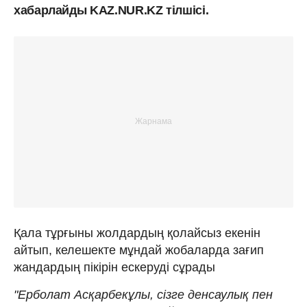
хабарлайды KAZ.NUR.KZ тілшісі.
Қала тұрғыны жолдардың қолайсыз екенін
айтып, келешекте мұндай жобаларда зағип
жандардың пікірін ескеруді сұрады
"Ерболат Асқарбекұлы, сізге денсаулық пен