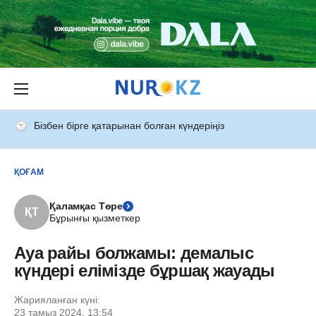
Бізбен бірге қатарынан болған күндеріңіз
ҚОҒАМ
Қаламқас Төре
ҚТ
Бұрынғы қызметкер
Ауа райы болжамы: демалыс
күндері елімізде бұршақ жауады
Жарияланған күні:
23 тамыз 2024, 13:54