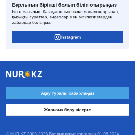
Барлығын бірінші болып біліп отырыңыз
Бізге жазылып, Қазақстанның өзекті жаңалықтарынан,
қызықты суреттер, видеолар мен эксклюзивтерден
хабардар болыңыз.
Instagram
Ақау туралы хабарлаңыз
Жарнама берушілерге
® NUR.KZ 2009-2026 Барлық құқық қорғалған 01.08.2024