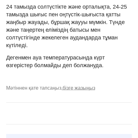
24 тамызда солтүстікте және орталықта, 24-25
тамызда шығыс пен оңтүстік-шығыста қатты
жаңбыр жауады, бұршақ жаууы мүмкін. Түнде
және таңертең еліміздің батысы мен
солтүстігінде жекелеген аудандарда тұман
күтіледі.
Дегенмен ауа температурасында күрт
өзгерістер болмайды деп болжануда.
Мәтіннен қате тапсаңыз,
бізге жазыңыз