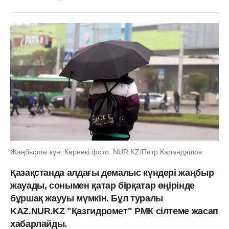
Жаңбырлы күн. Көрнекі фото: NUR.KZ/Петр Карандашов
Қазақстанда алдағы демалыс күндері жаңбыр
жауады, сонымен қатар бірқатар өңірінде
бұршақ жаууы мүмкін. Бұл туралы
KAZ.NUR.KZ "Қазгидромет" РМК сілтеме жасап
хабарлайды.