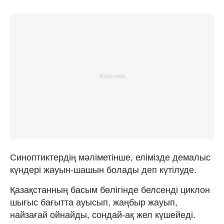
Синоптиктердің мәліметінше, елімізде демалыс
күндері жауын-шашын болады деп күтілуде.
Қазақстанның басым бөлігінде белсенді циклон
шығыс бағытта ауысып, жаңбыр жауып,
найзағай ойнайды, сондай-ақ жел күшейеді.