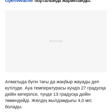
OpenWeather
порталында жарияланды.
Алматыда бүгін тағы да жаңбыр жауады деп
күтілуде. Ауа температурасы күндіз 27 градусқа
дейін көтерілсе, түнде 13 градусқа дейін
төмендейді. Желдің жылдамдығы 4,0 м/с
болады.