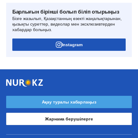
Барлығын бірінші болып біліп отырыңыз
Бізге жазылып, Қазақстанның өзекті жаңалықтарынан,
қызықты суреттер, видеолар мен эксклюзивтерден
хабардар болыңыз.
Instagram
Ақау туралы хабарлаңыз
Жарнама берушілерге