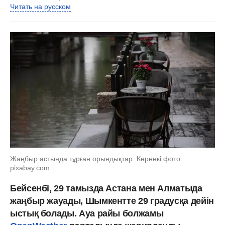
Читать на русском
Жаңбыр астында тұрған орындықтар. Көрнекі фото:
pixabay.com
Бейсенбі, 29 тамызда Астана мен Алматыда
жаңбыр жауады, Шымкентте 29 градусқа дейін
ыстық болады. Ауа райы болжамы