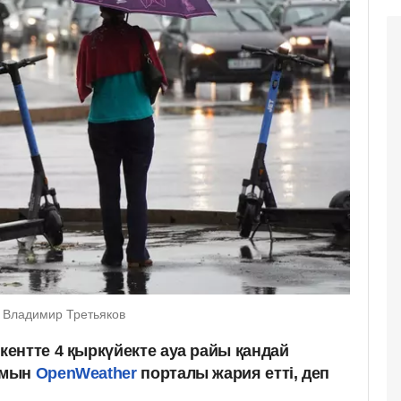
/ Владимир Третьяков
ентте 4 қыркүйекте ауа райы қандай
амын
OpenWeather
порталы жария етті, деп