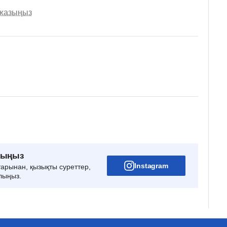
 жазыңыз
рыңыз
Instagram
тарынан, қызықты суреттер,
лыңыз.