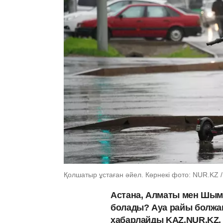
Қолшатыр ұстаған әйел. Көрнекі фото: NUR.KZ 
Астана, Алматы мен Шымк
болады? Ауа райы болж
хабарлайды KAZ.NUR.KZ.