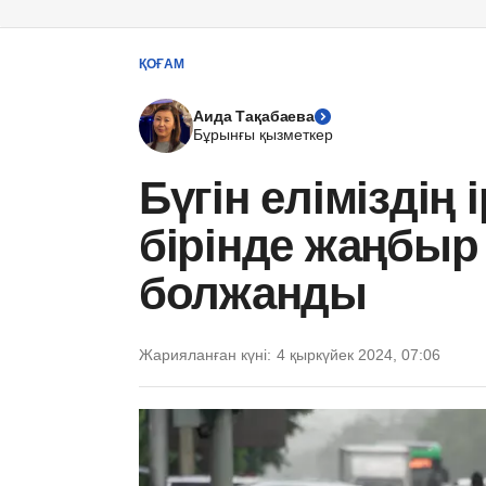
ҚОҒАМ
Аида Тақабаева
Бұрынғы қызметкер
Бүгін еліміздің
бірінде жаңбыр
болжанды
Жарияланған күні:
4 қыркүйек 2024, 07:06