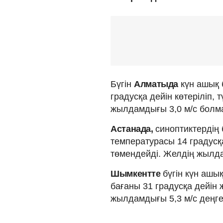
Бүгін
Алматыда
күн ашық 
градусқа дейін көтеріліп, 
жылдамдығы 3,0 м/с болм
Астанада,
синоптиктердің
температурасы 14 градусқа
төмендейді. Желдің жылда
Шымкентте
бүгін күн ашы
бағаны 31 градусқа дейін ж
жылдамдығы 5,3 м/с деңге