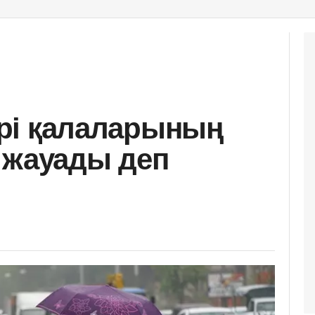
 ірі қалаларының
 жауады деп