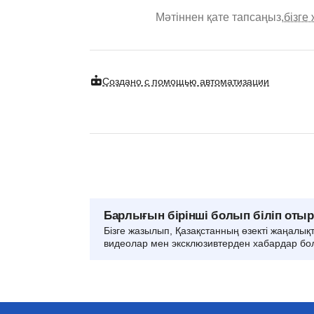
Мәтіннен қате тапсаңыз,
бізге
Создано с помощью автоматизации
Барлығын бірінші болып біліп оты
Бізге жазылып, Қазақстанның өзекті жаңалық
видеолар мен эксклюзивтерден хабардар бо