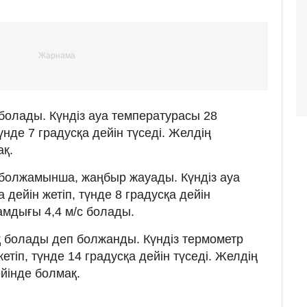
болады. Күндіз ауа температурасы 28
түнде 7 градусқа дейін түседі. Желдің
ақ.
 болжамынша, жаңбыр жауады. Күндіз ауа
 дейін жетіп, түнде 8 градусқа дейін
мдығы 4,4 м/с болады.
қ болады деп болжанды. Күндіз термометр
етіп, түнде 14 градусқа дейін түседі. Желдің
йінде болмақ.