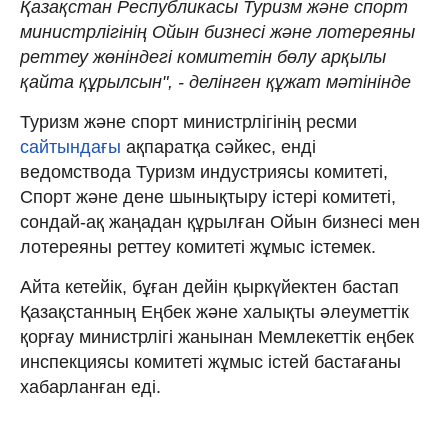
Қазақстан Республикасы Туризм және спорт
министрлігінің Ойын бизнесі және лотереяны
реттеу жөніндегі комитетін бөлу арқылы
қайта құрылсын", - делінген құжат мәтінінде
Туризм және спорт министрлігінің ресми
сайтындағы
ақпаратқа сәйкес, енді
ведомствода Туризм индустриясы комитеті,
Спорт және дене шынықтыру істері комитеті,
сондай-ақ жаңадан құрылған Ойын бизнесі мен
лотереяны реттеу комитеті жұмыс істемек.
Айта кетейік, бұған дейін қыркүйектен бастап
Қазақстанның Еңбек және халықты әлеуметтік
қорғау министрлігі жанынан Мемлекеттік еңбек
инспекциясы комитеті жұмыс істей бастағаны
хабарланған еді.