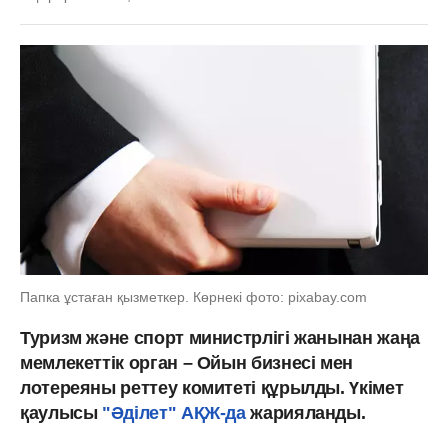
Папка ұстаған қызметкер. Көрнекі фото: pixabay.com
Туризм және спорт министрлігі жанынан жаңа
мемлекеттік орган – Ойын бизнесі мен
лотереяны реттеу комитеті құрылды. Үкімет
қаулысы
"Әділет" АҚЖ-да
жарияланды.