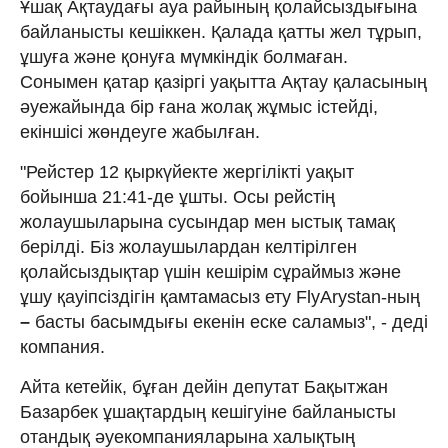
Ұшақ Ақтаудағы ауа райының қолайсыздығына
байланысты кешіккен. Қалада қатты жел тұрып,
ұшуға және қонуға мүмкіндік болмаған.
Сонымен қатар қазіргі уақытта Ақтау қаласының
әуежайында бір ғана жолақ жұмыс істейді,
екіншісі жөндеуге жабылған.
"Рейстер 12 қыркүйекте жергілікті уақыт
бойынша 21:41-де ұшты. Осы рейстің
жолаушыларына сусындар мен ыстық тамақ
берілді. Біз жолаушылардан келтірілген
қолайсыздықтар үшін кешірім сұраймыз және
ұшу қауіпсіздігін қамтамасыз ету FlyArystan-ның
–
басты басымдығы екенін еске саламыз", - деді
компания.
Айта кетейік, бұған дейін депутат Бақытжан
Базарбек ұшақтардың кешігуіне байланысты
отандық әуекомпанияларына халықтың