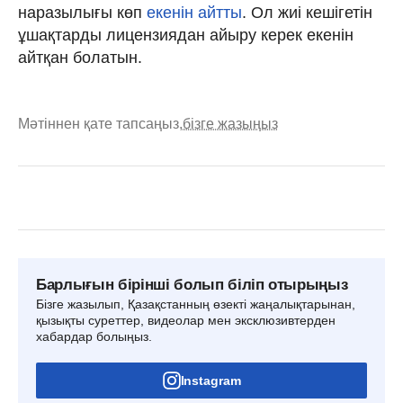
наразылығы көп
екенін айтты
. Ол жиі кешігетін
ұшақтарды лицензиядан айыру керек екенін
айтқан болатын.
Мәтіннен қате тапсаңыз,
бізге жазыңыз
Барлығын бірінші болып біліп отырыңыз
Бізге жазылып, Қазақстанның өзекті жаңалықтарынан,
қызықты суреттер, видеолар мен эксклюзивтерден
хабардар болыңыз.
Instagram