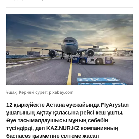
Ұшақ. Көрнекі сурет: pixabay.com
12 қыркүйекте Астана әуежайында FlyArystan
ұшағының Ақтау қаласына рейсі кеш ұшты.
Әуе тасымалдаушысы мұның себебін
түсіндірді, деп KAZ.NUR.KZ компанияның
баспасөз қызметіне сілтеме жасап