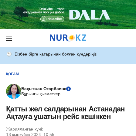
Бізбен бірге қатарынан болған күндеріңіз
ҚОҒАМ
Бақытжан Отарбаева
Бұрынғы қызметкер
Қатты жел салдарынан Астанадан
Ақтауға ұшатын рейс кешіккен
Жарияланған күні:
13 қыркүйек 2024, 10:55