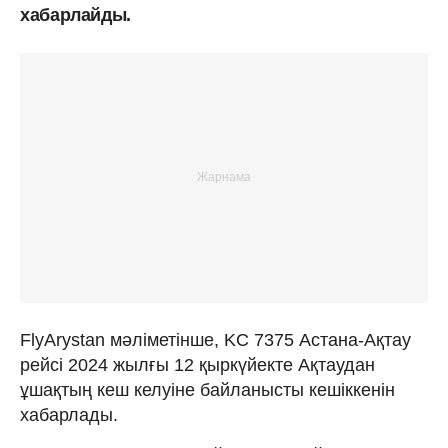
хабарлайды.
FlyArystan мәліметінше, KC 7375 Астана-Ақтау
рейсі 2024 жылғы 12 қыркүйекте Ақтаудан
ұшақтың кеш келуіне байланысты кешіккенін
хабарлады.