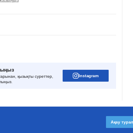
 жазыңыз
рыңыз
Instagram
тарынан, қызықты суреттер,
лыңыз.
Ақау тура