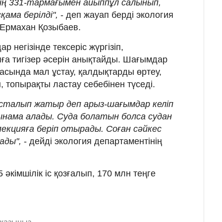
нің 331-тармағымен айыппұл салынып,
ама берілді",
- деп жауап берді экология
 Ермахан Қозыбаев.
 негізінде тексеріс жүргізіп,
ға тигізер әсерін анықтайды. Шағымдар
ласында мал ұстау, қалдықтарды өртеу,
, топырақты ластау себебінен түседі.
сталып жатыр деп арыз-шағымдар келіп
 сынама алады. Суда болатын болса судан
екцияға беріп отырады. Соған сәйкес
сады",
- дейді экология департаментінің
 әкімшілік іс қозғалып, 170 млн теңге