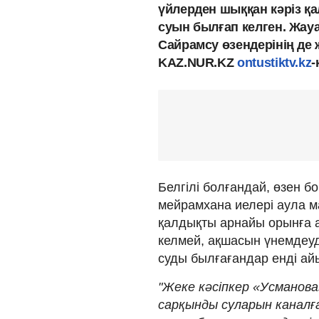
үйлерден шыққан кәріз қа
суын былғап келген. Жау
Сайрамсу өзендерінің де
KAZ.NUR.KZ
ontustiktv.kz
-
Белгілі болғандай, өзен б
мейрамхана иелері аула м
қалдықты арнайы орынға 
келмей, ақшасын үнемдеуді
суды былғағандар енді ай
"Жеке кәсіпкер «Усманова
сарқынды суларын каналғ