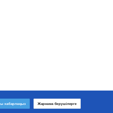
лы хабарлаңыз
Жарнама берушілерге