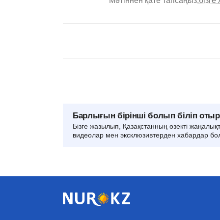
Мәтіннен қате тапсаңыз,
бізге
Барлығын бірінші болып біліп оты
Бізге жазылып, Қазақстанның өзекті жаңалық
видеолар мен эксклюзивтерден хабардар бо