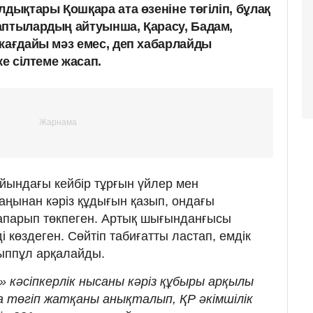
лдықтары Қошқара ата өзеніне төгіліп, бұлақ
аптылардың айтуынша, Қарасу, Бадам,
 жағдайы мәз емес, деп хабарлайды
ке сілтеме жасап.
ойындағы кейбір тұрғын үйлер мен
аңынан кәріз құдығын қазып, ондағы
апарып төкпеген. Артық шығынданғысы
 көздеген. Сөйтіп табиғатты ластап, емдік
ыппұл арқалайды.
» кәсіпкерлік нысаны кәріз құбыры арқылы
а төгіп жатқаны анықталып, ҚР әкімшілік