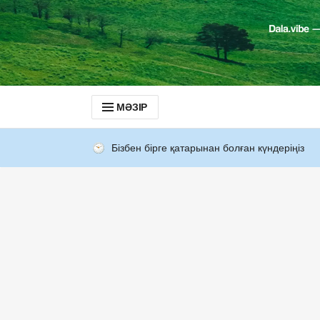
МӘЗІР
Бізбен бірге қатарынан болған күндеріңіз