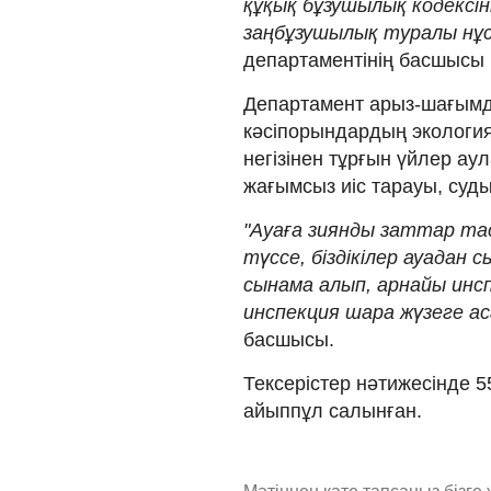
құқық бұзушылық кодексі
заңбұзушылық туралы нұсқ
департаментінің басшысы
Департамент арыз-шағымдар
кәсіпорындардың экология
негізінен тұрғын үйлер ау
жағымсыз иіс тарауы, суды
"Ауаға зиянды заттар та
түссе, біздікілер ауадан
сынама алып, арнайы инсп
инспекция шара жүзеге а
басшысы.
Тексерістер нәтижесінде 55
айыппұл салынған.