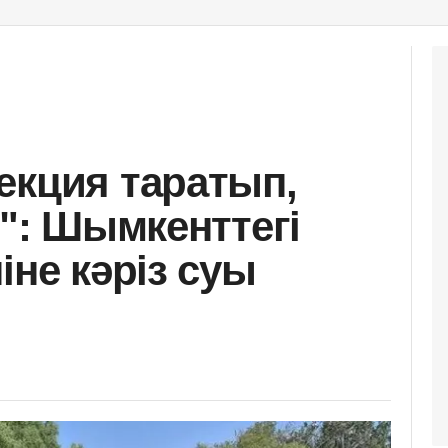
екция таратып,
н": Шымкенттегі
іне кәріз суы