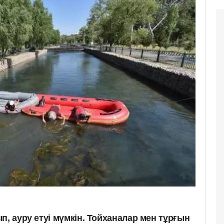
п, ауру етуі мүмкін. Тойханалар мен тұрғын