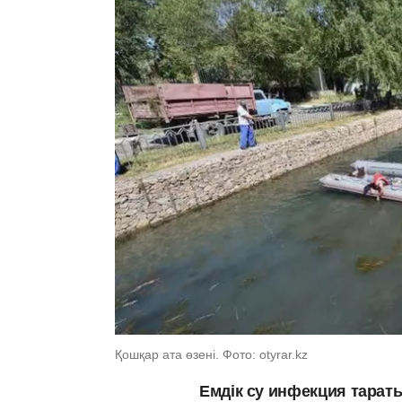
Қошқар ата өзені. Фото: otyrar.kz
Емдік су инфекция тараты