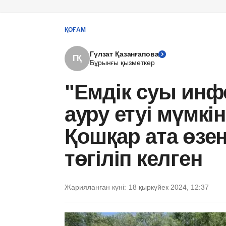
ҚОҒАМ
Гүлзат Қазанғапова
ГҚ
Бұрынғы қызметкер
"Емдік суы инф
ауру етуі мүмкі
Қошқар ата өзен
төгіліп келген
Жарияланған күні:
18 қыркүйек 2024, 12:37