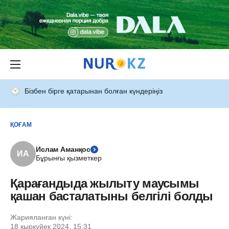
Бізбен бірге қатарынан болған күндеріңіз
ҚОҒАМ
Ислам Аманқос
ИА
Бұрынғы қызметкер
Қарағандыда жылыту маусымы
қашан басталатыны белгілі болды
Жарияланған күні:
18 қыркүйек 2024, 15:31