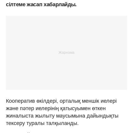
сілтеме жасап хабарлайды.
Кооператив өкілдері, орталық меншік иелері
және пәтер иелерінің қатысуымен өткен
жиналыста жылыту маусымына дайындықты
тексеру туралы талқыланды.