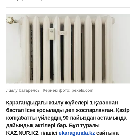
Жылу батареясы. Көрнекі фото: pexels.com
Қарағандыдағы жылу жүйелері 1 қазаннан
бастап іске қосылады деп жоспарланған. Қазір
көпқабатты үйлердің 90 пайыздан астамында
дайындық актілері бар. Бұл туралы
KAZ.NUR.KZ тілшісі
ekaraganda.kz
сайтына