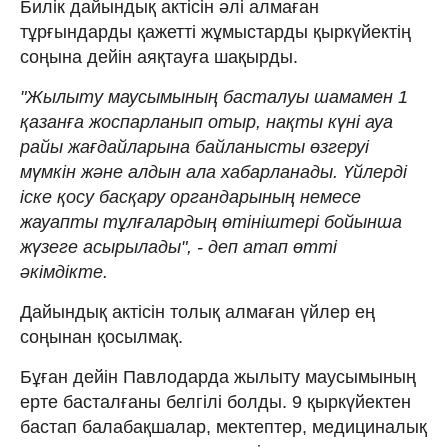
Билік дайындық актісін әлі алмаған
тұрғындарды қажетті жұмыстарды қыркүйектің
соңына дейін аяқтауға шақырды.
"Жылыту маусымының басталуы шамамен 1
қазанға жоспарланып отыр, нақты күні ауа
райы жағдайларына байланысты өзгеруі
мүмкін және алдын ала хабарланады. Үйлерді
іске қосу басқару органдарының немесе
жауапты тұлғалардың өтініштері бойынша
жүзеге асырылады", - деп атап өтті
әкімдікте.
Дайындық актісін толық алмаған үйлер ең
соңынан қосылмақ.
Бұған дейін Павлодарда жылыту маусымының
ерте басталғаны белгілі болды. 9 қыркүйектен
бастап балабақшалар, мектептер, медициналық