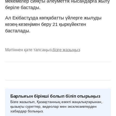
мекемелер сияқты әлеуметтік нысандарға жылу
беріле бастады.
Ал Екібастұзда көпқабатты үйлерге жылуды
кезең-кезеңімен беру 21 қыркүйектен
басталады.
Мәтіннен қате тапсаңыз,
бізге жазыңыз
Барлығын бірінші болып біліп отырыңыз
Бізге жазылып, Қазақстанның өзекті жаңалықтарынан,
қызықты суреттер, видеолар мен эксклюзивтерден
хабардар болыңыз.