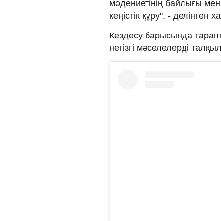
мәдениетінің байлығы мен а
кеңістік құру", - делінген 
Кездесу барысында тарапт
негізгі мәселелерді талқыл