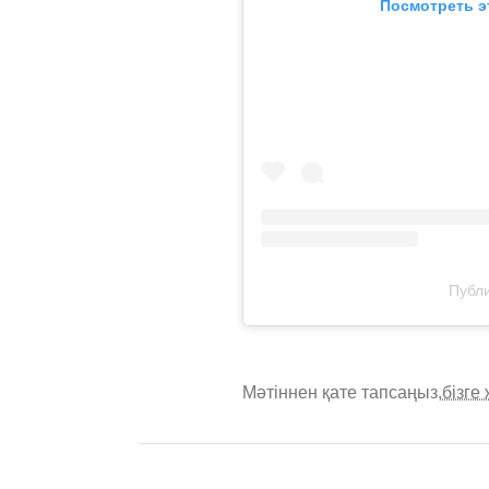
Посмотреть э
Публи
Мәтіннен қате тапсаңыз,
бізге