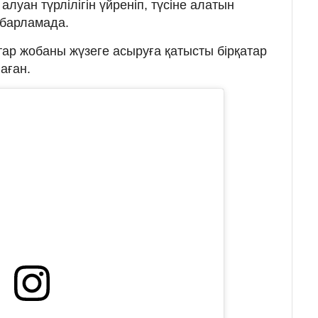
луан түрлілігін үйреніп, түсіне алатын
хабарламада.
ар жобаны жүзеге асыруға қатысты бірқатар
аған.