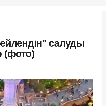
нейлендін" салуды
 (фото)