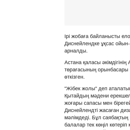
Ірі жобаға байланысты ело
Диснейлендке ұқсас ойын-
арналды.
Астана қаласы әкімдігінің 
төрағасының орынбасары 
өткізген.
"Жібек жолы" деп аталаты
Қытайдың мәдени ерекшелі
жоғары сапасы мен біреге
Диснейлендті жасаған диза
мәлімдеді. Бұл саябақтың
балалар тек көңіл көтеріп 