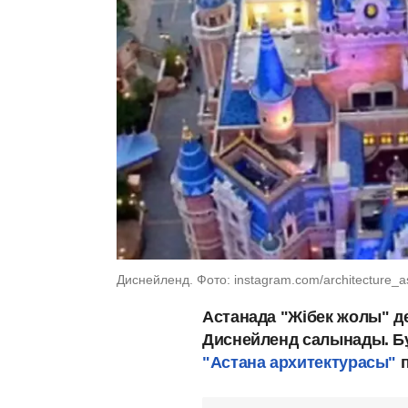
Диснейленд. Фото: instagram.com/architecture_a
Астанада "Жібек жолы" д
Диснейленд салынады. Бұ
"Астана архитектурасы"