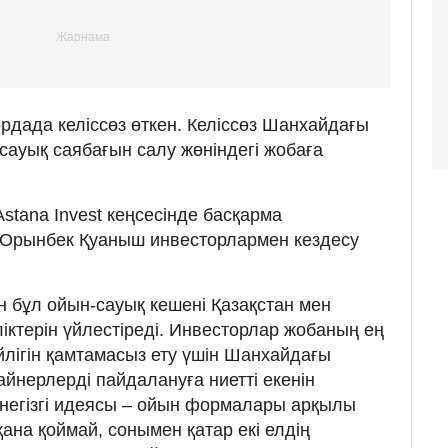
рдада келіссөз өткен. Келіссөз Шанхайдағы
сауық саябағын салу жөніндегі жобаға
Astana Invest кеңсесінде басқарма
Орынбек Қуаныш инвесторлармен кездесу
н бұл ойын-сауық кешені Қазақстан мен
ктерін үйлестіреді. Инвесторлар жобаның ең
йлігін қамтамасыз ету үшін Шанхайдағы
йнерлерді пайдалануға ниетті екенін
 негізгі идеясы – ойын формалары арқылы
қана қоймай, сонымен қатар екі елдің