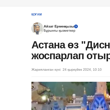
ҚОҒАМ
Айзат Ермекқызы
Бұрынғы қызметкер
Астана өз "Дис
жоспарлап отыр
Жарияланған күні:
24 қыркүйек 2024, 10:10