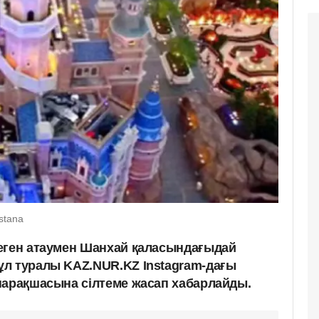
stana
еген атаумен Шанхай қаласындағыдай
л туралы KAZ.NUR.KZ Instagram-дағы
парақшасына сілтеме жасап хабарлайды.