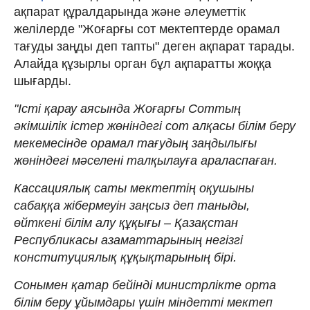
ақпарат құралдарында және әлеуметтік
желілерде "Жоғарғы сот мектептерде орамал
тағуды заңды деп тапты" деген ақпарат тарады.
Алайда құзырлы орган бұл ақпаратты жоққа
шығарды.
"Істі қарау аясында Жоғарғы Соттың
әкімшілік істер жөніндегі сот алқасы білім беру
мекемесінде орамал тағудың заңдылығы
жөніндегі мәселені талқылауға араласпаған.
Кассациялық саты мектептің оқушыны
сабаққа жібермеуін заңсыз деп таныды,
өйткені білім алу құқығы – Қазақстан
Республикасы азаматтарының негізгі
конституциялық құқықтарының бірі.
Сонымен қатар бейінді министрлікте орта
білім беру ұйымдары үшін міндетті мектеп