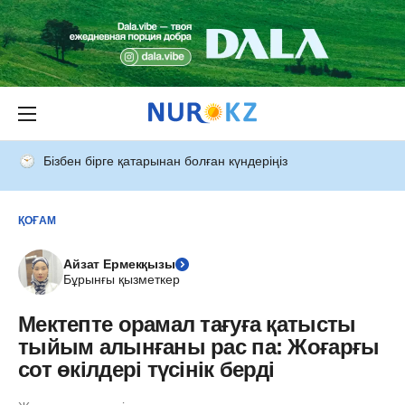
Бізбен бірге қатарынан болған күндеріңіз
ҚОҒАМ
Айзат Ермекқызы
Бұрынғы қызметкер
Мектепте орамал тағуға қатысты
тыйым алынғаны рас па: Жоғарғы
сот өкілдері түсінік берді