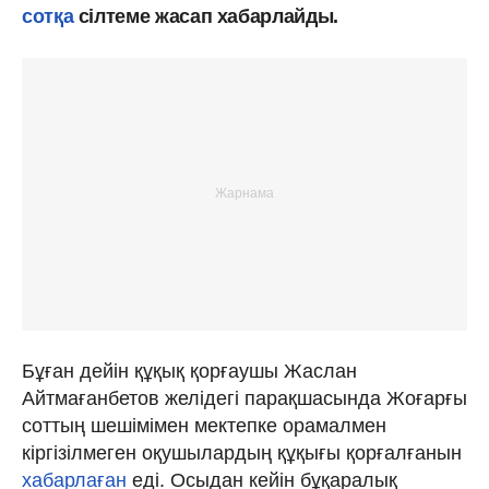
сотқа
сілтеме жасап хабарлайды.
Бұған дейін құқық қорғаушы Жаслан
Айтмағанбетов желідегі парақшасында Жоғарғы
соттың шешімімен мектепке орамалмен
кіргізілмеген оқушылардың құқығы қорғалғанын
хабарлаған
еді. Осыдан кейін бұқаралық