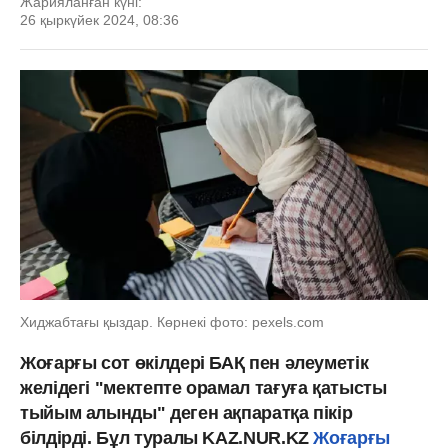
Жарияланған күні:
26 қыркүйек 2024, 08:36
Хиджабтағы қыздар. Көрнекі фото: pexels.com
Жоғарғы сот өкілдері БАҚ пен әлеуметік
желідегі "мектепте орамал тағуға қатысты
тыйым алынды" деген ақпаратқа пікір
білдірді. Бұл туралы KAZ.NUR.KZ
Жоғарғы