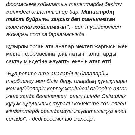
формасына қойылатын талаптарды бекіту
жөніндегі өкілеттіктер бар.
Министрдің
тиісті бұйрығы заңсыз деп танылмаған
және күші жойылмаған", -
деп түсінідірілген
Жоғарғы сот хабарламасында.
Құзырлы орган ата-аналар мектеп жарғысы мен
мектеп формасына қойылатын талаптарды
сақтау міндетіне жауапты екенін атап өтті.
"Бұл ретте ата-аналардың балаларды
тәрбиелеу мен білім беру, олардың құқықтары
мен мүдделерін қорғау жөніндегі өздеріне алған
және заңда белгіленген, оның ішінде Әкімшілік
құқық бұзушылық туралы кодексте көзделген
міндеттерді орындамауы жауаптылыққа әкеп
соғады", - деді ведомство өкілдері.