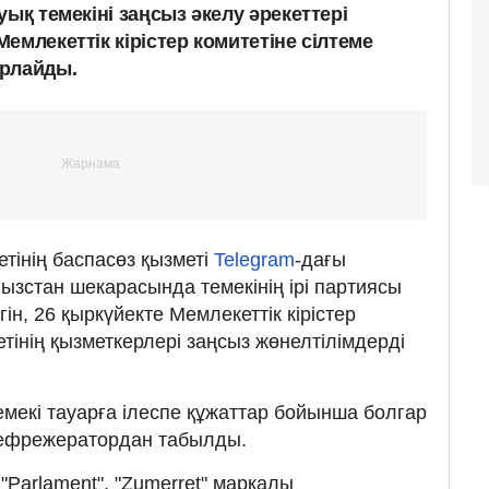
уық темекіні заңсыз әкелу әрекеттері
емлекеттік кірістер комитетіне сілтеме
арлайды.
етінің баспасөз қызметі
Telegram
-дағы
ызстан шекарасында темекінің ірі партиясы
ін, 26 қыркүйекте Мемлекеттік кірістер
тінің қызметкерлері заңсыз жөнелтілімдерді
темекі тауарға ілеспе құжаттар бойынша болгар
ефрежератордан табылды.
"Parlament", "Zumerret" маркалы