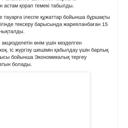
 астам қорап темекі табылды.
нде тауарға ілеспе құжаттар бойынша бұршақты
ігінде тексеру барысында жарияланбаған 15
анықталды.
 акцизделетін өнім үшін көзделген
оқ. Іс жүргізу шешімін қабылдау үшін барлық
ысы бойынша Экономикалық тергеу
атын болады.