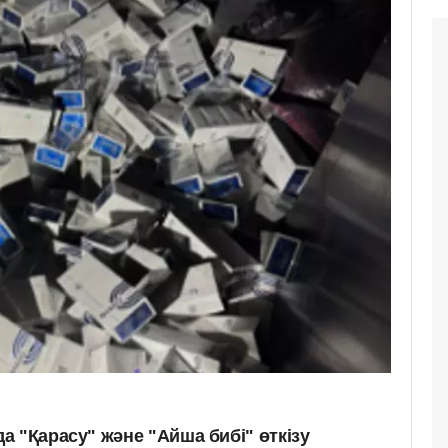
 "Қарасу" және "Айша бибі" өткізу