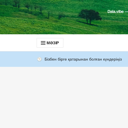
МӘЗІР
Бізбен бірге қатарынан болған күндеріңіз