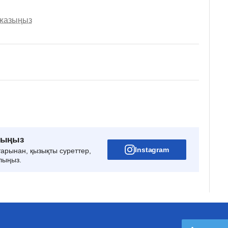
 жазыңыз
рыңыз
Instagram
тарынан, қызықты суреттер,
лыңыз.