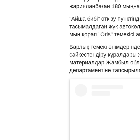
жарияланбаған 180 мыңнан
"Айша бибі" өткізу пункті
тасымалдаған жүк автокөл
мың қорап "Oris" темекісі 
Барлық темекі өнімдерінде
сәйкестендіру құралдары ж
материалдар Жамбыл обл
департаментіне тапсырыл