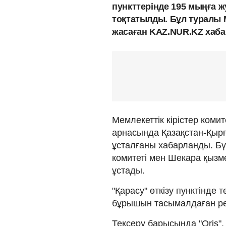
пункттерінде 195 мыңға ж
тоқтатылды. Бұл туралы М
жасаған KAZ.NUR.KZ хаб
Мемлекеттік кірістер комит
арнасында Қазақстан-Қырғ
ұсталғаны хабарланды. Бүг
комитеті мен Шекара қызме
ұстады.
"Қарасу" өткізу пунктінде 
бұрышын тасымалдаған р
Тексеру барысында "Oris", 