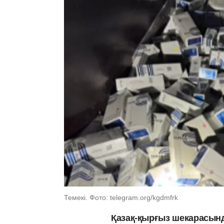
Темекі. Фото: telegram.org/kgdmfrk
Қазақ-қырғыз шекарасында