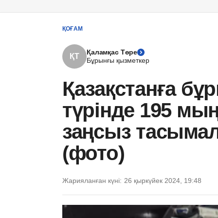
ҚОҒАМ
Қаламқас Төре
ҚТ
Бұрынғы қызметкер
Қазақстанға бұ
түрінде 195 мың
заңсыз тасымал
(фото)
Жарияланған күні:
26 қыркүйек 2024, 19:48