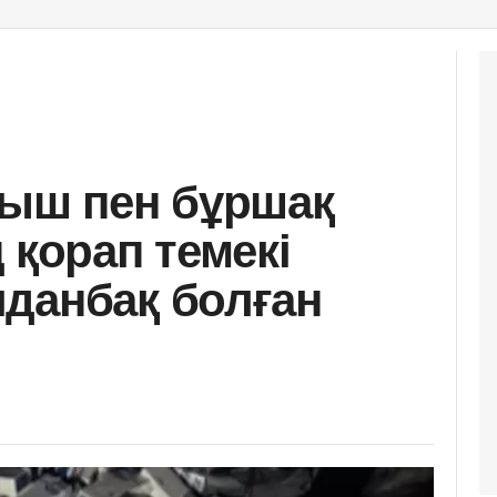
рыш пен бұршақ
 қорап темекі
данбақ болған