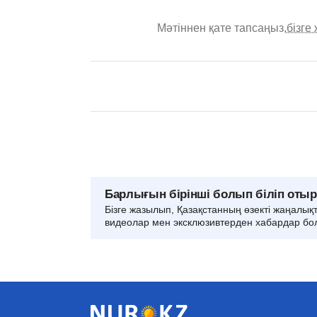
Мәтіннен қате тапсаңыз,
бізге
Барлығын бірінші болып біліп оты
Бізге жазылып, Қазақстанның өзекті жаңалық
видеолар мен эксклюзивтерден хабардар бо