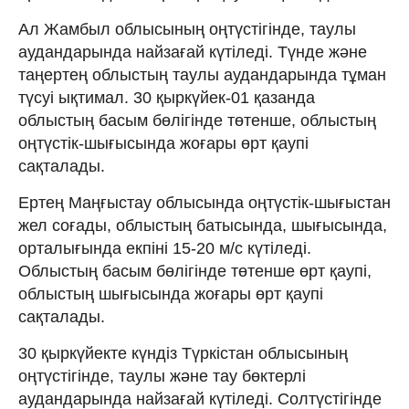
Ал Жамбыл облысының оңтүстігінде, таулы
аудандарында найзағай күтіледі. Түнде және
таңертең облыстың таулы аудандарында тұман
түсуі ықтимал. 30 қыркүйек-01 қазанда
облыстың басым бөлігінде төтенше, облыстың
оңтүстік-шығысында жоғары өрт қаупі
сақталады.
Ертең Маңғыстау облысында оңтүстік-шығыстан
жел соғады, облыстың батысында, шығысында,
орталығында екпіні 15-20 м/с күтіледі.
Облыстың басым бөлігінде төтенше өрт қаупі,
облыстың шығысында жоғары өрт қаупі
сақталады.
30 қыркүйекте күндіз Түркістан облысының
оңтүстігінде, таулы және тау бөктерлі
аудандарында найзағай күтіледі. Солтүстігінде