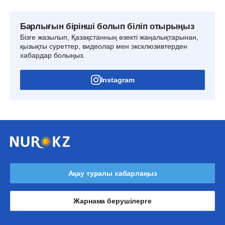
Барлығын бірінші болып біліп отырыңыз
Бізге жазылып, Қазақстанның өзекті жаңалықтарынан,
қызықты суреттер, видеолар мен эксклюзивтерден
хабардар болыңыз.
Instagram
Ақау туралы хабарлаңыз
Жарнама берушілерге