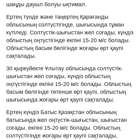
шаңды дауыл болуы ықтимал.
Ертең түнде және таңертең Қарағанды
облысының солтүстігінде, шығысында тұман
күтіледі. Солтүстік-шығыстан жел соғады, күндіз
облыстың оңтүстігінде екпіні 15-20 м/с болады.
Облыстың басым бөлігінде жоғары өрт қаупі
сақталады.
30 қыркүйекте Ұлытау облысында солтүстік-
шығыстан жел соғады, күндіз облыстың
оңтүстігінде екпіні 15-20 м/с болады. Облыстың
басым бөлігінде төтенше өрт қаупі, облыстың
шығысында жоғары өрт қаупі сақталады.
Ертең күндіз Батыс Қазақстан облысының
батысында жел оңтүстік-шығыстан, шығыстан
соғады, екпіні 15-20 м/с болады. Облыстың
солтүстігінде жоғары өрт қаупі сақталады,