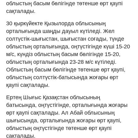
облыстың басым бөлігінде төтенше өрт қаупі
сақталады.
30 қыркүйекте Қызылорда облысының
орталығында шаңды дауыл күтіледі. Жел
солтүстік-шығыстан, шығыстан соғады, түнде
облыстың орталығында, оңтүстігінде күші 15-20
м/с, күндіз облыстың басым бөлігінде 15-20,
облыстың орталығында 23-28 м/с күтіледі.
Облыстың басым бөлігінде төтенше өрт қаупі,
облыстың солтүстік-батысында жоғары өрт
қаупі сақталады.
Ертең Шығыс Қазақстан облысының
батысында, оңтүстігінде, орталығында жоғары
өрт қаупі сақталады. Ал Абай облысының
шығысында, орталығында жоғары өрт қаупі,
облыстың оңтүстігінде төтенше өрт қаупі
сақталады.