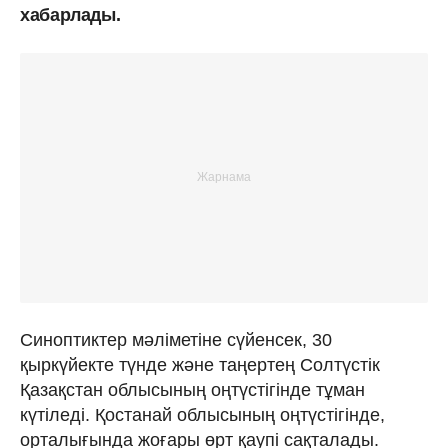
хабарлады.
Синоптиктер мәліметіне сүйенсек, 30
қыркүйекте түнде және таңертең Солтүстік
Қазақстан облысының оңтүстігінде тұман
күтіледі. Қостанай облысының оңтүстігінде,
орталығында жоғары өрт қаупі сақталады.