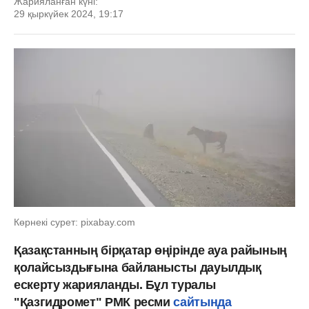
Жарияланған күні:
29 қыркүйек 2024, 19:17
Көрнекі сурет: pixabay.com
Қазақстанның бірқатар өңірінде ауа райының
қолайсыздығына байланысты дауылдық
ескерту жарияланды. Бұл туралы
"Қазгидромет" РМК ресми
сайтында