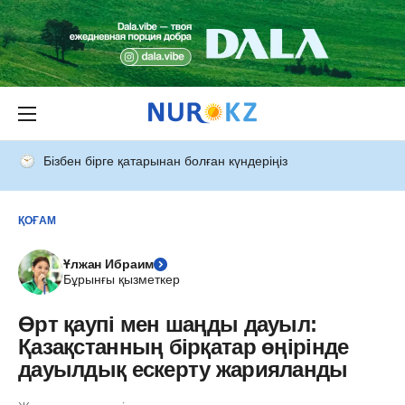
Бізбен бірге қатарынан болған күндеріңіз
ҚОҒАМ
Ұлжан Ибраим
Бұрынғы қызметкер
Өрт қаупі мен шаңды дауыл:
Қазақстанның бірқатар өңірінде
дауылдық ескерту жарияланды