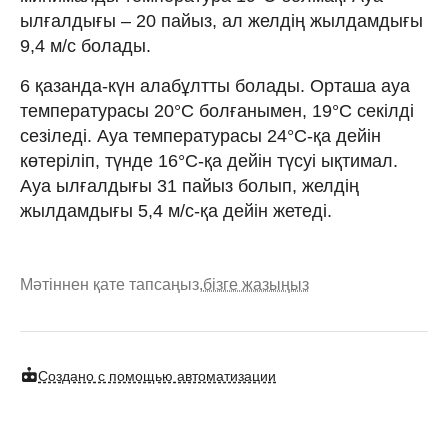
ылғалдығы – 20 пайыз, ал желдің жылдамдығы
9,4 м/с болады.
6 қазанда-күн алабұлтты болады. Орташа ауа
температурасы 20°C болғанымен, 19°C секілді
сезіледі. Ауа температурасы 24°C-қа дейін
көтеріліп, түнде 16°C-қа дейін түсуі ықтимал.
Ауа ылғалдығы 31 пайыз болып, желдің
жылдамдығы 5,4 м/с-қа дейін жетеді.
Мәтіннен қате тапсаңыз,
бізге жазыңыз
Создано с помощью автоматизации