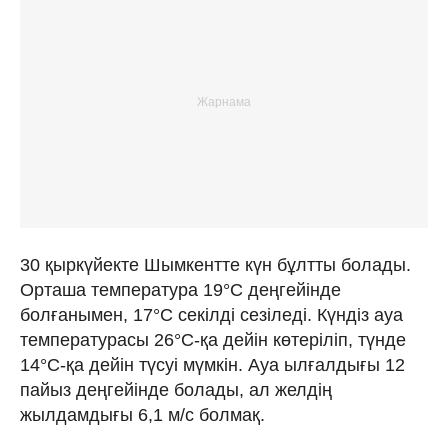
30 қыркүйекте Шымкентте күн бұлтты болады.
Орташа температура 19°C деңгейінде
болғанымен, 17°C секілді сезіледі. Күндіз ауа
температурасы 26°C-қа дейін көтеріліп, түнде
14°C-қа дейін түсуі мүмкін. Ауа ылғалдығы 12
пайыз деңгейінде болады, ал желдің
жылдамдығы 6,1 м/с болмақ.