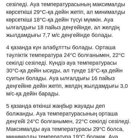
сезіледі. Ауа температурасының максималды
көрсеткіші 29°C-қа дейін жетіп, ал минималды
көрсеткіші 18°C-қа дейін түсуі мүмкін. Ауа
ылғалдығы 18 пайыз деңгейінде, ал желдің
жылдамдығы 7,7 м/с деңгейінде болады.
4 қазанда күн алабұлтты болады. Орташа
тәуліктік температура 24°C болғанымен, 22°C
секілді сезіледі. Күндіз ауа температурасы
30°C-қа дейін ысиды, ал түнде 18°C-қа дейін
суитын болады. Ауа ылғалдығы 16 пайыз
деңгейіне дейін жетіп, желдің жылдамдығы 3,0
м/с-қа дейін барады.
5 қазанда өткінші жаңбыр жауады деп
болжанды. Ауа температурасының орташа
деңгейі 24°C болғанымен, 22°C секілді сезіледі.
Максималды ауа температурасы 29°C болса,
минималды температура 19°C болмақ. Ауа