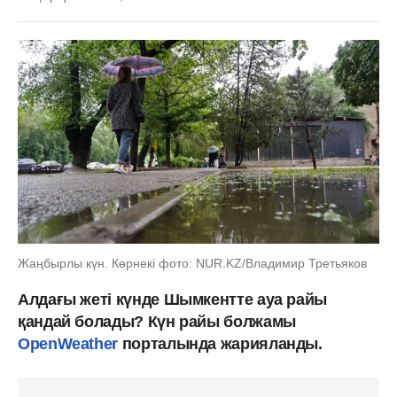
Жаңбырлы күн. Көрнекі фото: NUR.KZ/Владимир Третьяков
Алдағы жеті күнде Шымкентте ауа райы
қандай болады? Күн райы болжамы
OpenWeather
порталында жарияланды.