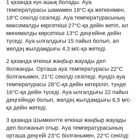
1 қазанда күн ашық болады. Ауа
температурасы шамамен 19°C-қа жеткенімен,
18°C секілді сезіледі. Ауа температурасының
максималды көрсеткіші 27°C-қа дейін жетіп, ал
минималды көрсеткіші 13°C деңгейіне дейін
түседі. Ауа ылғалдығы 15 пайыз болып, ал
желдің жылдамдығы 4,3 м/с-қа жетеді.
2 қазанда өткінші жаңбыр жауады деп
болжанды. Орташа ауа температурасы 22°C
болғанымен, 21°C секілді сезіледі. Күндіз ауа
температурасы 28°C-қа дейін көтеріліп, түнде
16°C-қа дейін түседі. Ауа ылғалдығы 22 пайыз
деңгейінде болып, желдің жылдамдығы 6,5 м/с-
қа дейін жетеді.
3 қазанда Шымкентте өткінші жаңбыр жауады
деп болжанып отыр. Ауа температурасының
орташа деңгейі 23°C болғанымен, 22°C секілді