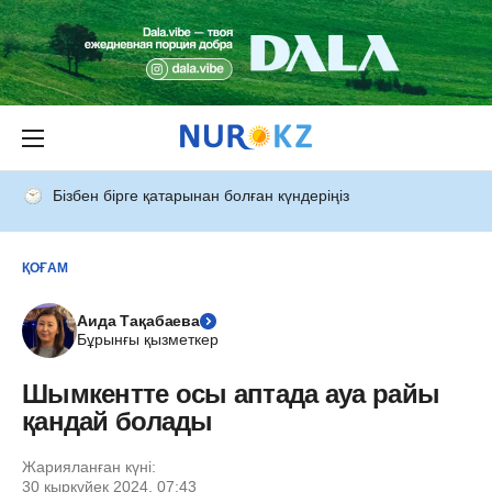
Бізбен бірге қатарынан болған күндеріңіз
ҚОҒАМ
Аида Тақабаева
Бұрынғы қызметкер
Шымкентте осы аптада ауа райы
қандай болады
Жарияланған күні:
30 қыркүйек 2024, 07:43