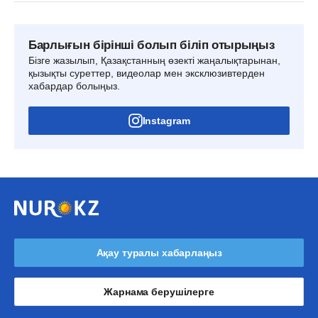
Барлығын бірінші болып біліп отырыңыз
Бізге жазылып, Қазақстанның өзекті жаңалықтарынан,
қызықты суреттер, видеолар мен эксклюзивтерден
хабардар болыңыз.
Instagram
Ақау туралы хабарлаңыз
Жарнама берушілерге