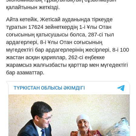
қалайтынын жеткізді.
Айта кетейік, Жетісай ауданында тіркеуде
тұратын 17624 зейнеткердің 1-і Ұлы Отан
соғысының қатысушысы болса, 287-сі тыл
ардагерлері, 8-і Ұлы Отан соғысының
мүгедектігі бар ардагерлерінің жесірлері, 8-і 100
жастан асқан қариялар, 262-сі еңбекке
жарамсыз жалғызбасты қарттар мен мүгедектігі
бар азаматтар.