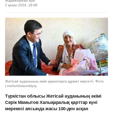
Жарияланған күні:
2 қазан 2024, 18:08
Жетісай ауданының әкімі қарияларға құрмет көрсетті. Фото:
t.me/turkistanoblysy
Түркістан облысы Жетісай ауданының әкімі
Серік Мамытов Халықаралық қарттар күні
мерекесі аясында жасы 100-ден асқан