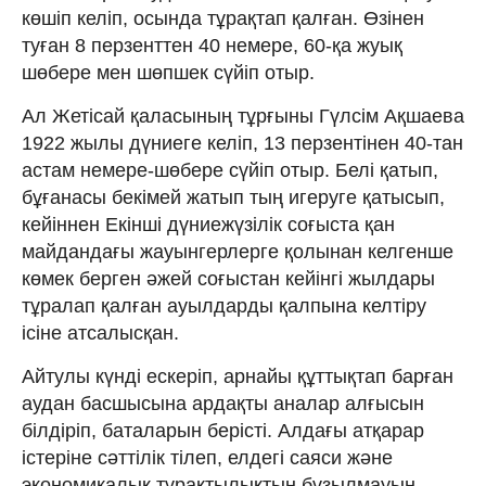
көшіп келіп, осында тұрақтап қалған. Өзінен
туған 8 перзенттен 40 немере, 60-қа жуық
шөбере мен шөпшек сүйіп отыр.
Ал Жетісай қаласының тұрғыны Гүлсім Ақшаева
1922 жылы дүниеге келіп, 13 перзентінен 40-тан
астам немере-шөбере сүйіп отыр. Белі қатып,
бұғанасы бекімей жатып тың игеруге қатысып,
кейіннен Екінші дүниежүзілік соғыста қан
майдандағы жауынгерлерге қолынан келгенше
көмек берген әжей соғыстан кейінгі жылдары
тұралап қалған ауылдарды қалпына келтіру
ісіне атсалысқан.
Айтулы күнді ескеріп, арнайы құттықтап барған
аудан басшысына ардақты аналар алғысын
білдіріп, баталарын берісті. Алдағы атқарар
істеріне сәттілік тілеп, елдегі саяси және
экономикалық тұрақтылықтың бұзылмауын