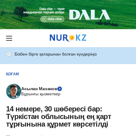
Бізбен бірге қатарынан болған күндеріңіз
ҚОҒАМ
Асылан Маханов
Бұрынғы қызметкер
14 немере, 30 шөбересі бар:
Түркістан облысының ең қарт
тұрғынына құрмет көрсетілді