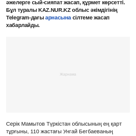
әжелерге сый-сияпат жасап, құрмет көрсетті.
Бұл туралы KAZ.NUR.KZ облыс әкімдігінің
Telegram-дағы
арнасына
сілтеме жасап
хабарлайды.
Серік Мамытов Түркістан облысының ең қарт
тұрғыны, 110 жастағы Унгай Бегбаеваның