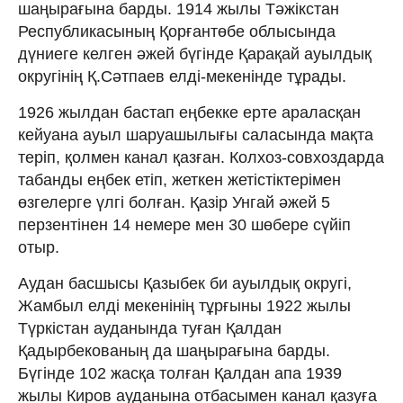
шаңырағына барды. 1914 жылы Тәжікстан
Республикасының Қорғантөбе облысында
дүниеге келген әжей бүгінде Қарақай ауылдық
округінің Қ.Сәтпаев елді-мекенінде тұрады.
1926 жылдан бастап еңбекке ерте араласқан
кейуана ауыл шаруашылығы саласында мақта
теріп, қолмен канал қазған. Колхоз-совхоздарда
табанды еңбек етіп, жеткен жетістіктерімен
өзгелерге үлгі болған. Қазір Унгай әжей 5
перзентінен 14 немере мен 30 шөбере сүйіп
отыр.
Аудан басшысы Қазыбек би ауылдық округі,
Жамбыл елді мекенінің тұрғыны 1922 жылы
Түркістан ауданында туған Қалдан
Қадырбекованың да шаңырағына барды.
Бүгінде 102 жасқа толған Қалдан апа 1939
жылы Киров ауданына отбасымен канал қазуға