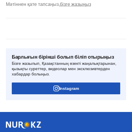
Мәтіннен қате тапсаңыз,
бізге жазыңыз
Барлығын бірінші болып біліп отырыңыз
Бізге жазылып, Қазақстанның өзекті жаңалықтарынан,
қызықты суреттер, видеолар мен эксклюзивтерден
хабардар болыңыз.
Instagram