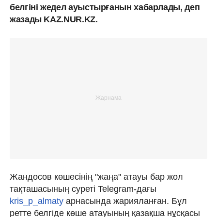
белгіні жедел ауыстырғанын хабарлады, деп
жазады KAZ.NUR.KZ.
Жандосов көшесінің "жаңа" атауы бар жол
тақташасының суреті Telegram-дағы
kris_p_almaty
арнасында жарияланған. Бұл
ретте белгіде көше атауының қазақша нұсқасы