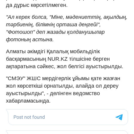
да дұрыс көрсетілмеген.
"Ал керек болса, "Міне, мәдениеттің, ақылдың,
тәрбиенің, білімнің орташа деңгейі",
"Фотошоп" деп жазады қолданушылар
фотоның астына.
Алматы әкімдігі Қалалық мобильділік
басқармасының NUR.KZ тілшісіне берген
ақпаратына сәйкес, жол белгісі ауыстырылды.
"СМЭУ" ЖШС мердігерлік ұйымы қате жазған
жол көрсеткіші орнатылды, алайда ол дереу
ауыстырылды", - делінген ведомство
хабарламасында.